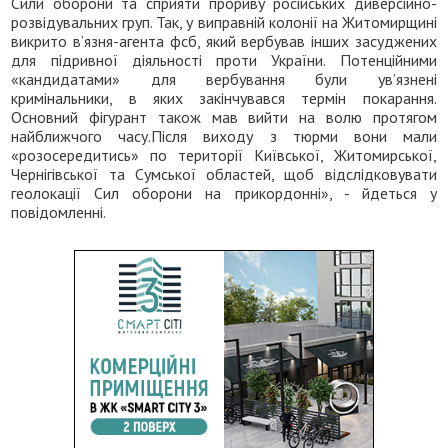
Сили оборони та сприяти прориву російських диверсійно-
розвідувальних груп. Так, у виправній колонії на Житомирщині
викрито в’язня-агента фсб, який вербував інших засуджених
для підривної діяльності проти України. Потенційними
«кандидатами» для вербування були ув’язнені
кримінальники, в яких закінчувався термін покарання.
Основний фігурант також мав вийти на волю протягом
найближчого часу.Після виходу з тюрми вони мали
«розосередитись» по території Київської, Житомирської,
Чернігівської та Сумської областей, щоб відслідковувати
геолокації Сил оборони на прикордонні», - йдеться у
повідомленні.