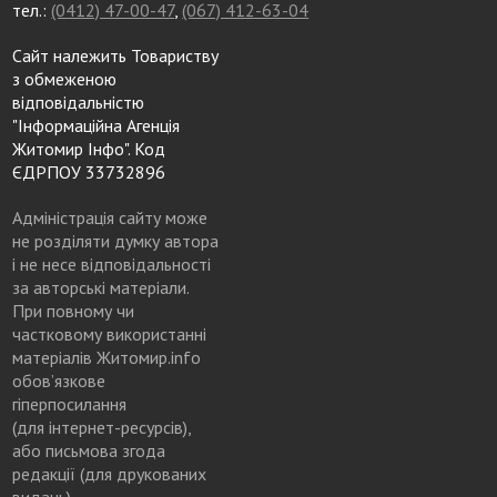
тел.:
(0412) 47-00-47
,
(067) 412-63-04
Сайт належить Товариству
з обмеженою
відповідальністю
"Інформаційна Агенція
Житомир Інфо". Код
ЄДРПОУ 33732896
Адміністрація сайту може
не розділяти думку автора
і не несе відповідальності
за авторські матеріали.
При повному чи
частковому використанні
матеріалів Житомир.info
обов’язкове
гіперпосилання
(для інтернет-ресурсів),
або письмова згода
редакції (для друкованих