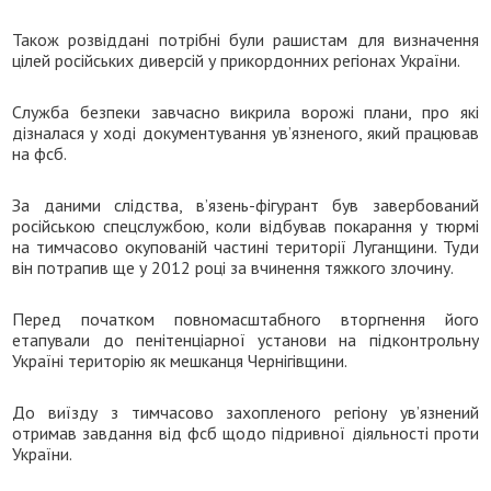
Також розвіддані потрібні були рашистам для визначення
цілей російських диверсій у прикордонних регіонах України.
Служба безпеки завчасно викрила ворожі плани, про які
дізналася у ході документування ув’язненого, який працював
на фсб.
За даними слідства, в’язень-фігурант був завербований
російською спецслужбою, коли відбував покарання у тюрмі
на тимчасово окупованій частині території Луганщини. Туди
він потрапив ще у 2012 році за вчинення тяжкого злочину.
Перед початком повномасштабного вторгнення його
етапували до пенітенціарної установи на підконтрольну
Україні територію як мешканця Чернігівщини.
До виїзду з тимчасово захопленого регіону ув’язнений
отримав завдання від фсб щодо підривної діяльності проти
України.