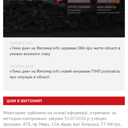
13.05.2022, 13:25
«Тема дня» на Житомир.info: керівник ОВА про життя області в
умовах воєнного стану
29.04.2022, 10:59
«Тема дня» на Житомир.info: новий начальник ГУНП розповість
про ситуацію в області
ЦІНИ В ЖИТОМИРІ
Моніторинг здійснено на основі інформації, отриманої за
методом контрольної закупки 31.07.2026 р. у місцях
продажу: АТБ, пр. Миру, 15А, Ашан, вул. Київська, 77, Метро,