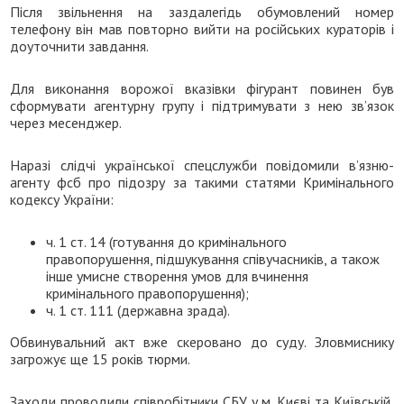
Після звільнення на заздалегідь обумовлений номер
телефону він мав повторно вийти на російських кураторів і
доуточнити завдання.
Для виконання ворожої вказівки фігурант повинен був
сформувати агентурну групу і підтримувати з нею зв’язок
через месенджер.
Наразі слідчі української спецслужби повідомили в’язню-
агенту фсб про підозру за такими статями Кримінального
кодексу України:
ч. 1 ст. 14 (готування до кримінального
правопорушення, підшукування співучасників, а також
інше умисне створення умов для вчинення
кримінального правопорушення);
ч. 1 ст. 111 (державна зрада).
Обвинувальний акт вже скеровано до суду. Зловмиснику
загрожує ще 15 років тюрми.
Заходи проводили співробітники СБУ у м. Києві та Київській,