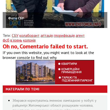
Фото СБУ
Теги:
СБУ
колаборант
агітація
глорифікація
агент
фсб
в’язень
колонія
Oh no, Comentario failed to start.
If you own this website, you might want to look at the
browser console to find out why.
МАТЕРІАЛИ ПО ТЕМІ
Збирався користуватись іменною лампадкою у побуті: у
райцентрі Житомирської області розшукали чоловіка,