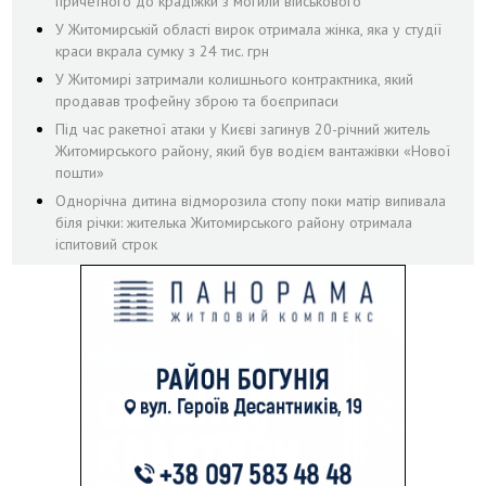
причетного до крадіжки з могили військового
У Житомирській області вирок отримала жінка, яка у студії
краси вкрала сумку з 24 тис. грн
У Житомирі затримали колишнього контрактника, який
продавав трофейну зброю та боєприпаси
Під час ракетної атаки у Києві загинув 20-річний житель
Житомирського району, який був водієм вантажівки «Нової
пошти»
Однорічна дитина відморозила стопу поки матір випивала
біля річки: жителька Житомирського району отримала
іспитовий строк