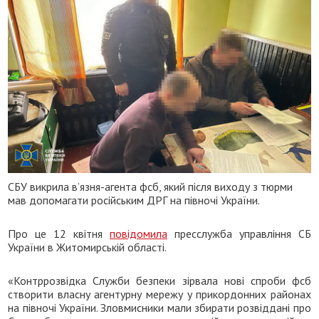
СБУ викрила в’язня-агента фсб, який після виходу з тюрми
мав допомагати російським ДРГ на півночі України.
Про це 12 квітня
повідомила
пресслужба управління СБ
України в Житомирській області.
«Контррозвідка Служби безпеки зірвала нові спроби фсб
створити власну агентурну мережу у прикордонних районах
на півночі України. Зловмисники мали збирати розвіддані про