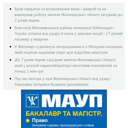
Брав завдаток за встановлення вікон і дверей та не
виконував роботу: жителя Житомирської області засудили до
2 років тюрми
Біля села Житомирського району зіткнулися Volkswagen і
Toyota, остання від удару вʼїхала у дерево: водій і 17-річний
пасажир у лікарнях
У Житомирі судитимуть екстрадованого з Молдови іноземця,
який поштою надсилав спирт для підробки алкоголю
До 7 років тюрми засудили жителя Житомирської області,
який у власній нарколабораторії виготовив психотропів на
понад 1 млн грн
Під час негоди у селі Житомирської області від удару
блискавки загорівся будинок (доповнено)