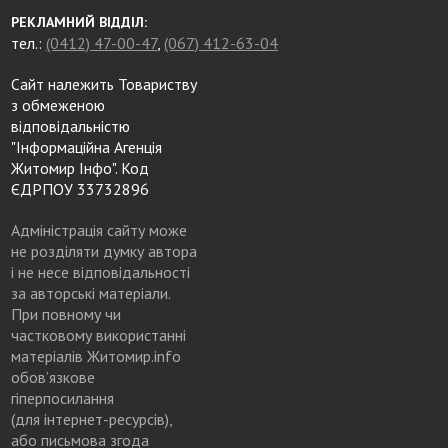
РЕКЛАМНИЙ ВІДДІЛ:
тел.:
(0412) 47-00-47
,
(067) 412-63-04
Сайт належить Товариству
з обмеженою
відповідальністю
"Інформаційна Агенція
Житомир Інфо". Код
ЄДРПОУ 33732896
Адміністрація сайту може
не розділяти думку автора
і не несе відповідальності
за авторські матеріали.
При повному чи
частковому використанні
матеріалів Житомир.info
обов’язкове
гіперпосилання
(для інтернет-ресурсів),
або письмова згода