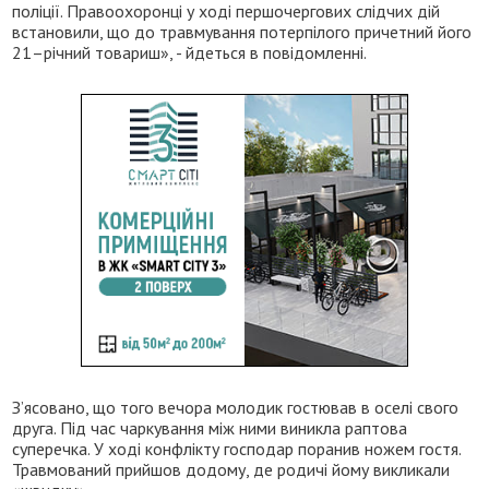
поліції. Правоохоронці у ході першочергових слідчих дій
встановили, що до травмування потерпілого причетний його
21–річний товариш», - йдеться в повідомленні.
З’ясовано, що того вечора молодик гостював в оселі свого
друга. Під час чаркування між ними виникла раптова
суперечка. У ході конфлікту господар поранив ножем гостя.
Травмований прийшов додому, де родичі йому викликали