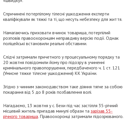
«швидку».
Спричинені потерпілому тілесні ушкодження експерти
кваліфікували як тяжкі та ті, що несуть небезпеку для життя.
Намагаючись приховати вчинок товариша, потерпілий
розповів правоохоронцям неправдиву версію події. Однак
поліцейські встановили реальні обставини.
Слідчі затримали причетного у процесуальному порядку та
20 жовтня повідомили йому про підозру в учиненні
кримінального правопорушення, передбаченого ч. 1 ст. 121
(Умисне тяжке тілесне ушкодження) КК України.
Згідно з чинним законодавством таке діяння тягне за собою
покарання від 5 до 8 років позбавлення волі.
Нагадаємо, 13 жовтня у с. Бехи під час застілля 35-річний
місцевий житель пригадав минулі образи та
зарізав 55-
річного товариша
. Правоохоронці затримали підозрюваного.