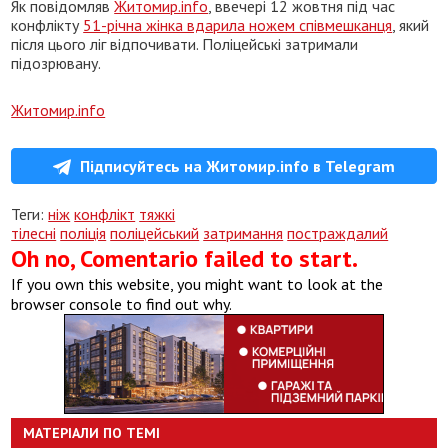
Як повідомляв
Житомир.info
, ввечері 12 жовтня під час
конфлікту
51-річна жінка вдарила ножем співмешканця
, який
після цього ліг відпочивати. Поліцейські затримали
підозрювану.
Житомир.info
Підписуйтесь на Житомир.info в Telegram
Теги:
ніж
конфлікт
тяжкі
тілесні
поліція
поліцейський
затримання
постраждалий
Oh no, Comentario failed to start.
If you own this website, you might want to look at the
browser console to find out why.
МАТЕРІАЛИ ПО ТЕМІ