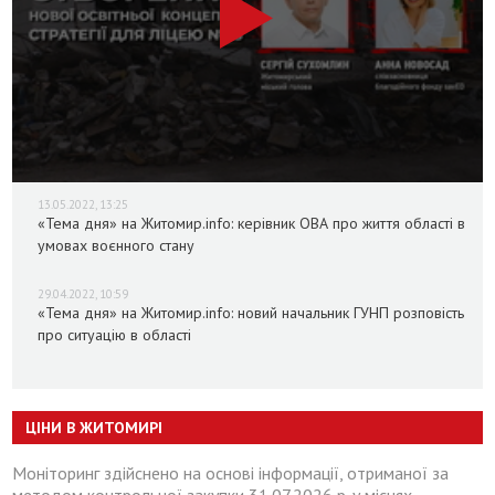
13.05.2022, 13:25
«Тема дня» на Житомир.info: керівник ОВА про життя області в
умовах воєнного стану
29.04.2022, 10:59
«Тема дня» на Житомир.info: новий начальник ГУНП розповість
про ситуацію в області
ЦІНИ В ЖИТОМИРІ
Моніторинг здійснено на основі інформації, отриманої за
методом контрольної закупки 31.07.2026 р. у місцях