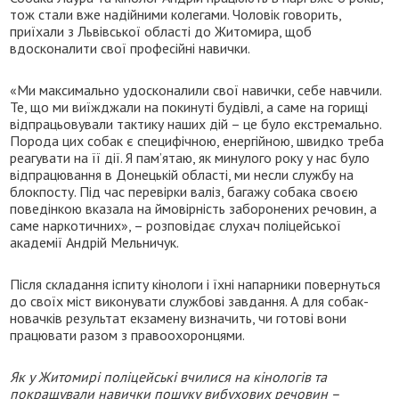
тож стали вже надійними колегами. Чоловік говорить,
приїхали з Львівської області до Житомира, щоб
вдосконалити свої професійні навички.
«Ми максимально удосконалили свої навички, себе навчили.
Те, що ми виїжджали на покинуті будівлі, а саме на горищі
відпрацьовували тактику наших дій – це було екстремально.
Порода цих собак є специфічною, енергійною, швидко треба
реагувати на її дії. Я пам’ятаю, як минулого року у нас було
відпрацювання в Донецькій області, ми несли службу на
блокпосту. Під час перевірки валіз, багажу собака своєю
поведінкою вказала на ймовірність заборонених речовин, а
саме наркотичних», – розповідає слухач поліцейської
академії Андрій Мельничук.
Після складання іспиту кінологи і їхні напарники повернуться
до своїх міст виконувати службові завдання. А для собак-
новачків результат екзамену визначить, чи готові вони
працювати разом з правоохоронцями.
Як у Житомирі поліцейські вчилися на кінологів та
покращували навички пошуку вибухових речовин –