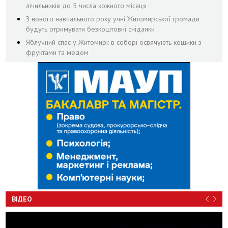
лічильників до 5 числа кожного місяця
З нового навчального року учні Житомирської громади
будуть отримувати безкоштовні сніданки
Яблучний спас у Житомирі: в соборі освячують кошики з
фруктами та медом
ВІДЕО