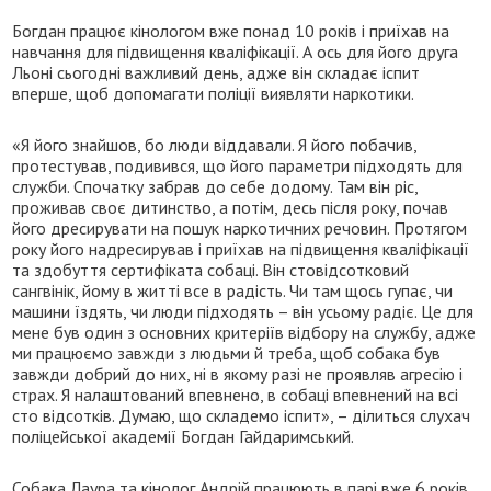
Богдан працює кінологом вже понад 10 років і приїхав на
навчання для підвищення кваліфікації. А ось для його друга
Льоні сьогодні важливий день, адже він складає іспит
вперше, щоб допомагати поліції виявляти наркотики.
«Я його знайшов, бо люди віддавали. Я його побачив,
протестував, подивився, що його параметри підходять для
служби. Спочатку забрав до себе додому. Там він ріс,
проживав своє дитинство, а потім, десь після року, почав
його дресирувати на пошук наркотичних речовин. Протягом
року його надресирував і приїхав на підвищення кваліфікації
та здобуття сертифіката собаці. Він стовідсотковий
сангвінік, йому в житті все в радість. Чи там щось гупає, чи
машини їздять, чи люди підходять – він усьому радіє. Це для
мене був один з основних критеріїв відбору на службу, адже
ми працюємо завжди з людьми й треба, щоб собака був
завжди добрий до них, ні в якому разі не проявляв агресію і
страх. Я налаштований впевнено, в собаці впевнений на всі
сто відсотків. Думаю, що складемо іспит», – ділиться слухач
поліцейської академії Богдан Гайдаримський.
Собака Лаура та кінолог Андрій працюють в парі вже 6 років,