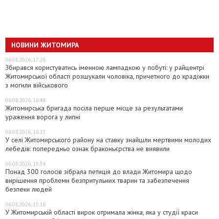
НОВИНИ ЖИТОМИРА
06.08.2026, 17:28
Збирався користуватись іменною лампадкою у побуті: у райцентрі
Житомирської області розшукали чоловіка, причетного до крадіжки
з могили військового
06.08.2026, 16:48
Житомирська бригада посіла перше місце за результатами
ураження ворога у липні
06.08.2026, 16:15
У селі Житомирського району на ставку знайшли мертвими молодих
лебедів: попередньо ознак браконьєрства не виявили
06.08.2026, 15:54
Понад 300 голосів зібрала петиція до влади Житомира щодо
вирішення проблеми безпритульних тварин та забезпечення
безпеки людей
06.08.2026, 15:18
У Житомирській області вирок отримала жінка, яка у студії краси