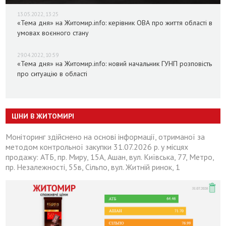
13.05.2022, 13:25
«Тема дня» на Житомир.info: керівник ОВА про життя області в
умовах воєнного стану
29.04.2022, 10:59
«Тема дня» на Житомир.info: новий начальник ГУНП розповість
про ситуацію в області
ЦІНИ В ЖИТОМИРІ
Моніторинг здійснено на основі інформації, отриманої за
методом контрольної закупки 31.07.2026 р. у місцях
продажу: АТБ, пр. Миру, 15А, Ашан, вул. Київська, 77, Метро,
пр. Незалежності, 55в, Сільпо, вул. Житній ринок, 1