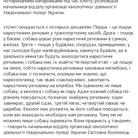
чотирилапими напарниками під час іспиту, розповідає
начальниця відділу організації кінологічної діяльності
Національної поліції України.
«Іспит складається з чотирьох дисциплін. Перша – це пошук
наркотичних речовин у транспортному засобі. Друга – пошук
у багажі: собака шукає різні наркотичні речовини в сумках,
валізах. Третя – пошук у будівлях, спорудах, приміщеннях, у
нас сьогодні буде напівзруйнована, закинута будівля, де в
декількох кімнатах будуть знаходитися наркотичні
речовини, і собака має їх знайти. Четвертий етап – це пошук
на землі, тобто наркотична речовина захована неглибоко, і
собака має її позначити, оскільки ми знаємо, що
наркозлочинці, так звані «закладчики», закопують
наркотичну речовину на клумбах. Ми оцінюємо не лише
собаку, а кінолога і собаку як пару. Адже кожний собака по-
різному поводиться, позначає знайдену речовину: один
завмирає, другий сідає, третій лягає, четвертий гавкає чи
шкрябає. Кінолог має розуміти, як його собака поводиться,
коли він знаходить необхідну нам речовину. Тому ми не
можемо лише собаку оцінювати. Вони працюють у тандемі»,
– говорить начальниця відділу організації кінологічної
діяльності Національної поліції України Світлана Коломієць.