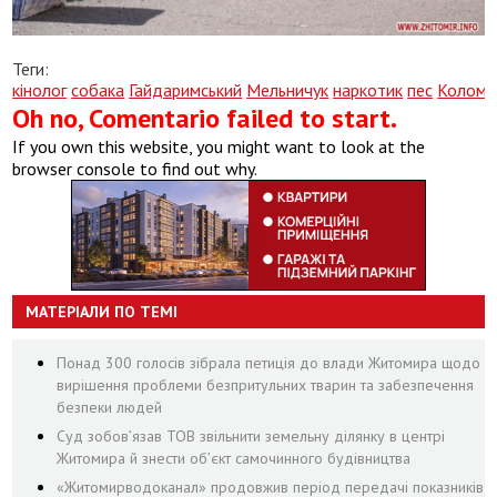
Теги:
кінолог
собака
Гайдаримський
Мельничук
наркотик
пес
Коломі
Oh no, Comentario failed to start.
If you own this website, you might want to look at the
browser console to find out why.
МАТЕРІАЛИ ПО ТЕМІ
Понад 300 голосів зібрала петиція до влади Житомира щодо
вирішення проблеми безпритульних тварин та забезпечення
безпеки людей
Суд зобов’язав ТОВ звільнити земельну ділянку в центрі
Житомира й знести об’єкт самочинного будівництва
«Житомирводоканал» продовжив період передачі показників