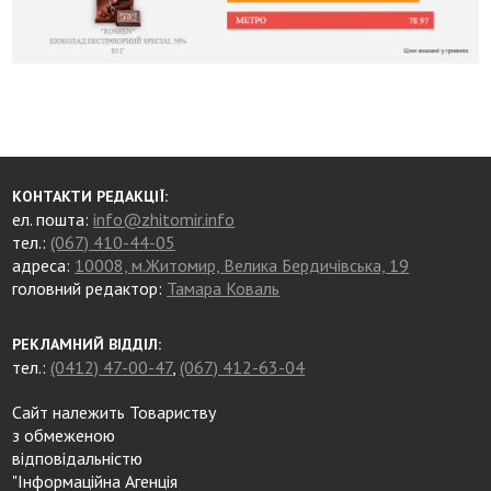
КОНТАКТИ РЕДАКЦІЇ:
ел. пошта:
info@zhitomir.info
тел.:
(067) 410-44-05
адреса:
10008, м.Житомир, Велика Бердичівська, 19
головний редактор:
Тамара Коваль
РЕКЛАМНИЙ ВІДДІЛ:
тел.:
(0412) 47-00-47
,
(067) 412-63-04
Сайт належить Товариству
з обмеженою
відповідальністю
"Інформаційна Агенція