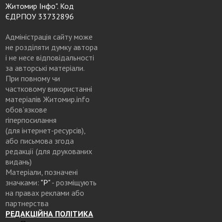
Житомир Інфо". Код
ЄДРПОУ 33732896
Адміністрація сайту може
не розділяти думку автора
і не несе відповідальності
за авторські матеріали.
При повному чи
частковому використанні
матеріалів Житомир.info
обов’язкове
гіперпосилання
(для інтернет-ресурсів),
або письмова згода
редакції (для друкованих
видань)
Матеріали, позначені
значками:
"Р"
- розміщують
на правах реклами або
партнерства
РЕДАКЦІЙНА ПОЛІТИКА