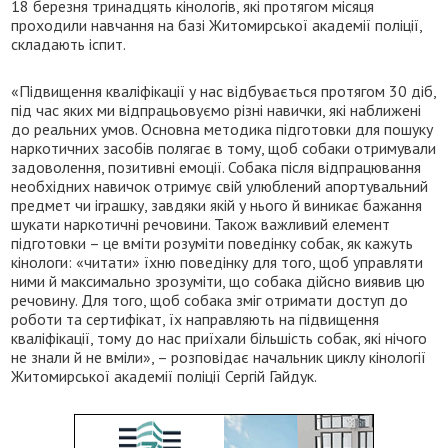
18 березня тринадцять кінологів, які протягом місяця
проходили навчання на базі Житомирської академії поліції,
складають іспит.
«Підвищення кваліфікації у нас відбувається протягом 30 діб,
під час яких ми відпрацьовуємо різні навички, які наближені
до реальних умов. Основна методика підготовки для пошуку
наркотичних засобів полягає в тому, щоб собаки отримували
задоволення, позитивні емоції. Собака після відпрацювання
необхідних навичок отримує свій улюблений апортувальний
предмет чи іграшку, завдяки якій у нього й виникає бажання
шукати наркотичні речовини. Також важливий елемент
підготовки – це вміти розуміти поведінку собак, як кажуть
кінологи: «читати» їхню поведінку для того, щоб управляти
ними й максимально зрозуміти, що собака дійсно виявив цю
речовину. Для того, щоб собака зміг отримати доступ до
роботи та сертифікат, їх направляють на підвищення
кваліфікації, тому до нас приїхали більшість собак, які нічого
не знали й не вміли», – розповідає начальник циклу кінології
Житомирської академії поліції Сергій Гайдук.