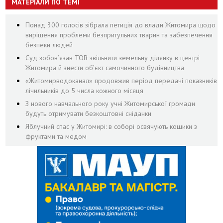
МАТЕРІАЛИ ПО ТЕМІ
Понад 300 голосів зібрала петиція до влади Житомира щодо
вирішення проблеми безпритульних тварин та забезпечення
безпеки людей
Суд зобов’язав ТОВ звільнити земельну ділянку в центрі
Житомира й знести об’єкт самочинного будівництва
«Житомирводоканал» продовжив період передачі показників
лічильників до 5 числа кожного місяця
З нового навчального року учні Житомирської громади
будуть отримувати безкоштовні сніданки
Яблучний спас у Житомирі: в соборі освячують кошики з
фруктами та медом