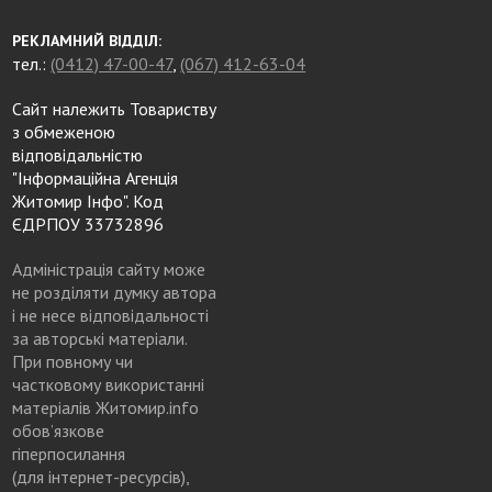
РЕКЛАМНИЙ ВІДДІЛ:
тел.:
(0412) 47-00-47
,
(067) 412-63-04
Сайт належить Товариству
з обмеженою
відповідальністю
"Інформаційна Агенція
Житомир Інфо". Код
ЄДРПОУ 33732896
Адміністрація сайту може
не розділяти думку автора
і не несе відповідальності
за авторські матеріали.
При повному чи
частковому використанні
матеріалів Житомир.info
обов’язкове
гіперпосилання
(для інтернет-ресурсів),