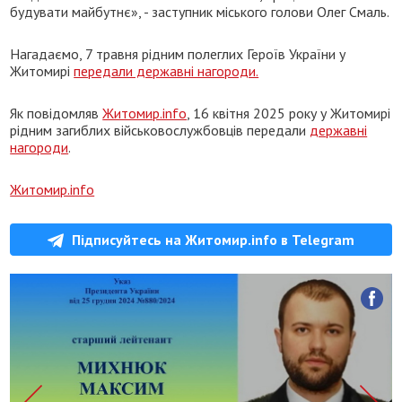
будувати майбутнє», - заступник міського голови Олег Смаль.
Нагадаємо, 7 травня рідним полеглих Героїв України у
Житомирі
передали державні нагороди.
Як повідомляв
Житомир.info
, 16 квітня 2025 року у Житомирі
рідним загиблих військовослужбовців передали
державні
нагороди
.
Житомир.info
Підписуйтесь на Житомир.info в Telegram