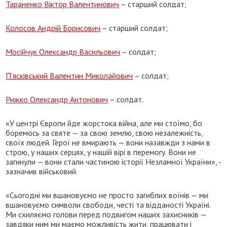
Тараненко Віктор Валентинович
– старший солдат;
Колосов Андрій Борисович
– старший солдат;
Мосійчук Олександр Васильович
– солдат;
П’ясківський Валентин Миколайович
– солдат;
Рижко Олександр Антонович
– солдат.
«У центрі Європи йде жорстока війна, але ми стоїмо, бо
боремось за святе — за свою землю, свою незалежність,
своїх людей. Герої не вмирають — вони назавжди з нами в
строю, у наших серцях, у нашій вірі в перемогу. Вони не
загинули — вони стали частиною історії Незламної України», -
зазначив військовий.
«Сьогодні ми вшановуємо не просто загиблих воїнів — ми
вшановуємо символи свободи, честі та відданості Україні.
Ми схиляємо голови перед подвигом наших захисників —
завдяки ним ми маємо можливість жити, працювати і