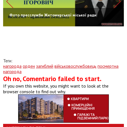
Фото пресслужби Житомирської міської ради
Теги:
нагорода
орден
загиблий
військовослужбовець
посмертна
нагорода
Oh no, Comentario failed to start.
If you own this website, you might want to look at the
browser console to find out why.