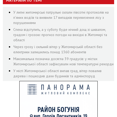
МАТЕРІАЛИ ПО ТЕМІ
У липні житомирські патрульні склали півсотні протоколів на
пʼяних водіїв та виявили 17 випадків перевезення лісу з
порушеннями
Спека відступить, а у суботу буде нічний дощ зі шквалом,
градом і грозою: прогноз погоди на вихідні в Житомирі та
області
Через грозу і сильний вітер у Житомирській області без
електрики залишились понад 1360 абонентів
Максимальна позначка досягла 39 градусів: у містах
Житомирської області зафіксували нові температурні рекорди
У місті Житомирської області випав град, вітер повалив
дерева і пошкодив дахи будинків та адмінспоруд