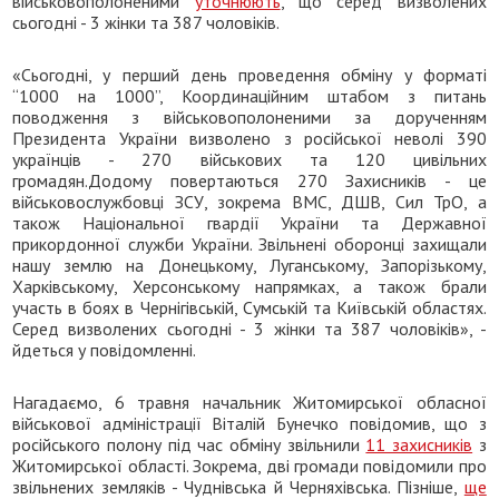
військовополоненими
уточнюють
, що серед визволених
сьогодні - 3 жінки та 387 чоловіків.
«Сьогодні, у перший день проведення обміну у форматі
“1000 на 1000”, Координаційним штабом з питань
поводження з військовополоненими за дорученням
Президента України визволено з російської неволі 390
українців - 270 військових та 120 цивільних
громадян.Додому повертаються 270 Захисників - це
військовослужбовці ЗСУ, зокрема ВМС, ДШВ, Сил ТрО, а
також Національної гвардії України та Державної
прикордонної служби України. Звільнені оборонці захищали
нашу землю на Донецькому, Луганському, Запорізькому,
Харківському, Херсонському напрямках, а також брали
участь в боях в Чернігівській, Сумській та Київській областях.
Серед визволених сьогодні - 3 жінки та 387 чоловіків», -
йдеться у повідомленні.
Нагадаємо, 6 травня начальник Житомирської обласної
військової адміністрації Віталій Бунечко повідомив, що з
російського полону під час обміну звільнили
11 захисників
з
Житомирської області. Зокрема, дві громади повідомили про
звільнених земляків - Чуднівська й Черняхівська. Пізніше,
ще