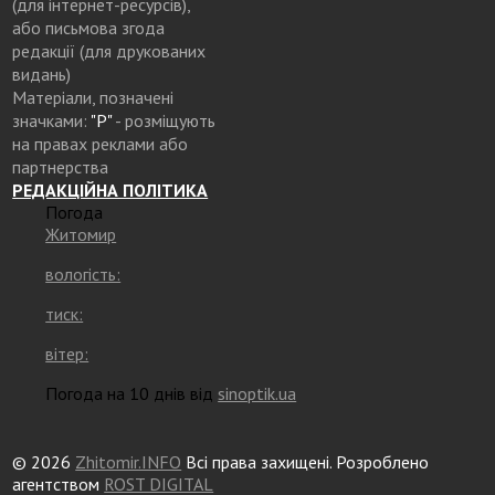
(для інтернет-ресурсів),
або письмова згода
редакції (для друкованих
видань)
Матеріали, позначені
значками:
"Р"
- розміщують
на правах реклами або
партнерства
РЕДАКЦІЙНА ПОЛІТИКА
Погода
Житомир
вологість:
тиск:
вітер:
Погода на 10 днів від
sinoptik.ua
© 2026
Zhitomir.INFO
Всі права захищені. Розроблено
агентством
ROST DIGITAL