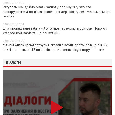
08.08.2026, 18:01
Рятувальники деблокували загиблу водійку, яку затисло
конструкціями авто після зіткнення з деревом у селі Житомирського
району
08.08.2026, 16:54
Для проведення забігу у Житомирі перекриють рух біля Нового і
Старого бульварів та ще дві вулиці
08.08.2026, 16:26
У липні житомирські патрульні склали півсотні протоколів на пʼяних
водіїв та виявили 17 випадків перевезення лісу з порушеннями
ДІАЛОГИ