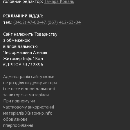
головний редактор:
Тамара Коваль
РЕКЛАМНИЙ ВІДДІЛ:
тел.:
(0412) 47-00-47
,
(067) 412-63-04
Сайт належить Товариству
з обмеженою
відповідальністю
"Інформаційна Агенція
Житомир Інфо". Код
ЄДРПОУ 33732896
Адміністрація сайту може
не розділяти думку автора
і не несе відповідальності
за авторські матеріали.
При повному чи
частковому використанні
матеріалів Житомир.info
обов’язкове
гіперпосилання