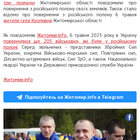
три громади
Житомирської області повідомили про
повернення з російського полону своїх земляків. Також стало
відомо про повернення з російського полону 6 травня
жителя села Кропивня
Житомирської області.
Як повідомляв
Житомир.info
, 6 травня 2025 року в Україну
повернулися ще 205 військових, які були у російському
полоні
. Серед звільнених - представники Збройних Сил
України, зокрема Військово-морських сил, Повітряних сил,
Десантно-штурмових військ, Сил ТрО, а також Національної
гвардії України та Державної прикордонної служби України.
Житомир.info
Підписуйтесь на Житомир.info в Telegram