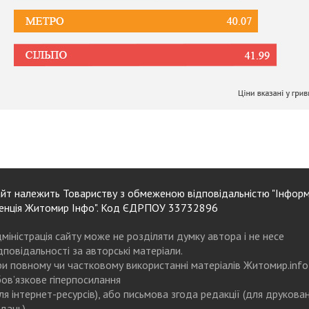
йт належить Товариству з обмеженою відповідальністю "Інформ
енція Житомир Інфо". Код ЄДРПОУ 33732896
міністрація сайту може не розділяти думку автора і не несе
дповідальності за авторські матеріали.
и повному чи частковому використанні матеріалів Житомир.info
ов’язкове гіперпосилання
ля інтернет-ресурсів), або письмова згода редакції (для друкова
дань)