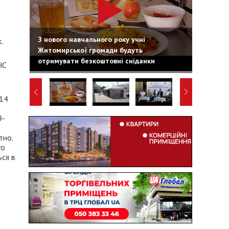
З нового навчального року учні
.
Житомирської громади будуть
отримувати безкоштовні сніданки
НС
 14
9-
тно.
го
ься в