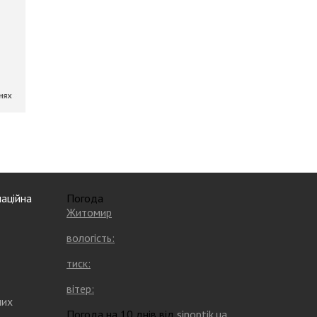
аційна
Погода
Житомир
вологість:
тиск:
вітер:
них
Погода на 10 днів від
sinoptik.ua