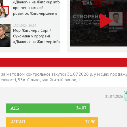
«Діалоги» на Житомир.info
про регіональний
розвиток Житомирщини в
умовах воєнного стану
17.04.2024, 10:29
Мер Житомира Сергій
Сухомлин у програмі
«Діалоги» на Житомир.info
 за методом контрольної закупки 31.07.2026 р. у місцях продажу
лежності, 55в, Сільпо, вул. Житній ринок, 1