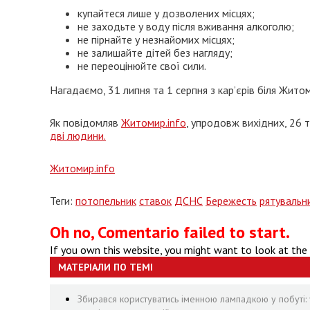
купайтеся лише у дозволених місцях;
не заходьте у воду після вживання алкоголю;
не пірнайте у незнайомих місцях;
не залишайте дітей без нагляду;
не переоцінюйте свої сили.
Нагадаємо, 31 липня та 1 серпня з кар’єрів біля Жит
Як повідомляв
Житомир.info
, упродовж вихідних, 26 
дві людини.
Житомир.info
Теги:
потопельник
ставок
ДСНС
Бережесть
рятувальн
Oh no, Comentario failed to start.
If you own this website, you might want to look at the
МАТЕРІАЛИ ПО ТЕМІ
Збирався користуватись іменною лампадкою у побуті: 