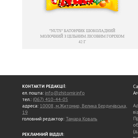
Са
КОНТАКТИ РЕДАКЦІЇ:
ел. пошта:
info@zhitomir.info
Аг
тел.:
(067) 410-44-05
Ад
адреса:
10008, м.Житомир, Велика Бердичівська,
ві
19
Пр
головний редактор:
Тамара Коваль
об
(д
РЕКЛАМНИЙ ВІДДІЛ:
ви