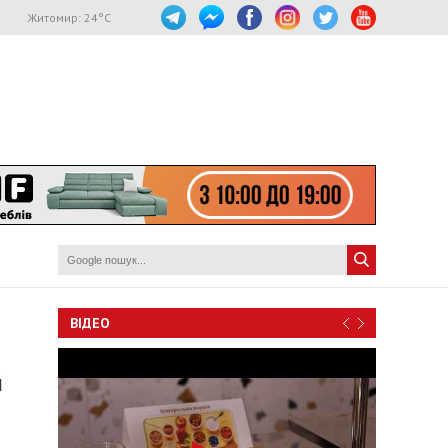
Житомир:
24
°C
ВІДЕО
й