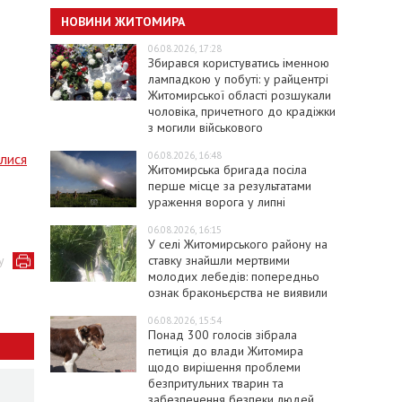
НОВИНИ ЖИТОМИРА
06.08.2026, 17:28
Збирався користуватись іменною
лампадкою у побуті: у райцентрі
Житомирської області розшукали
чоловіка, причетного до крадіжки
з могили військового
06.08.2026, 16:48
лися
Житомирська бригада посіла
перше місце за результатами
ураження ворога у липні
06.08.2026, 16:15
У селі Житомирського району на
ставку знайшли мертвими
у
молодих лебедів: попередньо
ознак браконьєрства не виявили
06.08.2026, 15:54
Понад 300 голосів зібрала
петиція до влади Житомира
щодо вирішення проблеми
безпритульних тварин та
забезпечення безпеки людей