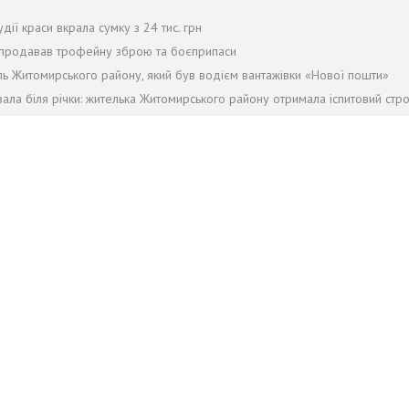
дії краси вкрала сумку з 24 тис. грн
й продавав трофейну зброю та боєприпаси
ель Житомирського району, який був водієм вантажівки «Нової пошти»
ала біля річки: жителька Житомирського району отримала іспитовий стр