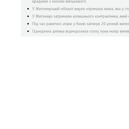
крадіжки з могили військового
У Житомирській області вирок отримала жінка, яка у сту
У Житомирі затримали колишнього контрактника, яки
Під час ракетної атаки у Києві загинув 20-річний жит
Однорічна дитина відморозила стопу поки матір випив