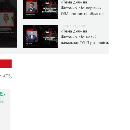
«Тема дня» на
Житомир.info: керівник
ОВА про життя області в
умовах воєнного стану
29.04.2022, 10:59
«Тема дня» на
Житомир.info: новий
начальник ГУНП розповість
про ситуацію в області
: АТБ,