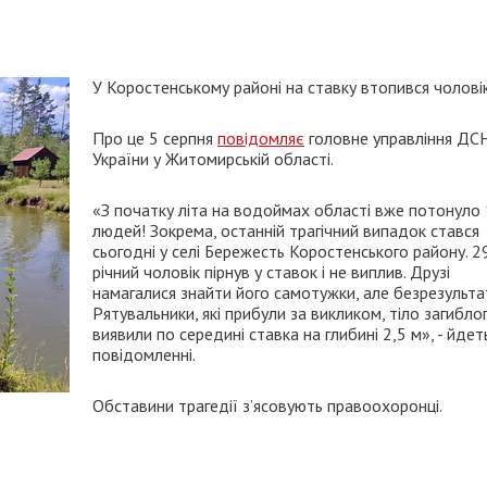
У Коростенському районі на ставку втопився чоловік
Про це 5 серпня
повідомляє
головне управління ДС
України у Житомирській області.
«З початку літа на водоймах області вже потонуло
людей! Зокрема, останній трагічний випадок стався
сьогодні у селі Бережесть Коростенського району. 2
річний чоловік пірнув у ставок і не виплив. Друзі
намагалися знайти його самотужки, але безрезульта
Рятувальники, які прибули за викликом, тіло загибло
виявили по середині ставка на глибині 2,5 м», - йдет
повідомленні.
Обставини трагедії з’ясовують правоохоронці.