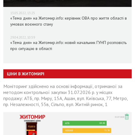
13.05.2022, 13:25
«Тема дня» на Житомир.info: керівник ОВА про життя області в
умовах воєнного стану
29.04.2022, 10:59
«Тема дня» на Житомир.info: новий начальник ГУНП розповість
про ситуацію в області
ЦІНИ В ЖИТОМИРІ
Моніторинг здійснено на основі інформації, отриманої за
методом контрольної закупки 31.07.2026 р. у місцях
продажу: АТБ, пр. Миру, 15А, Ашан, вул. Київська, 77, Метро,
пр. Незалежності, 55в, Сільпо, вул. Житній ринок, 1