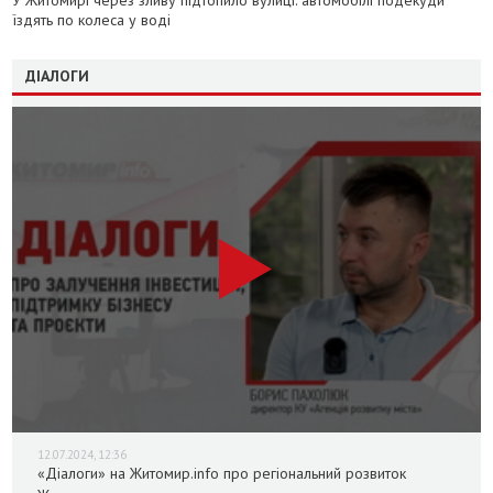
У Житомирі через зливу підтопило вулиці: автомобілі подекуди
їздять по колеса у воді
ДІАЛОГИ
12.07.2024, 12:36
«Діалоги» на Житомир.info про регіональний розвиток