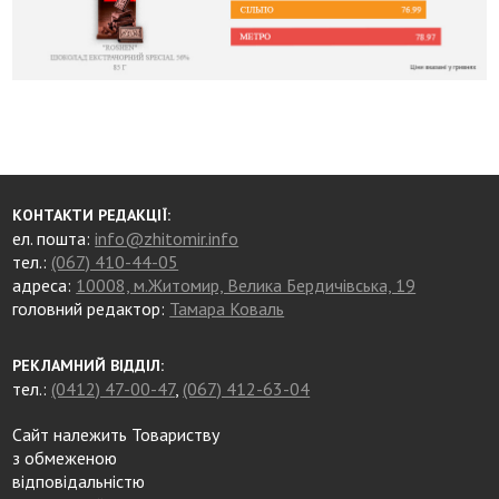
КОНТАКТИ РЕДАКЦІЇ:
ел. пошта:
info@zhitomir.info
тел.:
(067) 410-44-05
адреса:
10008, м.Житомир, Велика Бердичівська, 19
головний редактор:
Тамара Коваль
РЕКЛАМНИЙ ВІДДІЛ:
тел.:
(0412) 47-00-47
,
(067) 412-63-04
Сайт належить Товариству
з обмеженою
відповідальністю