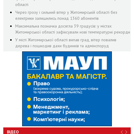
області
Через грозу і сильний вітер у Житомирській області без
електрики залишились понад 1360 абонентів
Максимальна позначка досягла 39 градусів: у містах
Житомирської області зафіксували нові температурні рекорди
У місті Житомирської області випав град, вітер повалив
дерева і пошкодив дахи будинків та адмінспоруд
ВІДЕО