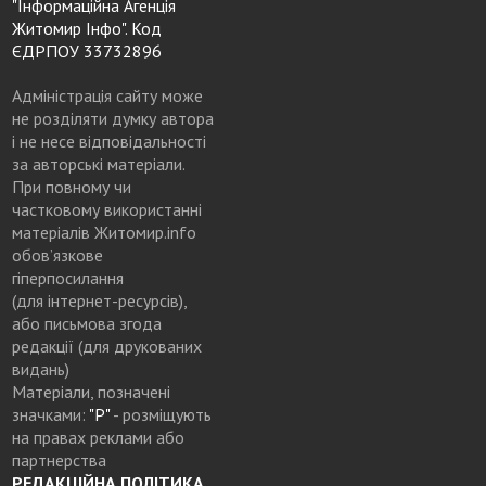
"Інформаційна Агенція
Житомир Інфо". Код
ЄДРПОУ 33732896
Адміністрація сайту може
не розділяти думку автора
і не несе відповідальності
за авторські матеріали.
При повному чи
частковому використанні
матеріалів Житомир.info
обов’язкове
гіперпосилання
(для інтернет-ресурсів),
або письмова згода
редакції (для друкованих
видань)
Матеріали, позначені
значками:
"Р"
- розміщують
на правах реклами або
партнерства
РЕДАКЦІЙНА ПОЛІТИКА