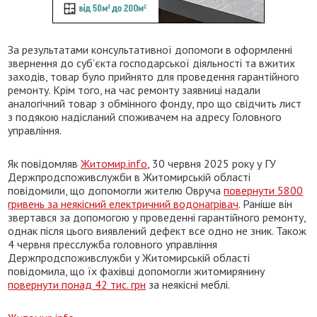
За результатами консультативної допомоги в оформленні
звернення до суб’єкта господарської діяльності та вжитих
заходів, товар було прийнято для проведення гарантійного
ремонту. Крім того, на час ремонту заявниці надали
аналогічний товар з обмінного фонду, про що свідчить лист
з подякою надісланий споживачем на адресу Головного
управління.
Як повідомляв
Житомир.info
, 30 червня 2025 року у ГУ
Держпродспоживслужби в Житомирській області
повідомили, що допомогли жителю Овруча
повернути 5800
гривень за неякісний електричний водонагрівач
. Раніше він
звертався за допомогою у проведенні гарантійного ремонту,
однак після цього виявлений дефект все одно не зник. Також
4 червня пресслужба головного управління
Держпродспоживслужби у Житомирській області
повідомила, що їх фахівці допомогли житомирянину
повернути понад 42 тис. грн
за неякісні меблі.