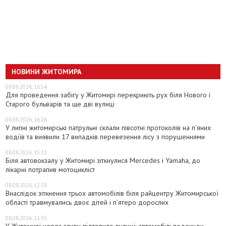
НОВИНИ ЖИТОМИРА
08.08.2026, 16:54
Для проведення забігу у Житомирі перекриють рух біля Нового і
Старого бульварів та ще дві вулиці
08.08.2026, 16:26
У липні житомирські патрульні склали півсотні протоколів на пʼяних
водіїв та виявили 17 випадків перевезення лісу з порушеннями
08.08.2026, 15:13
Біля автовокзалу у Житомирі зіткнулися Mercedes і Yamaha, до
лікарні потрапив мотоцикліст
08.08.2026, 12:38
Внаслідок зіткнення трьох автомобілів біля райцентру Житомирської
області травмувались двоє дітей і пʼятеро дорослих
08.08.2026, 11:55