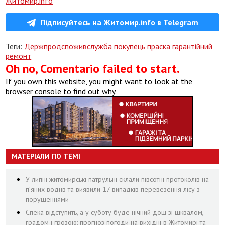
Житомир.info
Підписуйтесь на Житомир.info в Telegram
Теги:
Держпродспоживслужба
покупець
праска
гарантійний
ремонт
Oh no, Comentario failed to start.
If you own this website, you might want to look at the
browser console to find out why.
МАТЕРІАЛИ ПО ТЕМІ
У липні житомирські патрульні склали півсотні протоколів на
пʼяних водіїв та виявили 17 випадків перевезення лісу з
порушеннями
Спека відступить, а у суботу буде нічний дощ зі шквалом,
градом і грозою: прогноз погоди на вихідні в Житомирі та