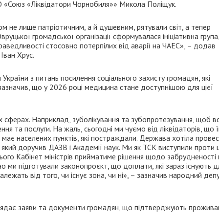
 ГО «Союз «Ліквідатори Чорнобиля»» Микола Поліщук.
ом не лише патріотичним, а й душевним, рятували світ, а тепер
вруцької громадської організації сформувалася ініціативна група,
ведливості стосовно потерпілих від аварії на ЧАЕС», – додав
Іван Хрус.
 України з питань посилення соціального захисту громадян, які
азначив, що у 2026 році медицина стане доступнішою для цієї
ох сферах. Наприклад, зуболікування та зубопротезування, щоб в
я та послуги. На жаль, сьогодні ми чуємо від ліквідаторів, що 
має населених пунктів, які постраждали. Держава хотіла прове
в, який доручив ДАЗВ і Академії наук. Ми як ТСК виступили проти 
цього Кабінет міністрів прийматиме рішення щодо забрудненості
но ми підготували законопроєкт, що доплати, які зараз існують д
лежать від того, чи існує зона, чи ні», – зазначив народний деп
глядає заяви та документи громадян, що підтверджують прожива