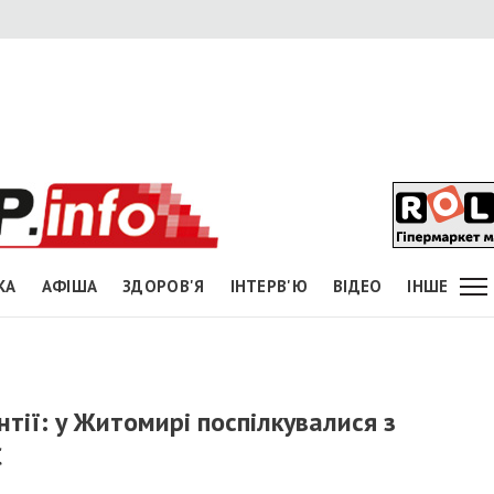
КА
АФІША
ЗДОРОВ'Я
ІНТЕРВ'Ю
ВІДЕО
ІНШЕ
нтії: у Житомирі поспілкувалися з
С