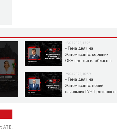
13.05.2022, 13:25
«Тема дня» на
Житомир.info: керівник
ОВА про життя області в
умовах воєнного стану
29.04.2022, 10:59
«Тема дня» на
Житомир.info: новий
начальник ГУНП розповість
про ситуацію в області
: АТБ,