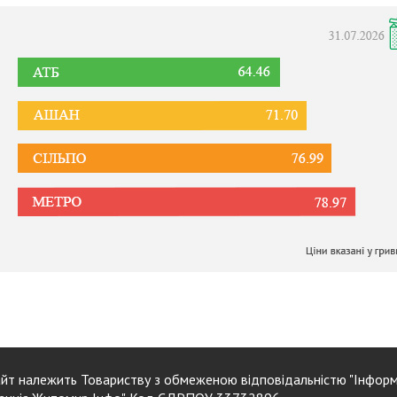
йт належить Товариству з обмеженою відповідальністю "Інформ