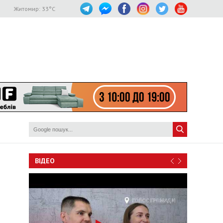
Житомир:
33
°C
ВІДЕО