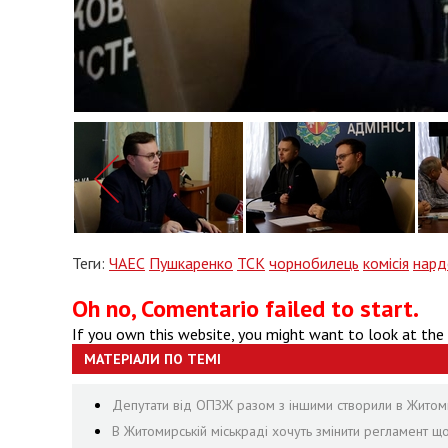
Теги:
ЧАЕС
Пушкаренко
ТСК
чорнобилець
комісія
нард
Oh no, Comentario failed to start.
If you own this website, you might want to look at the
МАТЕРІАЛИ ПО ТЕМІ
Депутати від ОПЗЖ разом з іншими створили в Житомир
В Житомирській міськраді хочуть змінити регламент щ