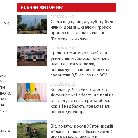
НОВИНИ ЖИТОМИРА
07.08.2026, 14:34
Спека відступить, а у суботу буде
 і ми
нічний дощ зі шквалом і грозою:
прогноз погоди на вихідні в
Житомирі та області
07.08.2026, 14:04
Тренер з Житомира, який для
уникнення мобілізації фіктивно
влаштувався у коледж,
відшкодував завдані збитки та
задонатив 0,5 млн грн на ЗСУ
они
їм
07.08.2026, 13:30
сти
Колективу ДП «Рихальське» з
цього,
Житомирської області, де поліція
 цих
розслідує справи про загибель
ля
корів і недбалість, представили
утат
нового директора
07.08.2026, 13:17
Від початку року в Житомирській
ння у
області втопилися більше людей,
ніж за увесь минулий рік