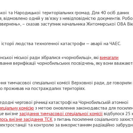
ької та Народицької територіальних громад. Для 40 осіб даних
 відмовлено одній у зв'язку з невідповідністю документів. Роб
звернень», – сказав заступник начальника Житомирської ОВА Ві
в історії людства техногенної катастрофи — аварії на ЧАЕС.
ської міської ради зібралися «чорнобильці», які
вимагали
ування верифікації чорнобильських посвідчень, яку вони вважают
ання тимчасової спеціальної комісії Верховної ради, де говорили
то проживав на постраждалих територіях.
ередодні чергової річниці катастрофі на Чорнобильській атомної
еціальну комісію
з метою оновлення законодавства для посиле
ше виїзне
засідання тимчасової спеціальної комісії
відбулося 25 
лось виїзне засідання ТСК
з питань посилення соціального захис
лектростанції та контролю за використанням радіаційно забруд