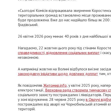
«Сьогодні Комісія відпрацювала звернення Коростенс
територіальних громад встановлено місце проживання,
буде продовжена. Вже до нас надійшло більш як 200 
Градівський.
26 квітня 2026 року минає 40 років з дня найбільшої 
Нагадаємо, 22 жовтня цього року під стінами Коростен
справедливості, відновлення соціальних виплат
і скас
незаконною.
А наприкінці жовтня на Волині відбулося виїзне засід
законодавчу ініціативи щодо довічних доплат
тим, х
Як повідомляв
Житомир.info
, у квітні 2025 року, нап
електростанції,
Верховна рада створила тимчасову сп
соціального захисту постраждалих і ліквідаторів. Пер
у зоні відчуження. 28 червня 2025 року
в Овручі відбу
постраждалих від аварії на Чорнобильській атомній е
територій.