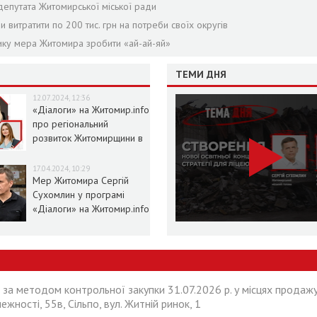
епутата Житомирської міської ради
и витратити по 200 тис. грн на потреби своїх округів
нику мера Житомира зробити «ай-ай-яй»
ТЕМИ ДНЯ
12.07.2024, 12:36
«Діалоги» на Житомир.info
про регіональний
розвиток Житомирщини в
умовах воєнного стану
17.04.2024, 10:29
Мер Житомира Сергій
Сухомлин у програмі
«Діалоги» на Житомир.info
 за методом контрольної закупки 31.07.2026 р. у місцях продажу
лежності, 55в, Сільпо, вул. Житній ринок, 1