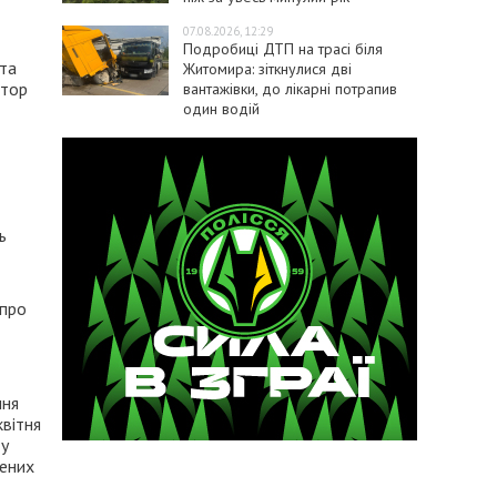
07.08.2026, 12:29
Подробиці ДТП на трасі біля
ота
Житомира: зіткнулися дві
ктор
вантажівки, до лікарні потрапив
один водій
ь
 про
ння
квітня
ту
нених