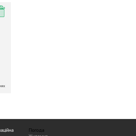
аційна
Погода