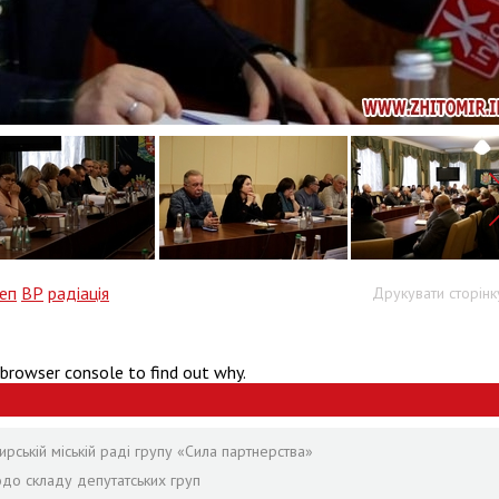
еп
ВР
радіація
Друкувати сторінк
 browser console to find out why.
ській міській раді групу «Сила партнерства»
одо складу депутатських груп