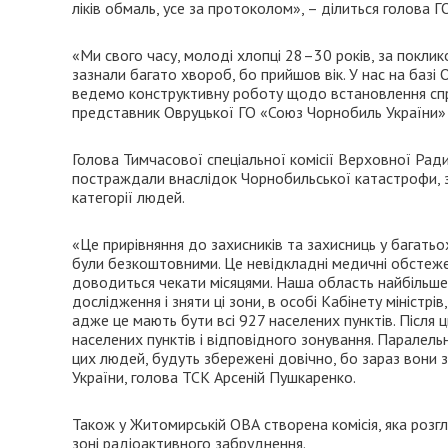
ліків обмаль, усе за протоколом», – ділиться голова
«Ми свого часу, молоді хлопці 28–30 років, за поклик
зазнали багато хвороб, бо прийшов вік. У нас на базі О
ведемо конструктивну роботу щодо встановлення спра
представник Овруцької ГО «Союз Чорнобиль України» 
Голова Тимчасової спеціальної комісії Верховної Ради
постраждали внаслідок Чорнобильської катастрофи, з
категорії людей.
«Це прирівняння до захисників та захисниць у багать
були безкоштовними. Це невідкладні медичні обстеженн
доводиться чекати місяцями. Наша область найбільше 
дослідження і зняти ці зони, в особі Кабінету міністрі
адже це мають бути всі 927 населених пунктів. Після 
населених пунктів і відповідного зонування. Паралель
цих людей, будуть збережені довічно, бо зараз вони за
України, голова ТСК Арсеній Пушкаренко.
Також у Житомирській ОВА створена комісія, яка роз
зоні радіоактивного забруднення.