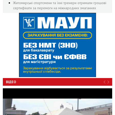
Житомирські спортсмени та їхні тренери отримали грошові
сертифікати за перемоги на міжнародних змаганнях
ВІДЕО