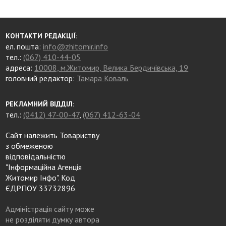
КОНТАКТИ РЕДАКЦІЇ:
ел. пошта:
info@zhitomir.info
тел.:
(067) 410-44-05
адреса:
10008, м.Житомир, Велика Бердичівська, 19
головний редактор:
Тамара Коваль
РЕКЛАМНИЙ ВІДДІЛ:
тел.:
(0412) 47-00-47
,
(067) 412-63-04
Сайт належить Товариству
з обмеженою
відповідальністю
"Інформаційна Агенція
Житомир Інфо". Код
ЄДРПОУ 33732896
Адміністрація сайту може
не розділяти думку автора