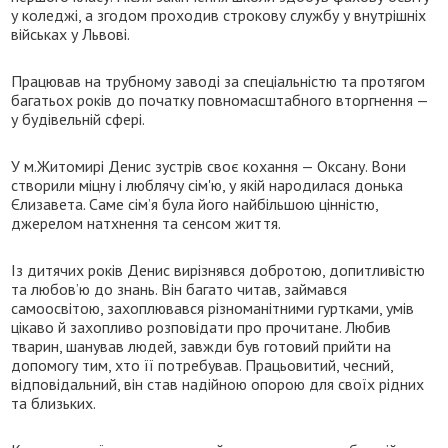
у коледжі, а згодом проходив строкову службу у внутрішніх
військах у Львові.
Працював на трубному заводі за спеціальністю та протягом
багатьох років до початку повномасштабного вторгнення —
у будівельній сфері.
У м.Житомирі Денис зустрів своє кохання — Оксану. Вони
створили міцну і люблячу сім'ю, у якій народилася донька
Єлизавета. Саме сім’я була його найбільшою цінністю,
джерелом натхнення та сенсом життя.
Із дитячих років Денис вирізнявся добротою, допитливістю
та любов’ю до знань. Він багато читав, займався
самоосвітою, захоплювався різноманітними гуртками, умів
цікаво й захопливо розповідати про прочитане. Любив
тварин, шанував людей, завжди був готовий прийти на
допомогу тим, хто її потребував. Працьовитий, чесний,
відповідальний, він став надійною опорою для своїх рідних
та близьких.