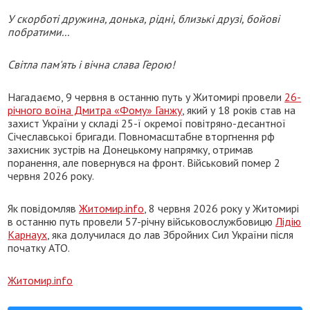
У скорботі дружина, донька, рідні, близькі друзі, бойові
побратими...
Світла пам'ять і вічна слава Герою!
Нагадаємо, 9 червня в останню путь у Житомирі провели
26-
річного воїна Дмитра «Фому» Ганжу
, який у 18 років став на
захист України у складі 25-ї окремої повітряно-десантної
Січеславської бригади. Повномасштабне вторгнення рф
захисник зустрів на Донецькому напрямку, отримав
поранення, але повернувся на фронт. Військовий помер 2
червня 2026 року.
Як повідомляв
Житомир.info
, 8 червня 2026 року у Житомирі
в останню путь провели 57-річну військовослужбовицю
Лідію
Карнаух
, яка долучилася до лав Збройних Сил України після
початку АТО.
Житомир.info