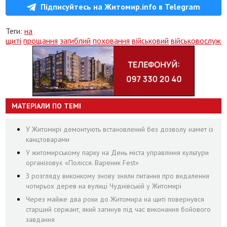
Підписуйтесь на Житомир.info в Telegram
Теги:
на
щиті
прощання
загиблий
поховання
військовий
військовослужб
МАТЕРІАЛИ ПО ТЕМІ
У Житомирі демонтують встановлений без дозволу намет із
канцтоварами
У житомирському парку на День міста управління культури
організовує «Полісся. Вареник Fest»
З розгляду виконкому знову зняли питання про видалення
чотирьох дерев на вулиці Чуднівській у Житомирі
Через майже два роки до Житомира на щиті повернувся
старший сержант, який загинув під час виконання бойового
завдання