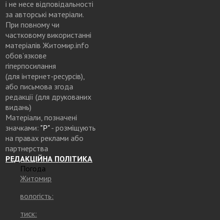
і не несе відповідальності
за авторські матеріали.
При повному чи
частковому використанні
матеріалів Житомир.info
обов’язкове
гіперпосилання
(для інтернет-ресурсів),
або письмова згода
редакції (для друкованих
видань)
Матеріали, позначені
значками:
"Р"
- розміщують
на правах реклами або
партнерства
РЕДАКЦІЙНА ПОЛІТИКА
Погода
Житомир
вологість:
тиск: