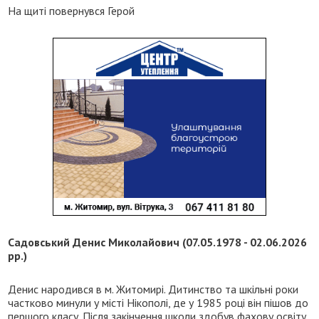
На щиті повернувся Герой
Садовський Денис Миколайович (07.05.1978 - 02.06.2026
рр.)
Денис народився в м. Житомирі. Дитинство та шкільні роки
частково минули у місті Нікополі, де у 1985 році він пішов до
першого класу. Після закінчення школи здобув фахову освіту