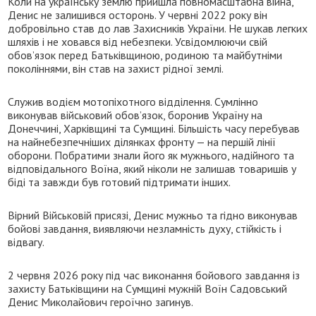
Коли на українську землю прийшла повномасштабна війна,
Денис не залишився осторонь. У червні 2022 року він
добровільно став до лав Захисників України. Не шукав легких
шляхів і не ховався від небезпеки. Усвідомлюючи свій
обов’язок перед Батьківщиною, родиною та майбутніми
поколіннями, він став на захист рідної землі.
Служив водієм мотопіхотного відділення. Сумлінно
виконував військовий обов’язок, боронив Україну на
Донеччині, Харківщині та Сумщині. Більшість часу перебував
на найнебезпечніших ділянках фронту — на першій лінії
оборони. Побратими знали його як мужнього, надійного та
відповідального Воїна, який ніколи не залишав товаришів у
біді та завжди був готовий підтримати інших.
Вірний Військовій присязі, Денис мужньо та гідно виконував
бойові завдання, виявляючи незламність духу, стійкість і
відвагу.
2 червня 2026 року під час виконання бойового завдання із
захисту Батьківщини на Сумщині мужній Воїн Садовський
Денис Миколайович героїчно загинув.