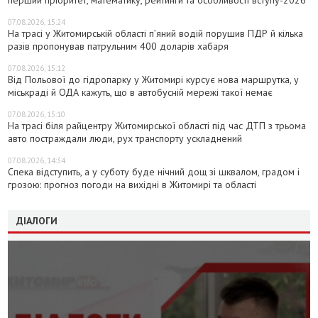
перший пріоритет, математику, рейтинги та особливості вступу-2026
07.08.2026, 15:24
На трасі у Житомирській області п’яний водій порушив ПДР й кілька
разів пропонував патрульним 400 доларів хабаря
07.08.2026, 15:12
Від Польової до гідропарку у Житомирі курсує нова маршрутка, у
міськраді й ОДА кажуть, що в автобусній мережі такої немає
07.08.2026, 15:10
На трасі біля райцентру Житомирської області під час ДТП з трьома
авто постраждали люди, рух транспорту ускладнений
07.08.2026, 14:34
Спека відступить, а у суботу буде нічний дощ зі шквалом, градом і
грозою: прогноз погоди на вихідні в Житомирі та області
ДІАЛОГИ