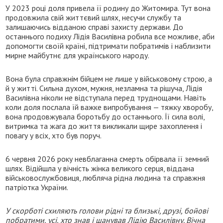
У 2023 році доля привела її родину до Житомира. Тут вона
продовжила свій життєвий шлях, несучи службу та
залишаючись відданою справі захисту держави. До
останнього подиху Лідія Василівна робила все можливе, аби
допомогти своїй країні, підтримати побратимів і наблизити
мирне майбутнє для українського народу.
Вона була справжнім бійцем не лише у військовому строю, а
й у житті. Сильна духом, мужня, незламна та рішуча, Лідія
Василівна ніколи не відступала перед труднощами. Навіть
коли доля послала їй важке випробування — тяжку хворобу,
вона продовжувала боротьбу до останнього. Її сила волі,
витримка та жага до життя викликали щире захоплення і
повагу у всіх, хто був поруч.
6 червня 2026 року невблаганна смерть обірвала її земний
шлях. Відійшла у вічність жінка великого серця, віддана
військовослужбовиця, любляча рідна людина та справжня
патріотка України.
У скорботі схиляють голови рідні та близькі, друзі, бойові
побратими, усі, хто знав і шанував Лідію Василівну. Вічна