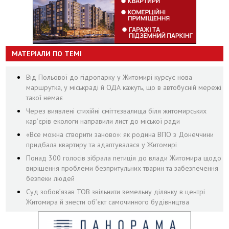
МАТЕРІАЛИ ПО ТЕМІ
Від Польової до гідропарку у Житомирі курсує нова
маршрутка, у міськраді й ОДА кажуть, що в автобусній мережі
такої немає
Через виявлені стихійні сміттєзвалища біля житомирських
кар’єрів екологи направили лист до міської ради
«Все можна створити заново»: як родина ВПО з Донеччини
придбала квартиру та адаптувалася у Житомирі
Понад 300 голосів зібрала петиція до влади Житомира щодо
вирішення проблеми безпритульних тварин та забезпечення
безпеки людей
Суд зобов’язав ТОВ звільнити земельну ділянку в центрі
Житомира й знести об’єкт самочинного будівництва