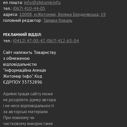
ел. пошта:
info@zhitomir.info
тел.:
(067) 410-44-05
адреса:
10008, м.Житомир, Велика Бердичівська, 19
головний редактор:
Тамара Коваль
РЕКЛАМНИЙ ВІДДІЛ:
тел.:
(0412) 47-00-47
,
(067) 412-63-04
Сайт належить Товариству
з обмеженою
відповідальністю
"Інформаційна Агенція
Житомир Інфо". Код
ЄДРПОУ 33732896
Адміністрація сайту може
не розділяти думку автора
і не несе відповідальності
за авторські матеріали.
При повному чи
частковому використанні