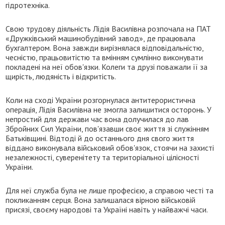
гідротехніка.
Свою трудову діяльність Лідія Василівна розпочала на ПАТ
«Дружківський машинобудівний завод», де працювала
бухгалтером. Вона завжди вирізнялася відповідальністю,
чесністю, працьовитістю та вмінням сумлінно виконувати
покладені на неї обов'язки. Колеги та друзі поважали її за
щирість, людяність і відкритість.
Коли на сході України розгорнулася антитерористична
операція, Лідія Василівна не змогла залишитися осторонь. У
непростий для держави час вона долучилася до лав
Збройних Сил України, пов'язавши своє життя зі служінням
Батьківщині. Відтоді й до останнього дня свого життя
віддано виконувала військовий обов'язок, стоячи на захисті
незалежності, суверенітету та територіальної цілісності
України.
Для неї служба була не лише професією, а справою честі та
покликанням серця. Вона залишалася вірною військовій
присязі, своєму народові та Україні навіть у найважчі часи.