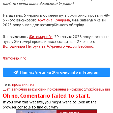
пам'ять і вічна шана Захисниці України!
Нагадаємо, 5 червня в останню путь у Житомирі провели 48-
річного військового
Арутюна Кочаряна
, який загинув у квітні
2025 року внаслідок артилерійського обстрілу.
Як повідомляв
Житомир.info
, 29 травня 2026 року в останню
путь у Житомирі провели двох солдатів – 27-річного
Володимира Петрука та 47-річного Андрія Вербило.
Житомир.info
Підписуйтесь на Житомир.info в Telegram
Теги:
прощання
на
щиті
загиблий
військовий
поховання
військовослужбовець
війн
Oh no, Comentario failed to start.
If you own this website, you might want to look at the
browser console to find out why.