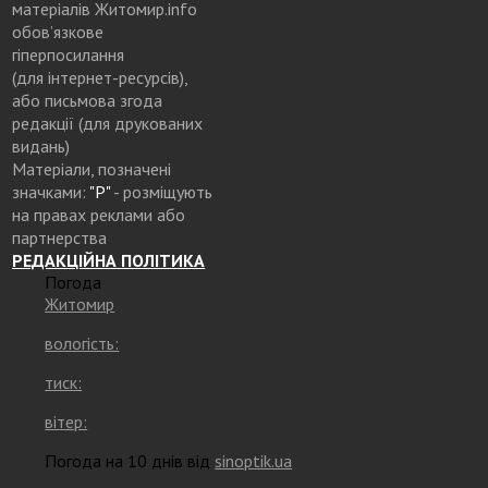
матеріалів Житомир.info
обов’язкове
гіперпосилання
(для інтернет-ресурсів),
або письмова згода
редакції (для друкованих
видань)
Матеріали, позначені
значками:
"Р"
- розміщують
на правах реклами або
партнерства
РЕДАКЦІЙНА ПОЛІТИКА
Погода
Житомир
вологість:
тиск:
вітер:
Погода на 10 днів від
sinoptik.ua