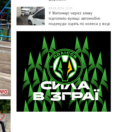
08.08.2026, 11:55
У Житомирі через зливу
підтопило вулиці: автомобілі
подекуди їздять по колеса у воді