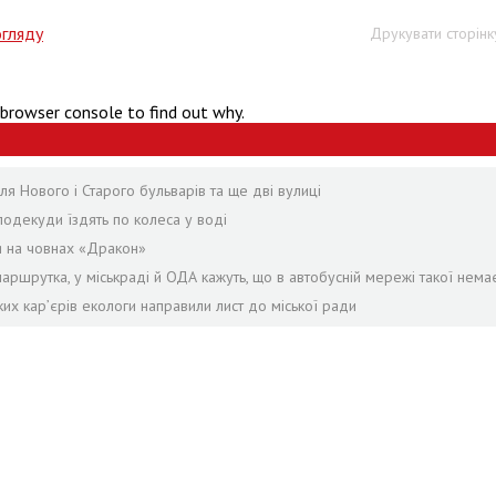
огляду
Друкувати сторінк
 browser console to find out why.
я Нового і Старого бульварів та ще дві вулиці
подекуди їздять по колеса у воді
я на човнах «Дракон»
аршрутка, у міськраді й ОДА кажуть, що в автобусній мережі такої нема
ких кар’єрів екологи направили лист до міської ради