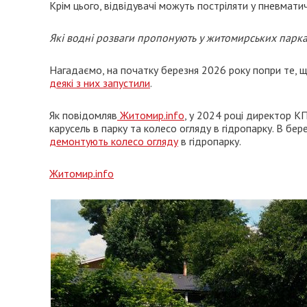
Крім цього, відвідувачі можуть постріляти у пневматич
Які водні розваги пропонують у житомирських парках
Нагадаємо, на початку березня 2026 року попри те, щ
деякі з них запустили
.
Як повідомляв
Житомир.info
, у 2024 році директор К
карусель в парку та колесо огляду в гідропарку. В бе
демонтують колесо огляду
в гідропарку.
Житомир.info