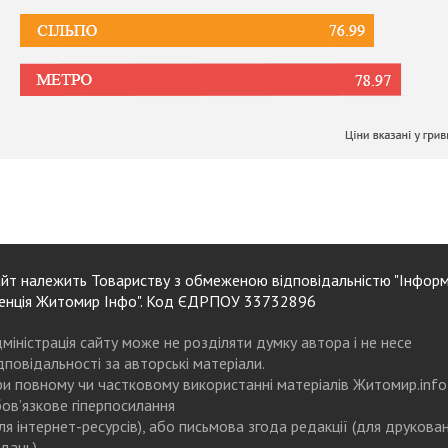
йт належить Товариству з обмеженою відповідальністю "Інформ
енція Житомир Інфо". Код ЄДРПОУ 33732896
міністрація сайту може не розділяти думку автора і не несе
дповідальності за авторські матеріали.
и повному чи частковому використанні матеріалів Житомир.info
ов’язкове гіперпосилання
ля інтернет-ресурсів), або письмова згода редакції (для друкова
дань)