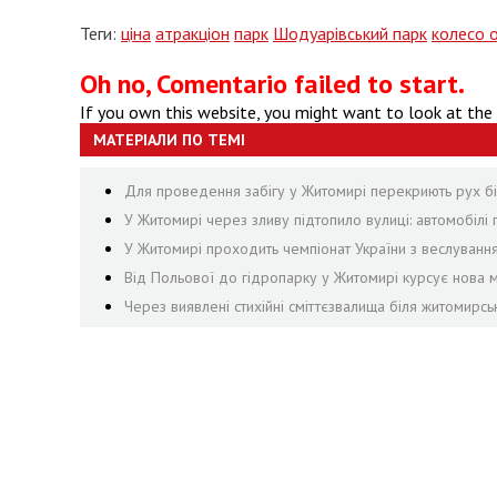
Теги:
ціна
атракціон
парк
Шодуарівський парк
колесо 
Oh no, Comentario failed to start.
If you own this website, you might want to look at the
МАТЕРІАЛИ ПО ТЕМІ
Для проведення забігу у Житомирі перекриють рух біл
У Житомирі через зливу підтопило вулиці: автомобілі 
У Житомирі проходить чемпіонат України з веслуванн
Від Польової до гідропарку у Житомирі курсує нова м
Через виявлені стихійні сміттєзвалища біля житомирсь