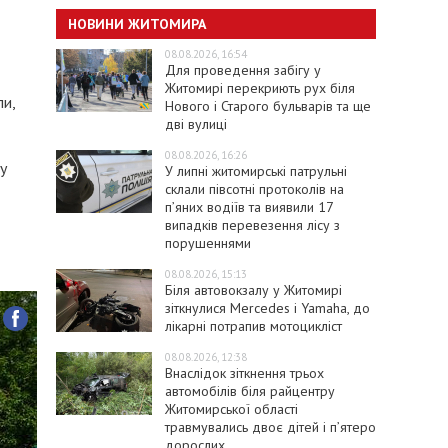
НОВИНИ ЖИТОМИРА
08.08.2026, 16:54
Для проведення забігу у
Житомирі перекриють рух біля
ли,
Нового і Старого бульварів та ще
дві вулиці
08.08.2026, 16:26
у
У липні житомирські патрульні
склали півсотні протоколів на
пʼяних водіїв та виявили 17
випадків перевезення лісу з
порушеннями
08.08.2026, 15:13
Біля автовокзалу у Житомирі
зіткнулися Mercedes і Yamaha, до
лікарні потрапив мотоцикліст
08.08.2026, 12:38
Внаслідок зіткнення трьох
автомобілів біля райцентру
Житомирської області
травмувались двоє дітей і пʼятеро
дорослих