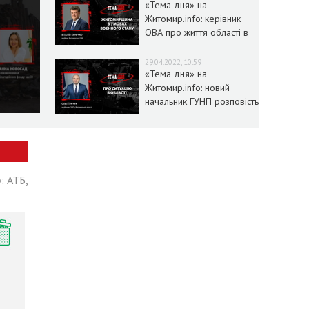
«Тема дня» на
Житомир.info: керівник
ОВА про життя області в
умовах воєнного стану
29.04.2022, 10:59
«Тема дня» на
Житомир.info: новий
начальник ГУНП розповість
про ситуацію в області
: АТБ,