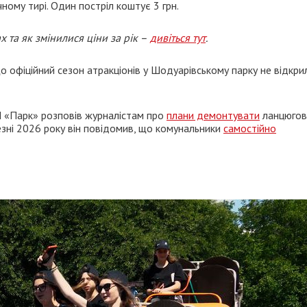
ному тирі. Один постріл коштує 3 грн.
 та як змінилися ціни за рік –
дивіться тут
.
о офіційний сезон атракціонів у Шодуарівському парку не відкри
П «Парк» розповів журналістам про
плани демонтувати
ланцюгов
резні 2026 року він повідомив, що комунальники
самостійно