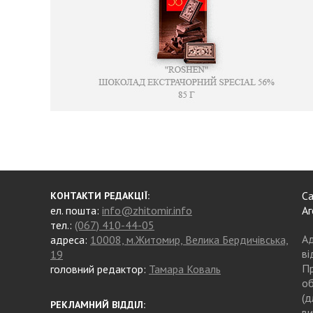
Са
КОНТАКТИ РЕДАКЦІЇ:
ел. пошта:
info@zhitomir.info
Аг
тел.:
(067) 410-44-05
Ад
адреса:
10008, м.Житомир, Велика Бердичівська,
ві
19
Пр
головний редактор:
Тамара Коваль
об
(д
РЕКЛАМНИЙ ВІДДІЛ:
ви