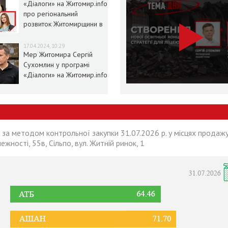
«Діалоги» на Житомир.info
про регіональний
розвиток Житомирщини в
умовах воєнного стану
17.04.2024, 10:29
Мер Житомира Сергій
Сухомлин у програмі
«Діалоги» на Житомир.info
 за методом контрольної закупки 31.07.2026 р. у місцях продажу
лежності, 55в, Сільпо, вул. Житній ринок, 1