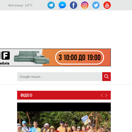
Житомир:
18
°C
ВІДЕО