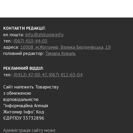
КОНТАКТИ РЕДАКЦІЇ:
ел. пошта:
info@zhitomir.info
тел.:
(067) 410-44-05
адреса:
10008, м.Житомир, Велика Бердичівська, 19
головний редактор:
Тамара Коваль
РЕКЛАМНИЙ ВІДДІЛ:
тел.:
(0412) 47-00-47
,
(067) 412-63-04
Сайт належить Товариству
з обмеженою
відповідальністю
"Інформаційна Агенція
Житомир Інфо". Код
ЄДРПОУ 33732896
Адміністрація сайту може