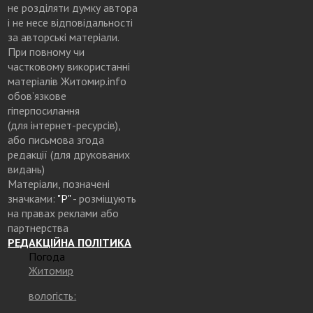
не розділяти думку автора
і не несе відповідальності
за авторські матеріали.
При повному чи
частковому використанні
матеріалів Житомир.info
обов’язкове
гіперпосилання
(для інтернет-ресурсів),
або письмова згода
редакції (для друкованих
видань)
Матеріали, позначені
значками:
"Р"
- розміщують
на правах реклами або
партнерства
РЕДАКЦІЙНА ПОЛІТИКА
Погода
Житомир
вологість: