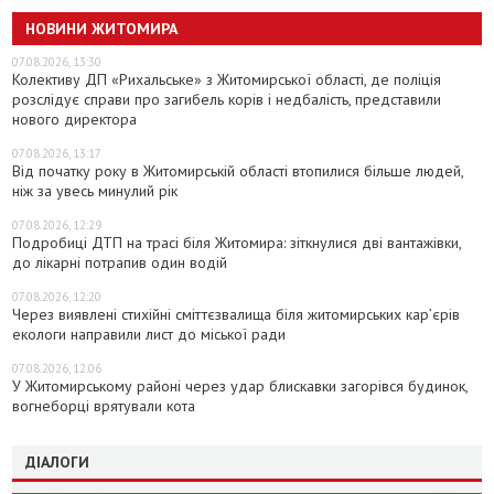
НОВИНИ ЖИТОМИРА
07.08.2026, 13:30
Колективу ДП «Рихальське» з Житомирської області, де поліція
розслідує справи про загибель корів і недбалість, представили
нового директора
07.08.2026, 13:17
Від початку року в Житомирській області втопилися більше людей,
ніж за увесь минулий рік
07.08.2026, 12:29
Подробиці ДТП на трасі біля Житомира: зіткнулися дві вантажівки,
до лікарні потрапив один водій
07.08.2026, 12:20
Через виявлені стихійні сміттєзвалища біля житомирських кар’єрів
екологи направили лист до міської ради
07.08.2026, 12:06
У Житомирському районі через удар блискавки загорівся будинок,
вогнеборці врятували кота
ДІАЛОГИ