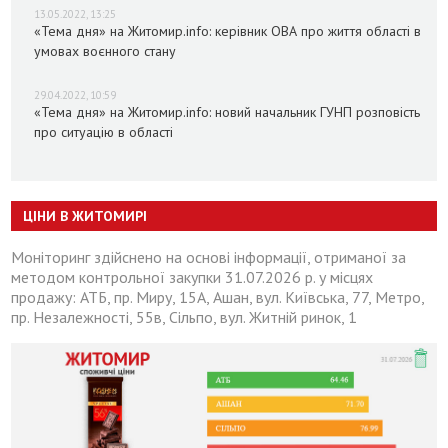
13.05.2022, 13:25
«Тема дня» на Житомир.info: керівник ОВА про життя області в
умовах воєнного стану
29.04.2022, 10:59
«Тема дня» на Житомир.info: новий начальник ГУНП розповість
про ситуацію в області
ЦІНИ В ЖИТОМИРІ
Моніторинг здійснено на основі інформації, отриманої за
методом контрольної закупки 31.07.2026 р. у місцях
продажу: АТБ, пр. Миру, 15А, Ашан, вул. Київська, 77, Метро,
пр. Незалежності, 55в, Сільпо, вул. Житній ринок, 1