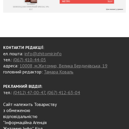
КОНТАКТИ РЕДАКЦІЇ:
ел. пошта:
info@zhitomir.info
тел.:
(067) 410-44-05
адреса:
10008, м.Житомир, Велика Бердичівська, 19
головний редактор:
Тамара Коваль
РЕКЛАМНИЙ ВІДДІЛ:
тел.:
(0412) 47-00-47
,
(067) 412-63-04
Сайт належить Товариству
з обмеженою
відповідальністю
"Інформаційна Агенція
Житомир Інфо". Код