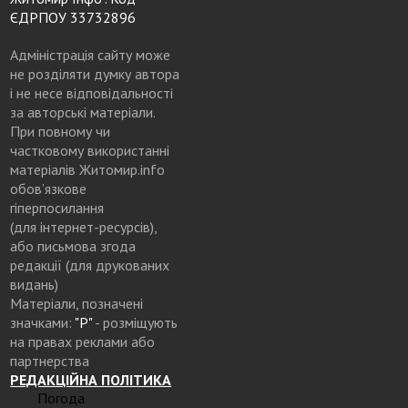
ЄДРПОУ 33732896
Адміністрація сайту може
не розділяти думку автора
і не несе відповідальності
за авторські матеріали.
При повному чи
частковому використанні
матеріалів Житомир.info
обов’язкове
гіперпосилання
(для інтернет-ресурсів),
або письмова згода
редакції (для друкованих
видань)
Матеріали, позначені
значками:
"Р"
- розміщують
на правах реклами або
партнерства
РЕДАКЦІЙНА ПОЛІТИКА
Погода