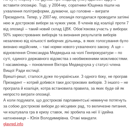
вставити опозицію. Тоді, у 2004-му, соратники Ющенка пішли на
ухвалення політреформи, думаючи, що головне – виграти
Президента. Тепер, у 2007-му, опозиція погодилася проводити затіяні
нею ж дострокові вибори за чужих умов. 8 членів від коаліції проти 7
від опозиції – такий новий склад ЦВК. Обов’язкова участь у виборах
50% зареєстрованих виборців та визнання результатів виборів
незалежно від кількості виборчих дільниць, в яких голосування було
визнано недійсним, – такі норми нового ухваленого закону. А ще –
відновлення Олександра Медведька на чолі Генпрокуратури – по
суті, єдиного державного відомства з необмеженими можливостями.
І насамкінець – поновлення Віктора Медведчука у статусі члена
Вищої Ради юстиції.
Врешті-решт, сталося дуже по-українськи. З одного боку, не програв
Президент – котрий добився таки дострокових виборів. З іншого – не
програла й коаліція, котра встановила правила, за яких буде ой як
непросто виграти опозиції.
А коли подумати, що дострокові парламентські неминуче потягнуть
за собою дострокові вибори до місцевих рад, то величезне питання,
чи коштувала гра в кризу ставок, які зробила на неї її ідейна
натхненниця – Юлія Володимирівна. Отакі мандати.
glavred.info