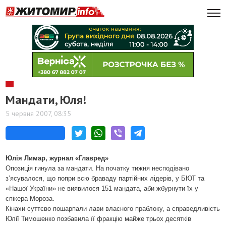
Мандати, Юля!
5 червня 2007, 08:35
Юлія Лимар, журнал «Главред»
Опозиція гинула за мандати. На початку тижня несподівано
з’ясувалося, що попри всю браваду партійних лідерів, у БЮТ та
«Нашої України» не виявилося 151 мандата, аби жбурнути їх у
спікера Мороза.
Кінахи суттєво пошарпали лави власного праблоку, а справедливість
Юлії Тимошенко позбавила її фракцію майже трьох десятків