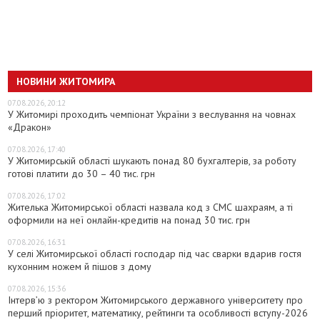
НОВИНИ ЖИТОМИРА
07.08.2026, 20:12
У Житомирі проходить чемпіонат України з веслування на човнах
«Дракон»
07.08.2026, 17:40
У Житомирській області шукають понад 80 бухгалтерів, за роботу
готові платити до 30 – 40 тис. грн
07.08.2026, 17:02
Жителька Житомирської області назвала код з СМС шахраям, а ті
оформили на неї онлайн-кредитів на понад 30 тис. грн
07.08.2026, 16:31
У селі Житомирської області господар під час сварки вдарив гостя
кухонним ножем й пішов з дому
07.08.2026, 15:36
Інтерв’ю з ректором Житомирського державного університету про
перший пріоритет, математику, рейтинги та особливості вступу-2026