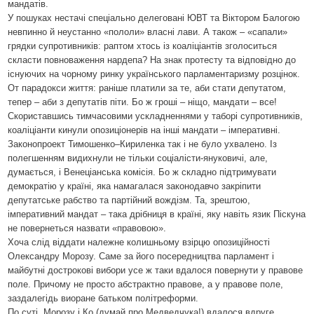
мандатів.
У пошуках нестачі спеціально делеговані ЮВТ та Віктором Балогою
невпинно й неустанно «пололи» власні лави. А також – «сапали»
грядки супротивників: раптом хтось із коаліціантів зголоситься
скласти повноваження нардепа? На знак протесту та відповідно до
існуючих на чорному ринку українського парламентаризму розцінок.
От парадокси життя: раніше платили за те, аби стати депутатом,
тепер – аби з депутатів піти. Бо ж гроші – ніщо, мандати – все!
Скориставшись тимчасовими ускладненнями у таборі супротивників,
коаліціанти кинули опозиціонерів на інші мандати – імперативні.
Законопроект Тимошенко–Кириленка так і не було ухвалено. Із
полегшенням видихнули не тільки соціалісти-януковичі, але,
думається, і Венеціанська комісія. Бо ж складно підтримувати
демократію у країні, яка намагалася законодавчо закріпити
депутатське рабство та партійний вождізм. Та, зрештою,
імперативний мандат – така дрібниця в країні, яку навіть язик Піскуна
не повернеться назвати «правовою».
Хоча слід віддати належне колишньому взірцю опозиційності
Олександру Морозу. Саме за його посередництва парламент і
майбутні дострокові вибори усе ж таки вдалося повернути у правове
поле. Причому не просто абстрактно правове, а у правове поле,
заздалегідь виоране батьком політреформи.
По суті, Морозу і Ко (думай про Медведчука!) вдалося вдруге