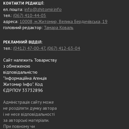
КОНТАКТИ РЕДАКЦІЇ:
ел. пошта:
info@zhitomir.info
тел.:
(067) 410-44-05
адреса:
10008, м.Житомир, Велика Бердичівська, 19
головний редактор:
Тамара Коваль
РЕКЛАМНИЙ ВІДДІЛ:
тел.:
(0412) 47-00-47
,
(067) 412-63-04
Сайт належить Товариству
з обмеженою
відповідальністю
"Інформаційна Агенція
Житомир Інфо". Код
ЄДРПОУ 33732896
Адміністрація сайту може
не розділяти думку автора
і не несе відповідальності
за авторські матеріали.
При повному чи