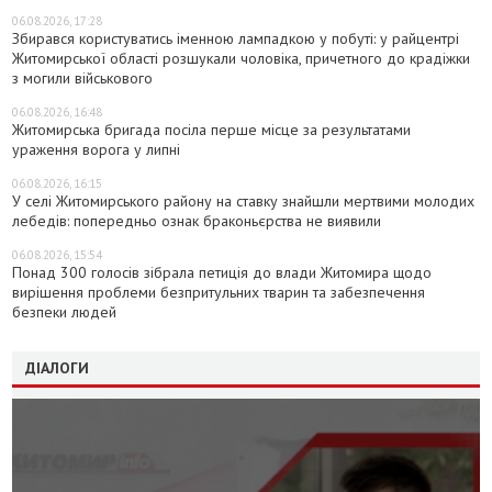
06.08.2026, 17:28
Збирався користуватись іменною лампадкою у побуті: у райцентрі
Житомирської області розшукали чоловіка, причетного до крадіжки
з могили військового
06.08.2026, 16:48
Житомирська бригада посіла перше місце за результатами
ураження ворога у липні
06.08.2026, 16:15
У селі Житомирського району на ставку знайшли мертвими молодих
лебедів: попередньо ознак браконьєрства не виявили
06.08.2026, 15:54
Понад 300 голосів зібрала петиція до влади Житомира щодо
вирішення проблеми безпритульних тварин та забезпечення
безпеки людей
ДІАЛОГИ