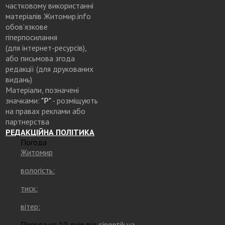
частковому використанні
матеріалів Житомир.info
обов’язкове
гіперпосилання
(для інтернет-ресурсів),
або письмова згода
редакції (для друкованих
видань)
Матеріали, позначені
значками:
"Р"
- розміщують
на правах реклами або
партнерства
РЕДАКЦІЙНА ПОЛІТИКА
Погода
Житомир
вологість:
тиск:
вітер:
Погода на 10 днів від
sinoptik.ua