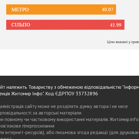
йт належить Товариству з обмеженою відповідальністю "Інформ
енція Житомир Інфо". Код ЄДРПОУ 33732896
міністрація сайту може не розділяти думку автора і не несе
дповідальності за авторські матеріали.
и повному чи частковому використанні матеріалів Житомир.info
ов’язкове гіперпосилання
ля інтернет-ресурсів), або письмова згода редакції (для друкова
дань)