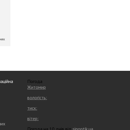
аційна
Погода
Житомир
вологість:
тиск:
вітер:
них
Погода на 10 днів від
sinoptik.ua