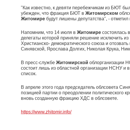
"Как известно, к девяти перебежчикам из БЮТ бы
убежден, что фракция БЮТ в
Житомирском
облсо
Житомире
будут лишены депутатства", - отметил 
Напомним, что 14 июля в
Житомире
состоялась 
делегаты которой приняли решение исключить из
Христианско- демократического союза и отозвать
Синявской, Ярослава Долгих, Николая Крука, Ник
В пресс-службе
Житомирской
облорганизации НС
состоит лишь из областной организации НСНУ и 
список.
В апреле этого года председатель облсовета Син
позицией партии о преодолении политического кри
вновь созданную фракцию ХДС в облсовете.
https://www.zhitomir.info/