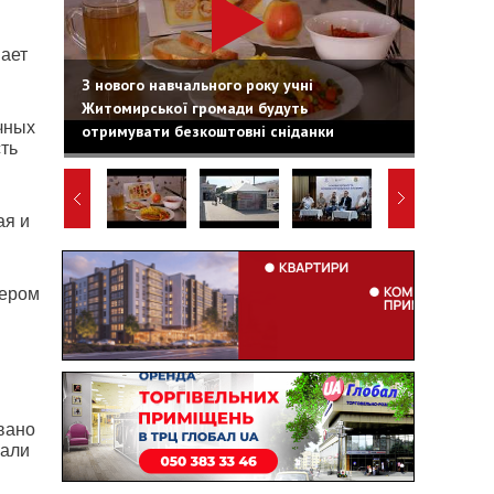
ает
З нового навчального року учні
Житомирської громади будуть
чных
отримувати безкоштовні сніданки
сть
ая и
мером
вано
лали