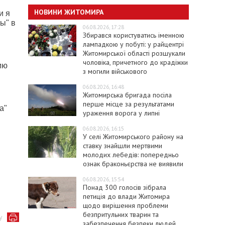
НОВИНИ ЖИТОМИРА
и я
ы" в
06.08.2026, 17:28
Збирався користуватись іменною
лампадкою у побуті: у райцентрі
Житомирської області розшукали
чоловіка, причетного до крадіжки
ию
з могили військового
06.08.2026, 16:48
Житомирська бригада посіла
перше місце за результатами
а"
ураження ворога у липні
06.08.2026, 16:15
У селі Житомирського району на
ставку знайшли мертвими
молодих лебедів: попередньо
ознак браконьєрства не виявили
06.08.2026, 15:54
Понад 300 голосів зібрала
петиція до влади Житомира
щодо вирішення проблеми
безпритульних тварин та
у
забезпечення безпеки людей