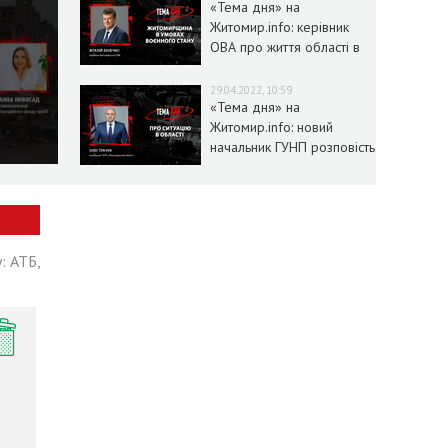
«Тема дня» на
Житомир.info: керівник
ОВА про життя області в
умовах воєнного стану
29.04.2022, 10:59
«Тема дня» на
Житомир.info: новий
начальник ГУНП розповість
про ситуацію в області
: АТБ,