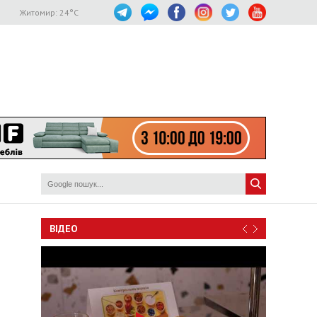
Житомир:
24
°C
ВІДЕО