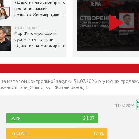
«Діалоги» на Житомир.info
про регіональний
розвиток Житомирщини в
умовах воєнного стану
17.04.2024, 10:29
Мер Житомира Сергій
Сухомлин у програмі
«Діалоги» на Житомир.info
 за методом контрольної закупки 31.07.2026 р. у місцях продажу
лежності, 55в, Сільпо, вул. Житній ринок, 1