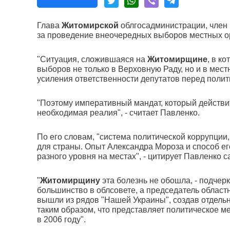
Глава
Житомирской
облгосадминистрации, член
за проведение внеочередных выборов местных ор
"Ситуация, сложившаяся на
Житомирщине
, в к
выборов не только в Верховную Раду, но и в мест
усиления ответственности депутатов перед полит
"Поэтому императивный мандат, который действи
необходимая реалия", - считает Павленко.
По его словам, "система политической коррупции
для страны. Опыт Александра Мороза и способ ег
разного уровня на местах", - цитирует Павленко 
"
Житомирщину
эта болезнь не обошла, - подчер
большинство в облсовете, а председатель областн
вышли из рядов "Нашей Украины", создав отдель
таким образом, что представляет политическое м
в 2006 году".