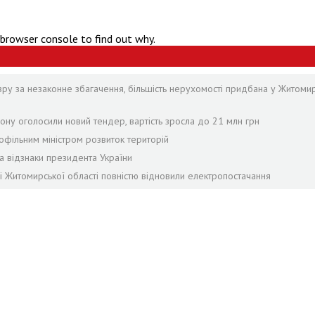
 browser console to find out why.
зру за незаконне збагачення, більшість нерухомості придбана у Житомир
ону оголосили новий тендер, вартість зросла до 21 млн грн
офільним міністром розвиток територій
а відзнаки президента України
лі Житомирської області повністю відновили електропостачання