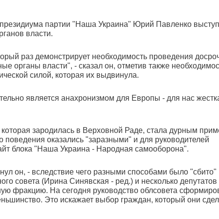
 президиума партии "Наша Украина" Юрий Павленко выступ
ганов власти.
оторый раз демонстрирует необходимость проведения досро
ные органы власти", - сказал он, отметив также необходимо
ической силой, которая их выдвинула.
тельно является анахронизмом для Европы - для нас жестк
, которая зародилась в Верховной Раде, стала дурным при
о поведения оказались "заразными" и для руководителей
сайт блока "Наша Украина - Народная самооборона".
кнул он, - вследствие чего разными способами было "сбито"
ого совета (Ирина Синявская - ред.) и несколько депутатов
ную фракцию. На сегодня руководство облсовета сформиро
еньшинство. Это искажает выбор граждан, который они сде