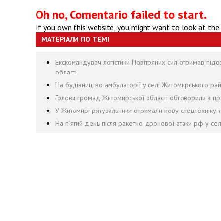
Oh no, Comentario failed to start.
If you own this website, you might want to look at the
МАТЕРІАЛИ ПО ТЕМІ
Екскомандувач логістики Повітряних сил отримав підо
області
На будівництво амбулаторії у селі Житомирського рай
Голови громад Житомирської області обговорили з пр
У Житомирі рятувальники отримали нову спецтехніку т
На пʼятий день після ракетно-дронової атаки рф у се