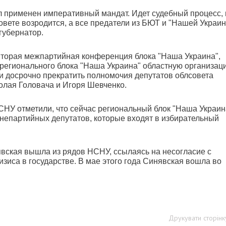
л применен императивный мандат. Идет судебный процесс, 
вете возродится, а все предатели из БЮТ и "Нашей Украин
губернатор.
вторая межпартийная конференция блока "Наша Украина",
 регионального блока "Наша Украина" областную организац
 и досрочно прекратить полномочия депутатов облсовета
олая Головача и Игоря Шевченко.
НУ отметили, что сейчас региональный блок "Наша Украин
внепартийных депутатов, которые входят в избирательный
явская вышла из рядов НСНУ, ссылаясь на несогласие с
зиса в государстве. В мае этого года Синявская вошла во
Друкувати сторінк