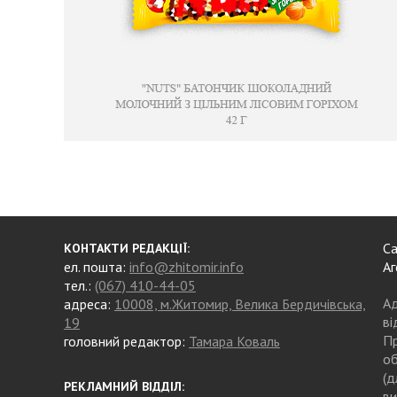
Са
КОНТАКТИ РЕДАКЦІЇ:
ел. пошта:
info@zhitomir.info
Аг
тел.:
(067) 410-44-05
Ад
адреса:
10008, м.Житомир, Велика Бердичівська,
ві
19
Пр
головний редактор:
Тамара Коваль
об
(д
РЕКЛАМНИЙ ВІДДІЛ:
ви