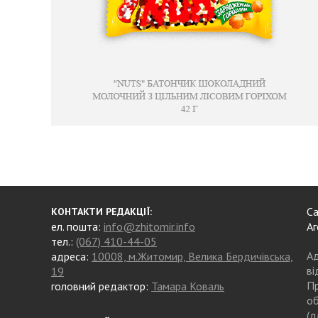
Са
КОНТАКТИ РЕДАКЦІЇ:
ел. пошта:
info@zhitomir.info
Аг
тел.:
(067) 410-44-05
Ад
адреса:
10008, м.Житомир, Велика Бердичівська,
ві
19
Пр
головний редактор:
Тамара Коваль
об
(д