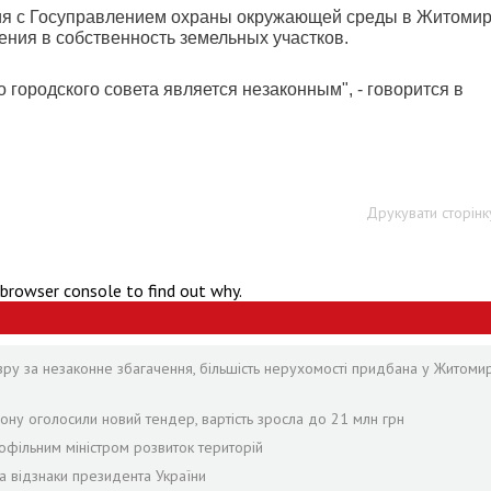
ия с Госуправлением охраны окружающей среды в Житоми
ения в собственность земельных участков.
городского совета является незаконным", - говорится в
Друкувати сторінк
 browser console to find out why.
зру за незаконне збагачення, більшість нерухомості придбана у Житомир
ону оголосили новий тендер, вартість зросла до 21 млн грн
офільним міністром розвиток територій
а відзнаки президента України