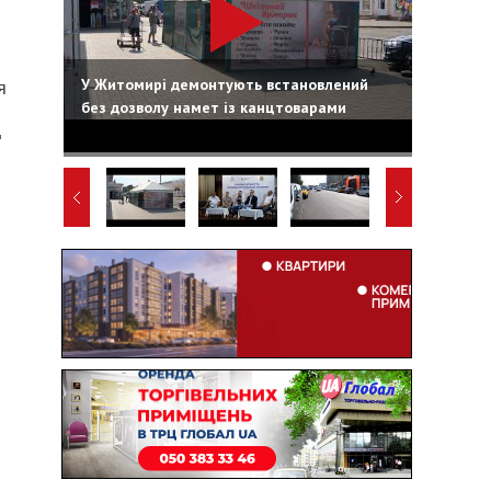
У Житомирі демонтують встановлений
я
без дозволу намет із канцтоварами
ц