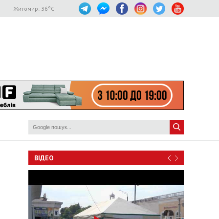
Житомир:
36
°C
ВІДЕО