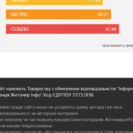
йт належить Товариству з обмеженою відповідальністю "Інформ
енція Житомир Інфо". Код ЄДРПОУ 33732896
міністрація сайту може не розділяти думку автора і не несе
дповідальності за авторські матеріали.
и повному чи частковому використанні матеріалів Житомир.info
ов’язкове гіперпосилання
ля інтернет-ресурсів), або письмова згода редакції (для друкова