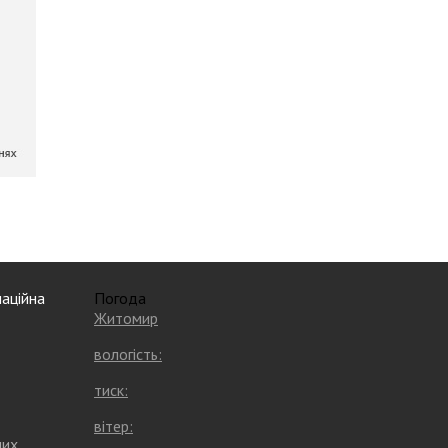
аційна
Погода
Житомир
вологість:
тиск:
вітер:
них