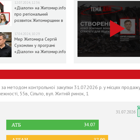
12.07.2024, 12:36
«Діалоги» на Житомир.info
про регіональний
розвиток Житомирщини в
умовах воєнного стану
17.04.2024, 10:29
Мер Житомира Сергій
Сухомлин у програмі
«Діалоги» на Житомир.info
 за методом контрольної закупки 31.07.2026 р. у місцях продажу
лежності, 55в, Сільпо, вул. Житній ринок, 1