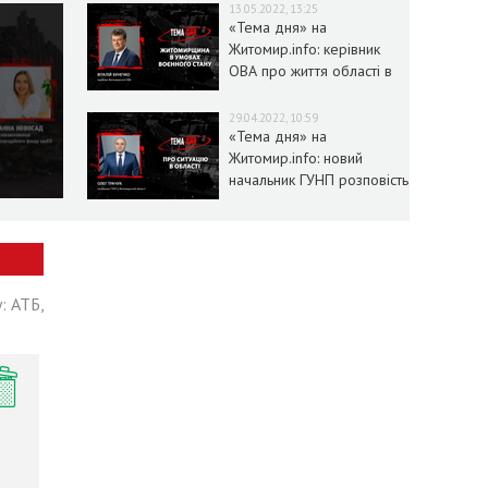
13.05.2022, 13:25
«Тема дня» на
Житомир.info: керівник
ОВА про життя області в
умовах воєнного стану
29.04.2022, 10:59
«Тема дня» на
Житомир.info: новий
начальник ГУНП розповість
про ситуацію в області
: АТБ,