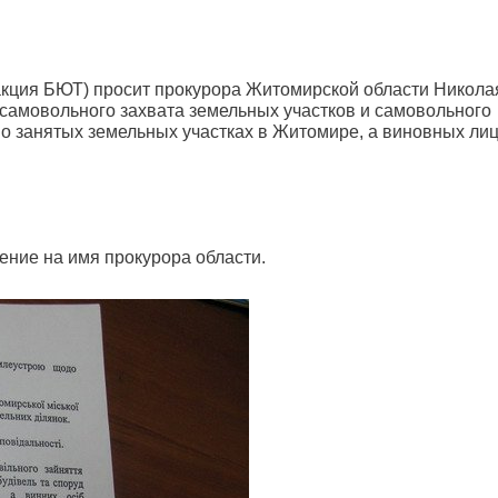
кция БЮТ) просит прокурора Житомирской области Никола
 самовольного захвата земельных участков и самовольного
о занятых земельных участках в Житомире, а виновных ли
ение на имя прокурора области.