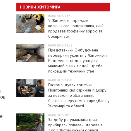
НОВИНИ ЖИТОМИРА
06.08.2026, 11:39
У Житомирі затримали
колишнього контрактника, який
продавав трофейну зброю та
боєприпаси
06.08.2026, 11:29
Представники Омбудсмена
перевірили укриття у Житомирі і
Радомишлі: недоступні для
маломобільних людей і треба
покращити технічний стан
06.08.2026, 11:20
Екскомандувач логістики
Повітряних сил отримав підозру
л
за незаконне збагачення,
тов
більшість нерухомості придбана у
Житомирі та області
06.08.2026, 10:56
ые
За добу рятувальники тричі
прибирали повалені дерева з
доріг Житомирської області