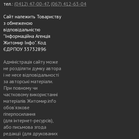
тел.:
(0412) 47-00-47
,
(067) 412-63-04
Сайт належить Товариству
з обмеженою
відповідальністю
"Інформаційна Агенція
Житомир Інфо". Код
ЄДРПОУ 33732896
Адміністрація сайту може
не розділяти думку автора
і не несе відповідальності
за авторські матеріали.
При повному чи
частковому використанні
матеріалів Житомир.info
обов’язкове
гіперпосилання
(для інтернет-ресурсів),
або письмова згода
редакції (для друкованих