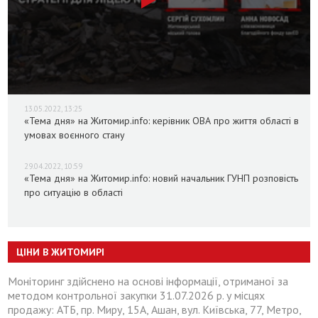
13.05.2022, 13:25
«Тема дня» на Житомир.info: керівник ОВА про життя області в
умовах воєнного стану
29.04.2022, 10:59
«Тема дня» на Житомир.info: новий начальник ГУНП розповість
про ситуацію в області
ЦІНИ В ЖИТОМИРІ
Моніторинг здійснено на основі інформації, отриманої за
методом контрольної закупки 31.07.2026 р. у місцях
продажу: АТБ, пр. Миру, 15А, Ашан, вул. Київська, 77, Метро,