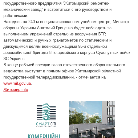
государственного предприятия “Житомирский ремонтно-
механический завод” и встретиться с его руководством и
работниками.
Находясь на 240-м специализированном учебном центре, Министр
обороны Украины Анатолий Гриценко будет наблюдать за
выполнением упражнений стрельб из вооружения БТР,
автоматических и ручных гранатометов по статическим и
движущимся целям военнослужащими 95-й отдельной
аеромобильної бригады 8-го армейского корпуса Сухопутных войск
ЗС Украины.
В конце рабочей поездки глава отечественного оборонительного
ведомства выступит в прямом эфире Житомирской областной
государственной телерадиокомпании, - отмечается на
www.mil.gov.ua
.
Житомир.info