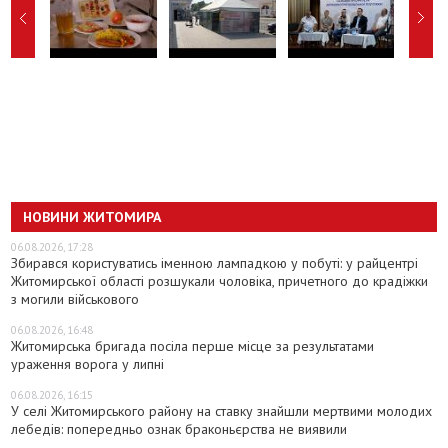
НОВИНИ ЖИТОМИРА
06.08.2026, 17:28
Збирався користуватись іменною лампадкою у побуті: у райцентрі
Житомирської області розшукали чоловіка, причетного до крадіжки
з могили військового
06.08.2026, 16:48
Житомирська бригада посіла перше місце за результатами
ураження ворога у липні
06.08.2026, 16:15
У селі Житомирського району на ставку знайшли мертвими молодих
лебедів: попередньо ознак браконьєрства не виявили