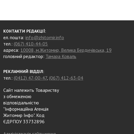
КОНТАКТИ РЕДАКЦІЇ:
ел. пошта:
info@zhitomir.info
тел.:
(067) 410-44-05
адреса:
10008, м.Житомир, Велика Бердичівська, 19
головний редактор:
Тамара Коваль
РЕКЛАМНИЙ ВІДДІЛ:
тел.:
(0412) 47-00-47
,
(067) 412-63-04
Сайт належить Товариству
з обмеженою
відповідальністю
"Інформаційна Агенція
Житомир Інфо". Код
ЄДРПОУ 33732896
Адміністрація сайту може