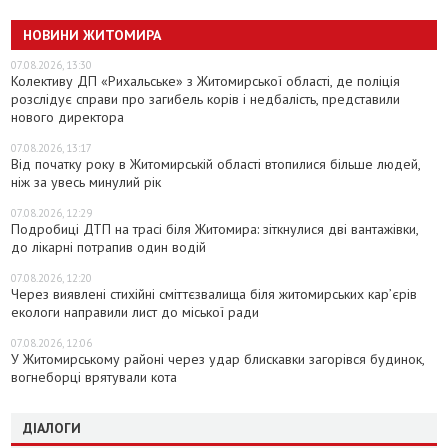
НОВИНИ ЖИТОМИРА
07.08.2026, 13:30
Колективу ДП «Рихальське» з Житомирської області, де поліція
розслідує справи про загибель корів і недбалість, представили
нового директора
07.08.2026, 13:17
Від початку року в Житомирській області втопилися більше людей,
ніж за увесь минулий рік
07.08.2026, 12:29
Подробиці ДТП на трасі біля Житомира: зіткнулися дві вантажівки,
до лікарні потрапив один водій
07.08.2026, 12:20
Через виявлені стихійні сміттєзвалища біля житомирських кар’єрів
екологи направили лист до міської ради
07.08.2026, 12:06
У Житомирському районі через удар блискавки загорівся будинок,
вогнеборці врятували кота
ДІАЛОГИ