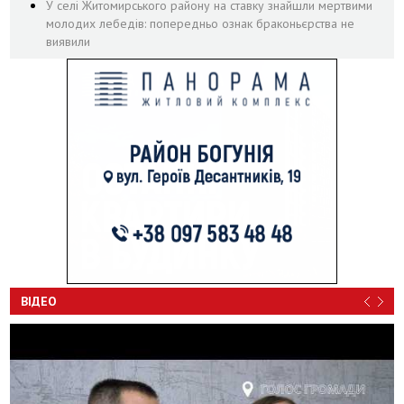
У селі Житомирського району на ставку знайшли мертвими
молодих лебедів: попередньо ознак браконьєрства не
виявили
ВІДЕО