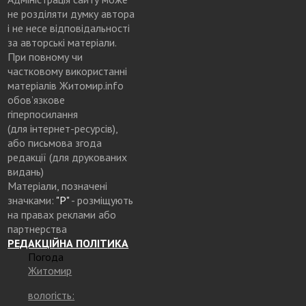
не розділяти думку автора
і не несе відповідальності
за авторські матеріали.
При повному чи
частковому використанні
матеріалів Житомир.info
обов’язкове
гіперпосилання
(для інтернет-ресурсів),
або письмова згода
редакції (для друкованих
видань)
Матеріали, позначені
значками:
"Р"
- розміщують
на правах реклами або
партнерства
РЕДАКЦІЙНА ПОЛІТИКА
Погода
Житомир
вологість: