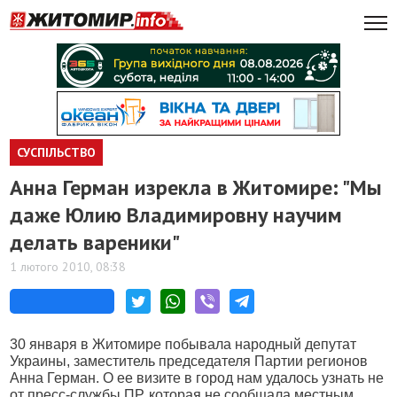
СУСПІЛЬСТВО
Анна Герман изрекла в Житомире: "Мы
даже Юлию Владимировну научим
делать вареники"
1 лютого 2010, 08:38
30 января в Житомире побывала народный депутат
Украины, заместитель председателя Партии регионов
Анна Герман. О ее визите в город нам удалось узнать не
от пресс-службы ПР, которая не сообщала местным