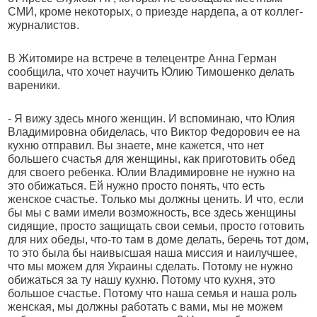
СМИ, кроме некоторых, о приезде нардепа, а от коллег-
журналистов.
В Житомире на встрече в телецентре Анна Герман
сообщила, что хочет научить Юлию Тимошенко делать
вареники.
- Я вижу здесь много женщин. И вспоминаю, что Юлия
Владимировна обиделась, что Виктор Федорович ее на
кухню отправил. Вы знаете, мне кажется, что нет
большего счастья для женщины, как приготовить обед
для своего ребенка. Юлии Владимировне не нужно на
это обижаться. Ей нужно просто понять, что есть
женское счастье. Только мы должны ценить. И что, если
бы мы с вами имели возможность, все здесь женщины
сидящие, просто защищать свои семьи, просто готовить
для них обеды, что-то там в доме делать, беречь тот дом,
то это была бы наивысшая наша миссия и наилучшее,
что мы можем для Украины сделать. Потому не нужно
обижаться за ту нашу кухню. Потому что кухня, это
большое счастье. Потому что наша семья и наша роль
женская, мы должны работать с вами, мы не можем