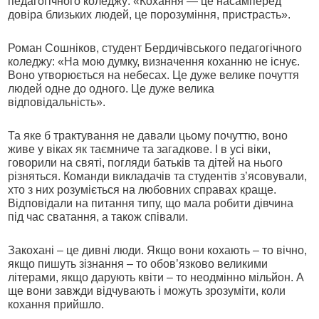
педагогічного коледжу: «Кохання — це насамперед
довіра близьких людей, це порозуміння, пристрасть».
Роман Сошніков, студент Бердичівського педагогічного
коледжу: «На мою думку, визначення коханню не існує.
Воно утворюється на небесах. Це дуже велике почуття
людей одне до одного. Це дуже велика
відповідальність».
Та яке б трактування не давали цьому почуттю, воно
живе у віках як таємниче та загадкове. І в усі віки,
говорили на святі, погляди батьків та дітей на нього
різняться. Команди викладачів та студентів з’ясовували,
хто з них розуміється на любовних справах краще.
Відповідали на питання типу, що мала робити дівчина
під час сватання, а також співали.
Закохані – це дивні люди. Якщо вони кохають – то вічно,
якщо пишуть зізнання – то обов’язково великими
літерами, якщо дарують квіти – то неодмінно мільйон. А
ще вони завжди відчувають і можуть зрозуміти, коли
кохання прийшло.