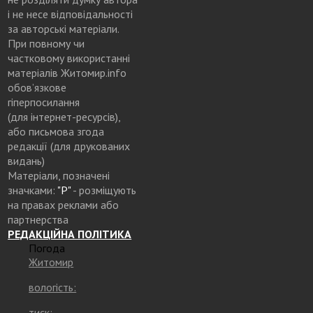
і не несе відповідальності
за авторські матеріали.
При повному чи
частковому використанні
матеріалів Житомир.info
обов’язкове
гіперпосилання
(для інтернет-ресурсів),
або письмова згода
редакції (для друкованих
видань)
Матеріали, позначені
значками:
"Р"
- розміщують
на правах реклами або
партнерства
РЕДАКЦІЙНА ПОЛІТИКА
Погода
Житомир
вологість:
тиск: