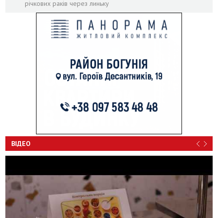
річкових раків через линьку
ВІДЕО