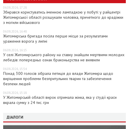
06.08.2026, 17:28
Збирався користуватись іменною лампадкою у побуті: у райцентрі
Житомирської області розшукали чоловіка, причетного до крадіжки
з могили військового
06.08.2026, 16:48
Житомирська бригада посіла перше місце за результатами
ураження ворога у липні
06.08.2026, 16:15
У селі Житомирського району на ставку знайшли мертвими молодих
лебедів: попередньо ознак браконьєрства не виявили
06.08.2026, 15:54
Понад 300 голосів зібрала петиція до влади Житомира щодо
вирішення проблеми безпритульних тварин та забезпечення
безпеки людей
06.08.2026, 15:18
У Житомирській області вирок отримала жінка, яка у студії краси
вкрала сумку з 24 тис. грн
ДІАЛОГИ