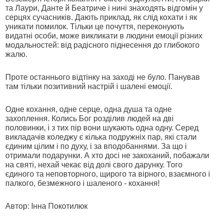
та Лаури, Данте й Беатриче і нині знаходять відгомін у
серцях сучасників. Дають приклад, як слід кохати і як
уникати помилок. Тільки це почуття, переконують
видатні особи, може викликати в людини емоції різних
модальностей: від радісного піднесення до глибокого
жалю.
Проте останнього відтінку на заході не було. Панував
там тільки позитивний настрій і шалені емоції.
Одне кохання, одне серце, одна душа та одне
захоплення. Колись Бог розділив людей на дві
половинки, і з тих пір вони шукають одна одну. Серед
викладачів коледжу є кілька подружніх пар, які стали
єдиним цілим і по духу, і за вподобаннями. За що і
отримали подарунки. А хто досі не закоханий, побажали
на святі, нехай чекає від долі свого дарунку. Того
єдиного та неповторного, щирого та вірного, взаємного і
палкого, безмежного і шаленого - кохання!
Автор: Інна Покотилюк