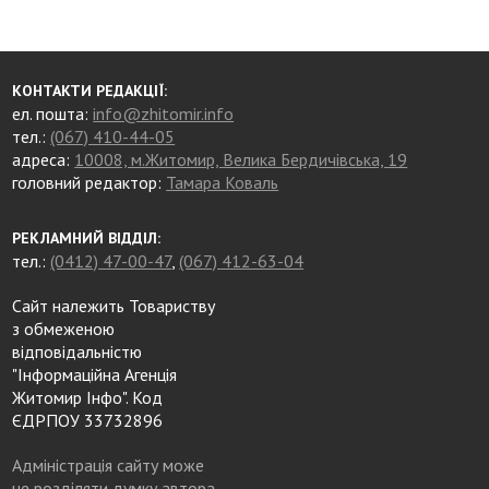
КОНТАКТИ РЕДАКЦІЇ:
ел. пошта:
info@zhitomir.info
тел.:
(067) 410-44-05
адреса:
10008, м.Житомир, Велика Бердичівська, 19
головний редактор:
Тамара Коваль
РЕКЛАМНИЙ ВІДДІЛ:
тел.:
(0412) 47-00-47
,
(067) 412-63-04
Сайт належить Товариству
з обмеженою
відповідальністю
"Інформаційна Агенція
Житомир Інфо". Код
ЄДРПОУ 33732896
Адміністрація сайту може
не розділяти думку автора