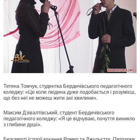
Тетяна Томчук, студентка Бердичівського педагогічного
коледжу: «Це коли людина дуже подобається і розумієш,
що без неї не можеш жити ані хвилини».
Максим Дзівалтівський, студент Бердичівського
педагогічного коледжу: «Я це відчуваю, почуття виникло
з глибини душі».
Безсмерті історії кохання Ромео та Джульєтти, Петрарки