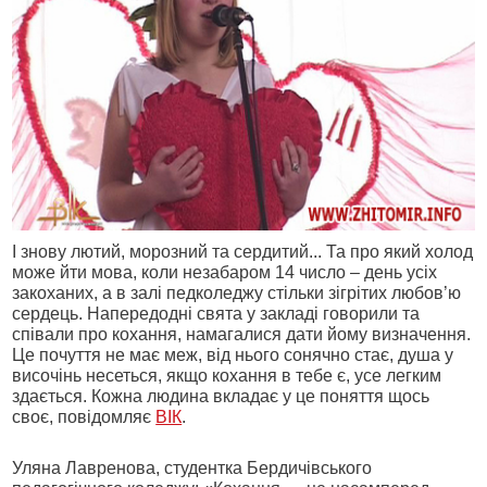
І знову лютий, морозний та сердитий... Та про який холод
може йти мова, коли незабаром 14 число – день усіх
закоханих, а в залі педколеджу стільки зігрітих любов’ю
сердець. Напередодні свята у закладі говорили та
співали про кохання, намагалися дати йому визначення.
Це почуття не має меж, від нього сонячно стає, душа у
височінь несеться, якщо кохання в тебе є, усе легким
здається. Кожна людина вкладає у це поняття щось
своє, повідомляє
ВІК
.
Уляна Лавренова, студентка Бердичівського