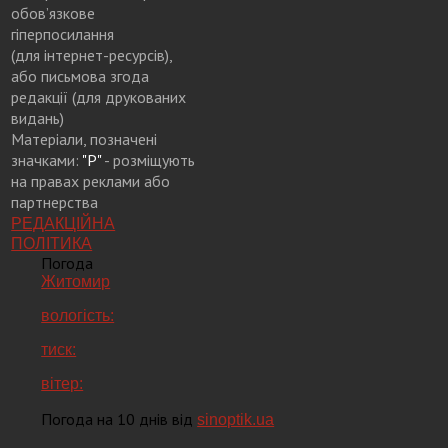
обов’язкове
гіперпосилання
(для інтернет-ресурсів),
або письмова згода
редакції (для друкованих
видань)
Матеріали, позначені
значками:
"Р"
- розміщують
на правах реклами або
партнерства
РЕДАКЦІЙНА
ПОЛІТИКА
Погода
Житомир
вологість:
тиск:
вітер:
Погода на 10 днів від
sinoptik.ua