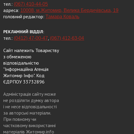
тел.:
(067) 410-44-05
адреса:
10008, м.Житомир, Велика Бердичівська, 19
головний редактор:
Тамара Коваль
РЕКЛАМНИЙ ВІДДІЛ:
тел.:
,
(0412) 47-00-47
(067) 412-63-04
Сайт належить Товариству
з обмеженою
відповідальністю
"Інформаційна Агенція
Житомир Інфо". Код
ЄДРПОУ 33732896
Адміністрація сайту може
не розділяти думку автора
і не несе відповідальності
за авторські матеріали.
При повному чи
частковому використанні
матеріалів Житомир.info