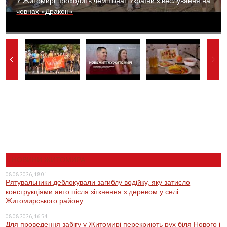
У Житомирі проходить чемпіонат України з веслування на
човнах «Дракон»
НОВИНИ ЖИТОМИРА
08.08.2026, 18:01
Рятувальники деблокували загиблу водійку, яку затисло
конструкціями авто після зіткнення з деревом у селі
Житомирського району
08.08.2026, 16:54
Для проведення забігу у Житомирі перекриють рух біля Нового і