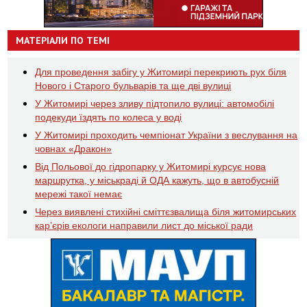
МАТЕРІАЛИ ПО ТЕМІ
Для проведення забігу у Житомирі перекриють рух біля
Нового і Старого бульварів та ще дві вулиці
У Житомирі через зливу підтопило вулиці: автомобілі
подекуди їздять по колеса у воді
У Житомирі проходить чемпіонат України з веслування на
човнах «Дракон»
Від Польової до гідропарку у Житомирі курсує нова
маршрутка, у міськраді й ОДА кажуть, що в автобусній
мережі такої немає
Через виявлені стихійні сміттєзвалища біля житомирських
кар’єрів екологи направили лист до міської ради