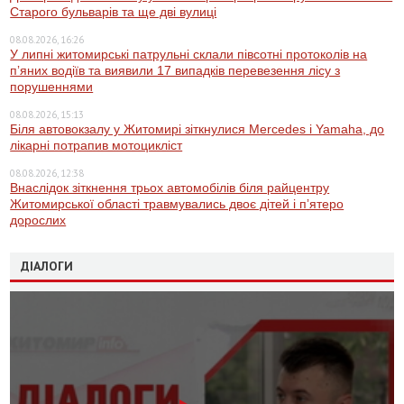
Старого бульварів та ще дві вулиці
08.08.2026, 16:26
У липні житомирські патрульні склали півсотні протоколів на
пʼяних водіїв та виявили 17 випадків перевезення лісу з
порушеннями
08.08.2026, 15:13
Біля автовокзалу у Житомирі зіткнулися Mercedes і Yamaha, до
лікарні потрапив мотоцикліст
08.08.2026, 12:38
Внаслідок зіткнення трьох автомобілів біля райцентру
Житомирської області травмувались двоє дітей і пʼятеро
дорослих
ДІАЛОГИ