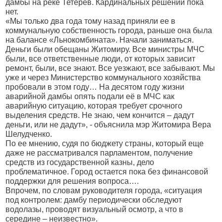
дамбы на реке Тетерев. Кардинальных решений пока
нет.
«Мы только два года тому назад приняли ее в
коммунальную собственность города, раньше она была
на балансе «Льнокомбината». Начали заниматься.
Деньги были обещаны Житомиру. Все министры МЧС
были, все ответственные люди, от которых зависит
ремонт, были, все знают. Все уезжают, все забывают. Мы
уже и через Министерство коммунального хозяйства
пробовали в этом году… На десятом году жизни
аварийной дамбы опять подали её в МЧС как
аварийную ситуацию, которая требует срочного
выделения средств. Не знаю, чем кончится – дадут
деньги, или не дадут», - объяснила мэр Житомира Вера
Шелудченко.
По ее мнению, судя по бюджету страны, который еще
даже не рассматривался парламентом, получение
средств из государственной казны, дело
проблематичное. Город остается пока без финансовой
поддержки для решения вопроса….
Впрочем, по словам руководителя города, «ситуация
под контролем: дамбу периодически обследуют
водолазы, проводят визуальный осмотр, а что в
середине – неизвестно».