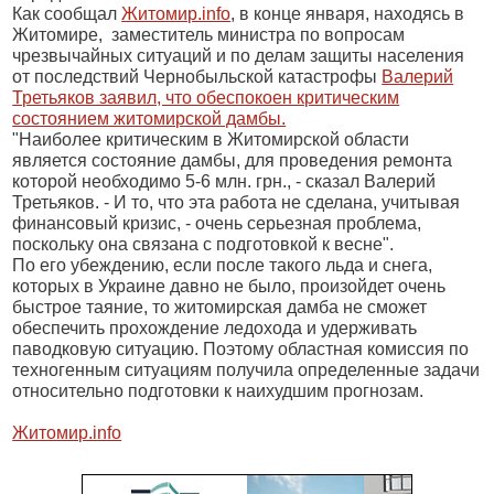
Как сообщал
Житомир.info
, в конце января, находясь в
Житомире,
заместитель министра по вопросам
чрезвычайных ситуаций и по делам защиты населения
от последствий Чернобыльской катастрофы
Валерий
Третьяков заявил, что обеспокоен критическим
состоянием житомирской дамбы.
"Наиболее критическим в Житомирской области
является состояние дамбы, для проведения ремонта
которой необходимо 5-6 млн. грн., - сказал Валерий
Третьяков. - И то, что эта работа не сделана, учитывая
финансовый кризис, - очень серьезная проблема,
поскольку она связана с подготовкой к весне".
По его убеждению, если после такого льда и снега,
которых в Украине давно не было, произойдет очень
быстрое таяние, то житомирская дамба не сможет
обеспечить прохождение ледохода и удерживать
паводковую ситуацию. Поэтому областная комиссия по
техногенным ситуациям получила определенные задачи
относительно подготовки к наихудшим прогнозам.
Житомир.info