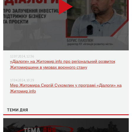
12.07.2024, 12:36
«Діалоги» на Житомир.info про регіональний розвиток
Житомирщини в умовах воєнного стану
17.04.2024, 10:29
Мер Житомира Сергій Сухомлин у програмі «Діалоги» на
Житомир.info
ТЕМИ ДНЯ