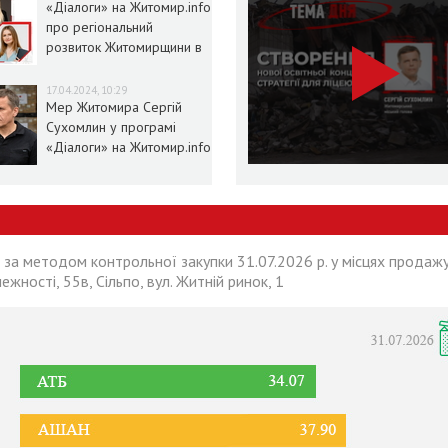
«Діалоги» на Житомир.info
про регіональний
розвиток Житомирщини в
умовах воєнного стану
17.04.2024, 10:29
Мер Житомира Сергій
Сухомлин у програмі
«Діалоги» на Житомир.info
 за методом контрольної закупки 31.07.2026 р. у місцях продажу
лежності, 55в, Сільпо, вул. Житній ринок, 1