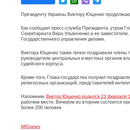
Президенту Украины Виктору Ющенко продолжают
Как сообщает пресс-служба Президента, утром Гл
Секретариата Вера Ульянченко и ее заместители
Государственного управления делами.
Виктора Ющенко также лично поздравили члены п
руководители центральных и местных органов вл
судейского корпуса.
Кроме того, Глава государства получил поздравл
религиозных организаций, представителей интелл
Напомним,
Виктор Ющенко родился 23 февраля 1
рабочем месте. Вечером во вторник состоится при
более 200 человек.
МIGnews