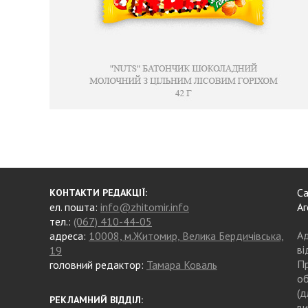
Са
КОНТАКТИ РЕДАКЦІЇ:
ел. пошта:
info@zhitomir.info
Аг
тел.:
(067) 410-44-05
Ад
адреса:
10008, м.Житомир, Велика Бердичівська,
ві
19
Пр
головний редактор:
Тамара Коваль
об
(д
РЕКЛАМНИЙ ВІДДІЛ:
ви