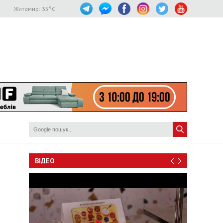
Житомир:
35
°C
ВІДЕО