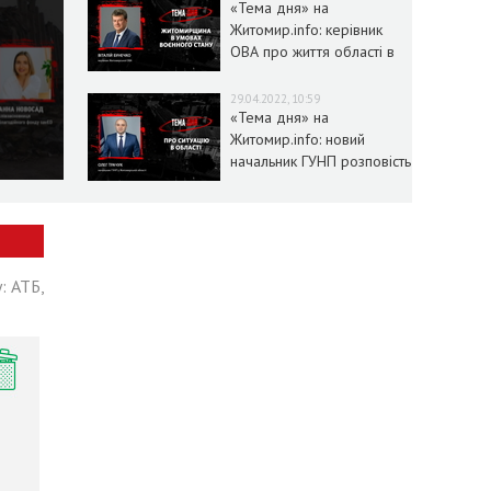
«Тема дня» на
Житомир.info: керівник
ОВА про життя області в
умовах воєнного стану
29.04.2022, 10:59
«Тема дня» на
Житомир.info: новий
начальник ГУНП розповість
про ситуацію в області
: АТБ,