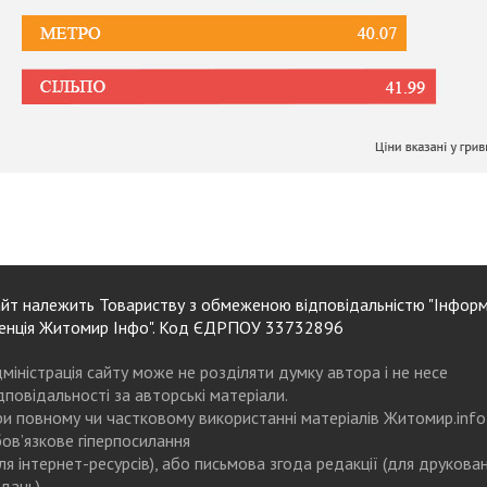
йт належить Товариству з обмеженою відповідальністю "Інформ
енція Житомир Інфо". Код ЄДРПОУ 33732896
міністрація сайту може не розділяти думку автора і не несе
дповідальності за авторські матеріали.
и повному чи частковому використанні матеріалів Житомир.info
ов’язкове гіперпосилання
ля інтернет-ресурсів), або письмова згода редакції (для друкова
дань)