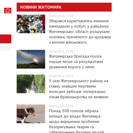
НОВИНИ ЖИТОМИРА
у
06.08.2026, 17:28
Збирався користуватись іменною
лампадкою у побуті: у райцентрі
Житомирської області розшукали
чоловіка, причетного до крадіжки
з могили військового
06.08.2026, 16:48
Житомирська бригада посіла
перше місце за результатами
ураження ворога у липні
06.08.2026, 16:15
У селі Житомирського району на
ставку знайшли мертвими
молодих лебедів: попередньо
ознак браконьєрства не виявили
06.08.2026, 15:54
Понад 300 голосів зібрала
петиція до влади Житомира
щодо вирішення проблеми
безпритульних тварин та
забезпечення безпеки людей