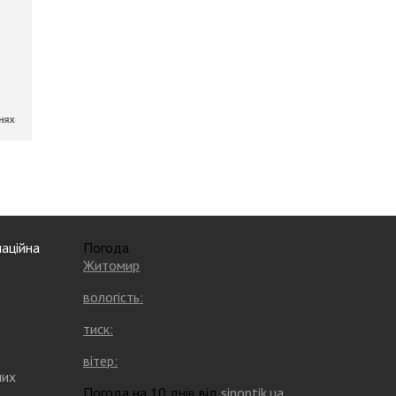
аційна
Погода
Житомир
вологість:
тиск:
вітер:
них
Погода на 10 днів від
sinoptik.ua