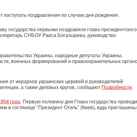
 поступать поздравления по случаю дня рождения.
аву государства первыми поздравили глава президентского
, секретарь СНБОУ Раиса Богатырева, руководство
равительства Украины, народные депутаты Украины,
асти, военных формирований и правоохранительных органо
ения от иерархов украинских церквей и руководителей
игенции, а также деловых кругов, сообщают
Подробности
.
954 года
. Первую половину дня Глава государства проводи
ем в гостинице "Президент Отель" (Киев), куда приглашены