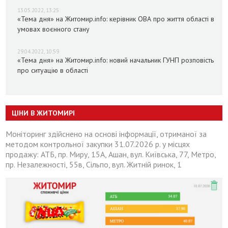
13.05.2022, 13:25
«Тема дня» на Житомир.info: керівник ОВА про життя області в
умовах воєнного стану
29.04.2022, 10:59
«Тема дня» на Житомир.info: новий начальник ГУНП розповість
про ситуацію в області
ЦІНИ В ЖИТОМИРІ
Моніторинг здійснено на основі інформації, отриманої за
методом контрольної закупки 31.07.2026 р. у місцях
продажу: АТБ, пр. Миру, 15А, Ашан, вул. Київська, 77, Метро,
пр. Незалежності, 55в, Сільпо, вул. Житній ринок, 1