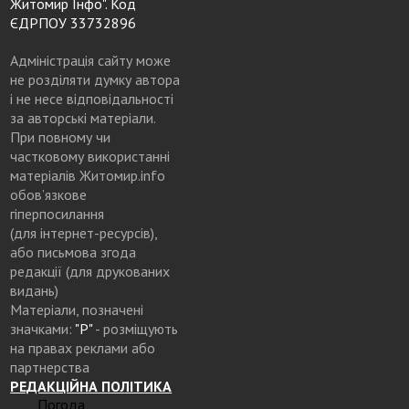
Житомир Інфо". Код
ЄДРПОУ 33732896
Адміністрація сайту може
не розділяти думку автора
і не несе відповідальності
за авторські матеріали.
При повному чи
частковому використанні
матеріалів Житомир.info
обов’язкове
гіперпосилання
(для інтернет-ресурсів),
або письмова згода
редакції (для друкованих
видань)
Матеріали, позначені
значками:
"Р"
- розміщують
на правах реклами або
партнерства
РЕДАКЦІЙНА ПОЛІТИКА
Погода