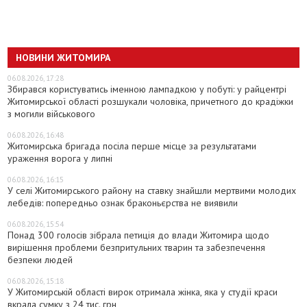
НОВИНИ ЖИТОМИРА
06.08.2026, 17:28
Збирався користуватись іменною лампадкою у побуті: у райцентрі
Житомирської області розшукали чоловіка, причетного до крадіжки
з могили військового
06.08.2026, 16:48
Житомирська бригада посіла перше місце за результатами
ураження ворога у липні
06.08.2026, 16:15
У селі Житомирського району на ставку знайшли мертвими молодих
лебедів: попередньо ознак браконьєрства не виявили
06.08.2026, 15:54
Понад 300 голосів зібрала петиція до влади Житомира щодо
вирішення проблеми безпритульних тварин та забезпечення
безпеки людей
06.08.2026, 15:18
У Житомирській області вирок отримала жінка, яка у студії краси
вкрала сумку з 24 тис. грн