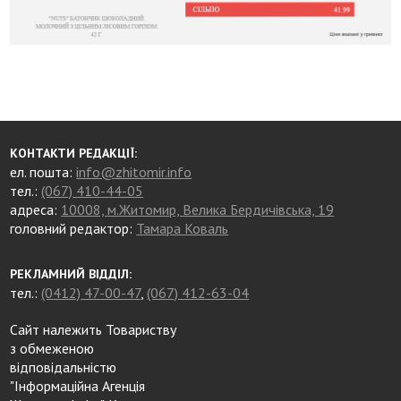
КОНТАКТИ РЕДАКЦІЇ:
ел. пошта:
info@zhitomir.info
тел.:
(067) 410-44-05
адреса:
10008, м.Житомир, Велика Бердичівська, 19
головний редактор:
Тамара Коваль
РЕКЛАМНИЙ ВІДДІЛ:
тел.:
(0412) 47-00-47
,
(067) 412-63-04
Сайт належить Товариству
з обмеженою
відповідальністю
"Інформаційна Агенція