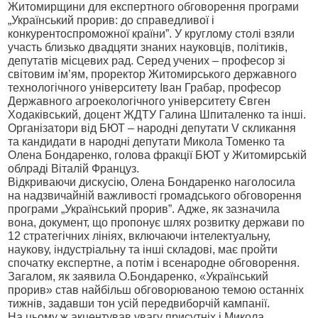
Житомирщини для експертного обговорення програми
„Український прорив: до справедливої і
конкурентоспроможної країни”. У круглому столі взяли
участь близько двадцяти знаних науковців, політиків,
депутатів місцевих рад. Серед учених – професор зі
світовим ім’ям, проректор Житомирського державного
технологічного університету Іван Грабар, професор
Державного агроекологічного університету Євген
Ходаківський, доцент ЖДТУ Галина Шпиталенко та інші.
Організатори від БЮТ – народні депутати V скликання
та кандидати в народні депутати Микола Томенко та
Олена Бондаренко, голова фракції БЮТ у Житомирській
облраді Віталій Француз.
Відкриваючи дискусію, Олена Бондаренко наголосила
на надзвичайній важливості громадського обговорення
програми „Український прорив”. Адже, як зазначила
вона, документ, що пропонує шлях розвитку держави по
12 стратегічних лініях, включаючи інтелектуальну,
наукову, індустріальну та інші складові, має пройти
спочатку експертне, а потім і всенародне обговорення.
Загалом, як заявила О.Бондаренко, «Український
прорив» став найбільш обговорюваною темою останніх
тижнів, задавши тон усій передвиборчій кампанії.
На цьому ж акцентував увагу присутніх і Микола