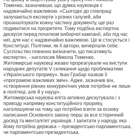
Томенко, зазначивши, що думка науковців є
надзвичайно важливою. «Сьогодні до співпраці
залучаються експерти з різних галузей, аби
проаналізувати кожну частину документу, ще раз
подивитися на пріоритети. Тому подібна експертна
дискусія перед початком виборчої кампанії, або під час
неї, для нас є надзвичайно важливою. Це ж стосується і
Конституції. Політики, як її автори, вичерпали себе.
Суспільство повинно визначити, що писатимуть
експерти», - наголосив Микола Томенко.
Житомирські науковці жваво прореагували на виступи
народних депутатів V скликання щодо проблематики
«Українського прориву». Іван Грабар назвав її
«програмою важливих змін». Адже, зазначив він,
«створення рівних конкурентних умов потрібне не лише
в політиці, але й у науці».
Житомирська наукова еліта активно дискутувала і з
приводу напрямку конституційного прориву,
наголошуючи на тому, що потрібно взяти за основу
написання Основного закону перш за все історичний
досвід та менталітет українців. І запитати у народу, яка
йому потрібна держава – президентсько-парламентська,
чи парламентсько-президентська.