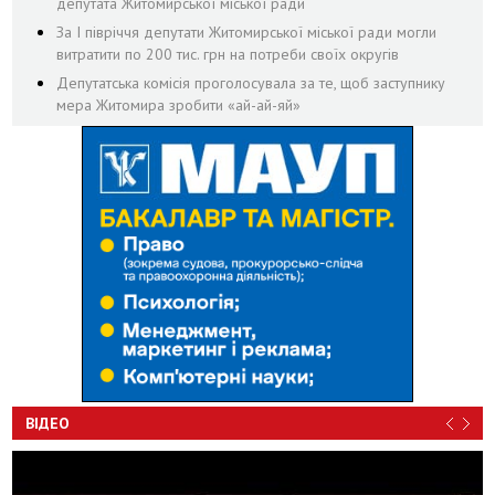
депутата Житомирської міської ради
За І півріччя депутати Житомирської міської ради могли
витратити по 200 тис. грн на потреби своїх округів
Депутатська комісія проголосувала за те, щоб заступнику
мера Житомира зробити «ай-ай-яй»
ВІДЕО