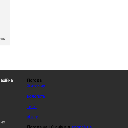
аційна
Погода
Житомир
вологість:
тиск:
вітер:
них
Погода на 10 днів від
sinoptik.ua