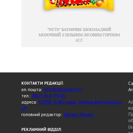
Са
КОНТАКТИ РЕДАКЦІЇ:
ел. пошта:
info@zhitomir.info
Аг
тел.:
(067) 410-44-05
Ад
адреса:
10008, м.Житомир, Велика Бердичівська,
ві
19
Пр
головний редактор:
Тамара Коваль
об
(д
РЕКЛАМНИЙ ВІДДІЛ:
ви