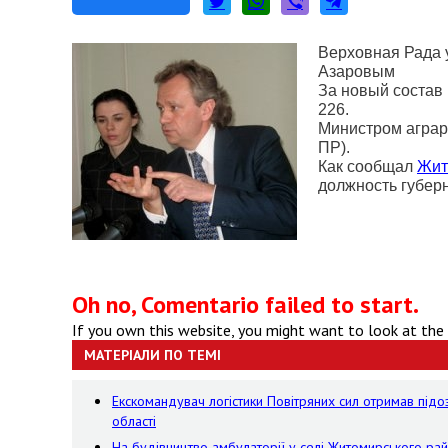
Верховная Рада 
Азаровым
За новый состав
226.
Министром аграр
ПР).
Как сообщал
Жит
должность губер
Oh no, Comentario failed to start.
If you own this website, you might want to look at the
МАТЕРІАЛИ ПО ТЕМІ
Екскомандувач логістики Повітряних сил отримав підо
області
На будівництво амбулаторії у селі Житомирського рай