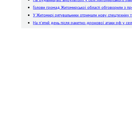
Голови громад Житомирської області обговорили з пр
У Житомирі рятувальники отримали нову спецтехніку т
На пʼятий день після ракетно-дронової атаки рф у се