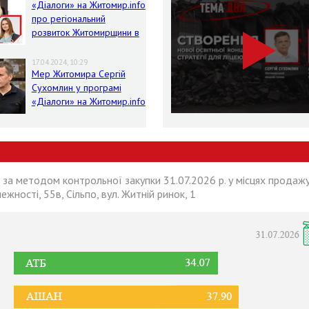
«Діалоги» на Житомир.info
про регіональний
розвиток Житомирщини в
умовах воєнного стану
17.04.2024, 10:29
Мер Житомира Сергій
Сухомлин у програмі
«Діалоги» на Житомир.info
 за методом контрольної закупки 31.07.2026 р. у місцях продажу
лежності, 55в, Сільпо, вул. Житній ринок, 1