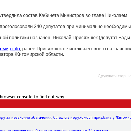
утвердила состав Кабинета Министров во главе Николаем
 проголосовали 240 депутатов при минимально необходимы
ной политики назначен
Николай Присяжнюк (депутат Рады
омир.info
, ранее Присяжнюк не исключал своего назначени
натора Житомирской области.
Друкувати сторінк
 browser console to find out why.
зру за незаконне збагачення, більшість нерухомості придбана у Житомир
ону оголосили новий тендер, вартість зросла до 21 млн грн