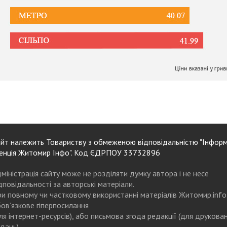
йт належить Товариству з обмеженою відповідальністю "Інформ
енція Житомир Інфо". Код ЄДРПОУ 33732896
міністрація сайту може не розділяти думку автора і не несе
дповідальності за авторські матеріали.
и повному чи частковому використанні матеріалів Житомир.info
ов’язкове гіперпосилання
ля інтернет-ресурсів), або письмова згода редакції (для друкова
дань)