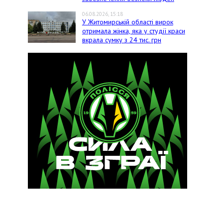
06.08.2026, 15:18
У Житомирській області вирок
отримала жінка, яка у студії краси
вкрала сумку з 24 тис. грн