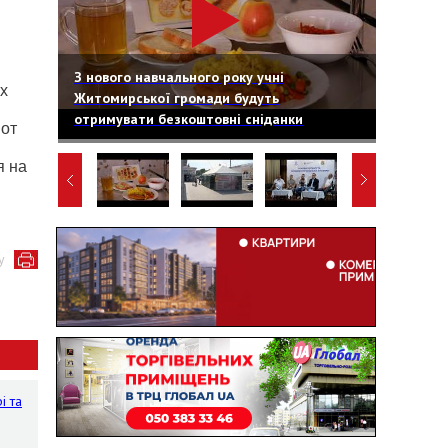
З нового навчального року учні
х
Житомирської громади будуть
отримувати безкоштовні сніданки
 от
я на
у
і та