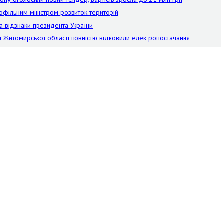
офільним міністром розвиток територій
а відзнаки президента України
лі Житомирської області повністю відновили електропостачання