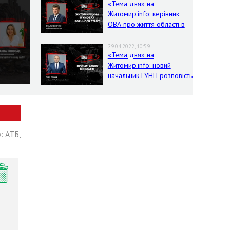
«Тема дня» на
Житомир.info: керівник
ОВА про життя області в
умовах воєнного стану
29.04.2022, 10:59
«Тема дня» на
Житомир.info: новий
начальник ГУНП розповість
про ситуацію в області
: АТБ,