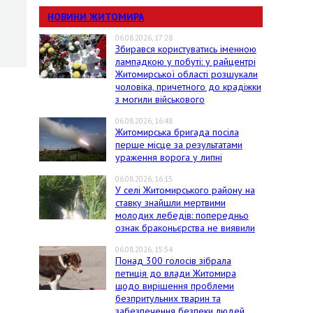
НОВИНИ ЖИТОМИРА
06.08.2026, 17:28
Збирався користуватись іменною
лампадкою у побуті: у райцентрі
Житомирської області розшукали
чоловіка, причетного до крадіжки
з могили військового
06.08.2026, 16:48
Житомирська бригада посіла
перше місце за результатами
ураження ворога у липні
06.08.2026, 16:15
У селі Житомирського району на
ставку знайшли мертвими
молодих лебедів: попередньо
ознак браконьєрства не виявили
06.08.2026, 15:54
Понад 300 голосів зібрала
петиція до влади Житомира
щодо вирішення проблеми
безпритульних тварин та
забезпечення безпеки людей