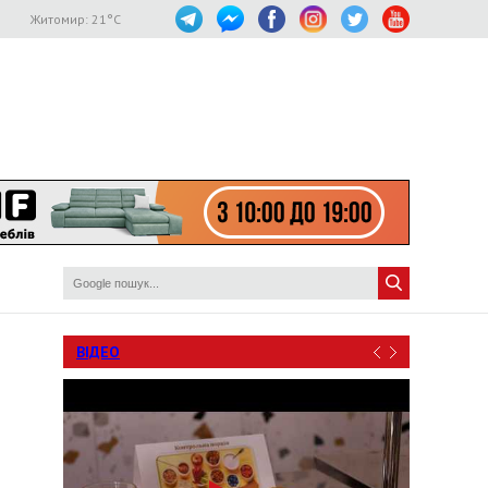
Житомир:
21
°C
ВІДЕО