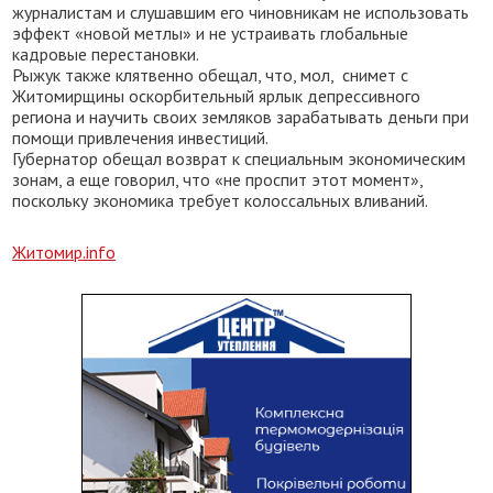
журналистам и слушавшим его чиновникам не использовать
эффект «новой метлы» и не устраивать глобальные
кадровые перестановки.
Рыжук также клятвенно обещал, что, мол, снимет с
Житомирщины оскорбительный ярлык депрессивного
региона и научить своих земляков зарабатывать деньги при
помощи привлечения инвестиций.
Губернатор обещал возврат к специальным экономическим
зонам, а еще говорил, что «не проспит этот момент»,
поскольку экономика требует колоссальных вливаний.
Житомир.info