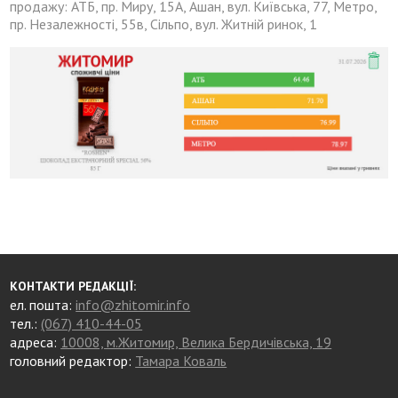
продажу: АТБ, пр. Миру, 15А, Ашан, вул. Київська, 77, Метро,
пр. Незалежності, 55в, Сільпо, вул. Житній ринок, 1
КОНТАКТИ РЕДАКЦІЇ:
ел. пошта:
info@zhitomir.info
тел.:
(067) 410-44-05
адреса:
10008, м.Житомир, Велика Бердичівська, 19
головний редактор:
Тамара Коваль