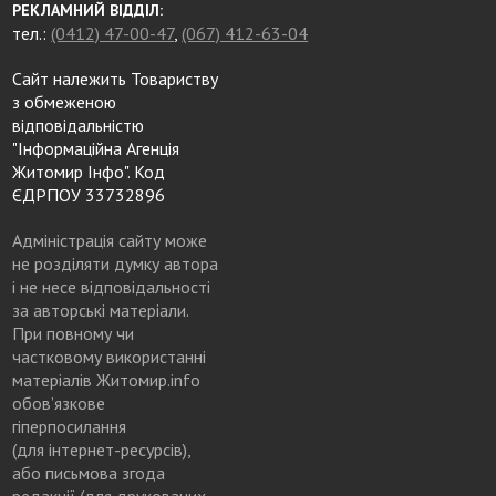
РЕКЛАМНИЙ ВІДДІЛ:
тел.:
(0412) 47-00-47
,
(067) 412-63-04
Сайт належить Товариству
з обмеженою
відповідальністю
"Інформаційна Агенція
Житомир Інфо". Код
ЄДРПОУ 33732896
Адміністрація сайту може
не розділяти думку автора
і не несе відповідальності
за авторські матеріали.
При повному чи
частковому використанні
матеріалів Житомир.info
обов’язкове
гіперпосилання
(для інтернет-ресурсів),
або письмова згода