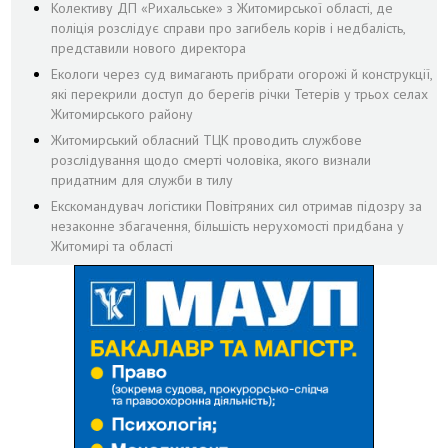
Колективу ДП «Рихальське» з Житомирської області, де
поліція розслідує справи про загибель корів і недбалість,
представили нового директора
Екологи через суд вимагають прибрати огорожі й конструкції,
які перекрили доступ до берегів річки Тетерів у трьох селах
Житомирського району
Житомирський обласний ТЦК проводить службове
розслідування щодо смерті чоловіка, якого визнали
придатним для служби в тилу
Екскомандувач логістики Повітряних сил отримав підозру за
незаконне збагачення, більшість нерухомості придбана у
Житомирі та області