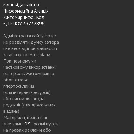
відповідальністю
"Інформаційна Агенція
Житомир Інфо". Код
ЄДРПОУ 33732896
Адміністрація сайту може
не розділяти думку автора
і не несе відповідальності
за авторські матеріали.
При повному чи
частковому використанні
матеріалів Житомир.info
обов’язкове
гіперпосилання
(для інтернет-ресурсів),
або письмова згода
редакції (для друкованих
видань)
Матеріали, позначені
значками:
"Р"
- розміщують
на правах реклами або