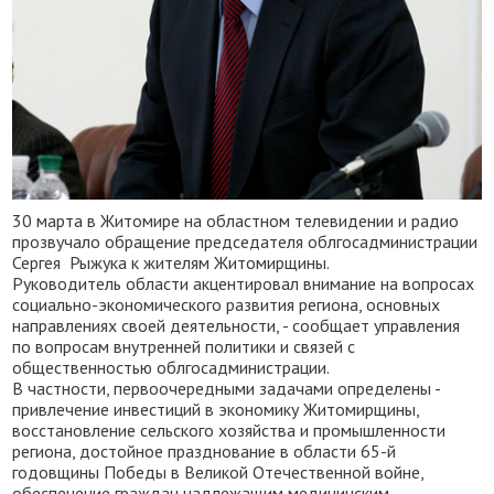
30 марта в Житомире на областном телевидении и радио
прозвучало обращение председателя облгосадминистрации
Сергея Рыжука к жителям Житомирщины.
Руководитель области акцентировал внимание на вопросах
социально-экономического развития региона, основных
направлениях своей деятельности, - сообщает управления
по вопросам внутренней политики и связей с
общественностью облгосадминистрации.
В частности, первоочередными задачами определены -
привлечение инвестиций в экономику Житомирщины,
восстановление сельского хозяйства и промышленности
региона, достойное празднование в области 65-й
годовщины Победы в Великой Отечественной войне,
обеспечение граждан надлежащим медицинским