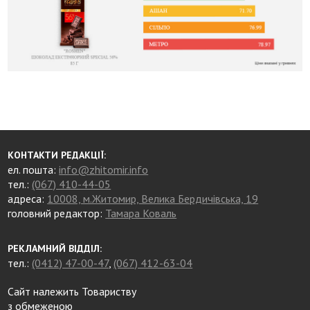
КОНТАКТИ РЕДАКЦІЇ:
ел. пошта:
info@zhitomir.info
тел.:
(067) 410-44-05
адреса:
10008, м.Житомир, Велика Бердичівська, 19
головний редактор:
Тамара Коваль
РЕКЛАМНИЙ ВІДДІЛ:
тел.:
(0412) 47-00-47
,
(067) 412-63-04
Сайт належить Товариству
з обмеженою