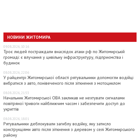
НОВИНИ ЖИТОМИРА
09.08.2026, 10:16
Троє людей постраждали внаслідок атаки рф по Житомирській
громаді: є влучання у цивільну інфраструктуру, підприємства і
будинок
08.08.2026, 22:06
У райцентрі Житомирської області рятувальники допомогли водійці
вибратися з авто, понівеченого після зіткнення з мотоциклом
08.08.2026, 21:53
Начальник Житомирської ОВА закликав не нехтувати сигналами
повітряної тривоги найближчим часом і забезпечити доступ до
укриттів
08.08.2026, 18:01
Рятувальники деблокували загиблу водійку, яку затисло
конструкціями авто після зіткнення з деревом у селі Житомирського
району