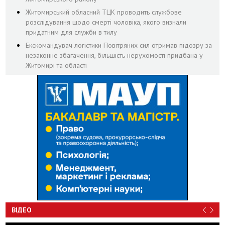
Житомирський обласний ТЦК проводить службове
розслідування щодо смерті чоловіка, якого визнали
придатним для служби в тилу
Екскомандувач логістики Повітряних сил отримав підозру за
незаконне збагачення, більшість нерухомості придбана у
Житомирі та області
ВІДЕО