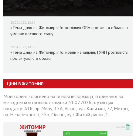
13.05.2022, 13:25
«Тема дня» на Житомир.info: керівник ОВА про життя області в
умовах воєнного стану
29.04.2022, 10:59
«Тема дня» на Житомир.info: новий начальник ГУНП розповість
про ситуацію в області
ЦІНИ В ЖИТОМИРІ
Моніторинг здійснено на основі інформації, отриманої за
методом контрольної закупки 31.07.2026 р. у місцях
продажу: АТБ, пр. Миру, 15А, Ашан, вул. Київська, 77, Метро,
пр. Незалежності, 55в, Сільпо, вул. Житній ринок, 1