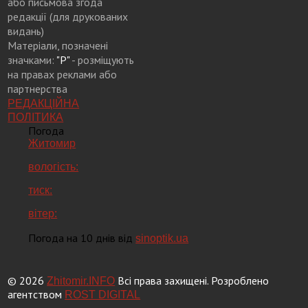
або письмова згода
редакції (для друкованих
видань)
Матеріали, позначені
значками:
"Р"
- розміщують
на правах реклами або
партнерства
РЕДАКЦІЙНА
ПОЛІТИКА
Погода
Житомир
вологість:
тиск:
вітер:
Погода на 10 днів від
sinoptik.ua
© 2026
Всі права захищені. Розроблено
Zhitomir.INFO
агентством
ROST DIGITAL