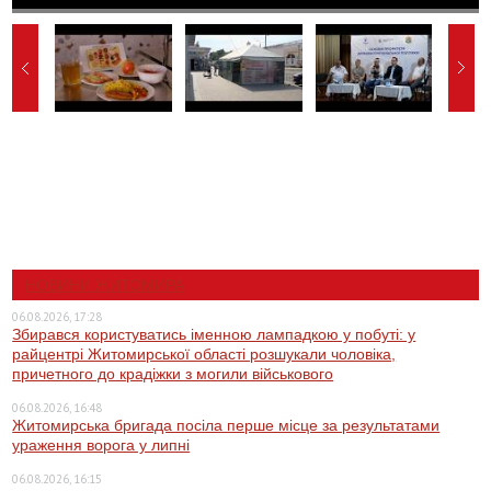
НОВИНИ ЖИТОМИРА
06.08.2026, 17:28
Збирався користуватись іменною лампадкою у побуті: у
райцентрі Житомирської області розшукали чоловіка,
причетного до крадіжки з могили військового
06.08.2026, 16:48
Житомирська бригада посіла перше місце за результатами
ураження ворога у липні
06.08.2026, 16:15