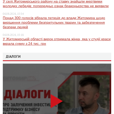
У селі Житомирського району на ставку знайшли мертвими
молодих лебедів: попередньо ознак браконьєрства не виявили
06.08.2026, 15:54
Понад 300 голосів зібрала петиція до влади Житомира щодо
вирішення проблеми безпритульних тварин та забезпечення
безпеки людей
06.08.2026, 15:18
У Житомирській області вирок отримала жінка, яка у студії краси
вкрала сумку з 24 тис. грн
ДІАЛОГИ