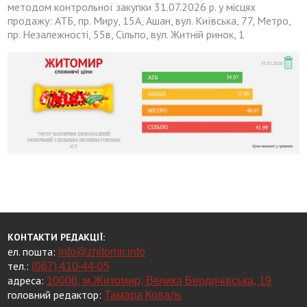
методом контрольної закупки 31.07.2026 р. у місцях
продажу: АТБ, пр. Миру, 15А, Ашан, вул. Київська, 77, Метро,
пр. Незалежності, 55в, Сільпо, вул. Житній ринок, 1
КОНТАКТИ РЕДАКЦІЇ:
ел. пошта:
info@zhitomir.info
тел.:
(067) 410-44-05
адреса:
10008, м.Житомир, Велика Бердичівська, 19
головний редактор:
Тамара Коваль