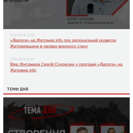
12.07.2024, 12:36
«Діалоги» на Житомир.info про регіональний розвиток
Житомирщини в умовах воєнного стану
17.04.2024, 10:29
Мер Житомира Сергій Сухомлин у програмі «Діалоги» на
Житомир.info
ТЕМИ ДНЯ