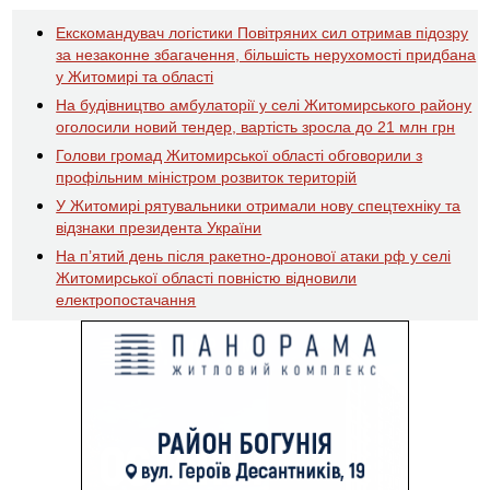
Екскомандувач логістики Повітряних сил отримав підозру
за незаконне збагачення, більшість нерухомості придбана
у Житомирі та області
На будівництво амбулаторії у селі Житомирського району
оголосили новий тендер, вартість зросла до 21 млн грн
Голови громад Житомирської області обговорили з
профільним міністром розвиток територій
У Житомирі рятувальники отримали нову спецтехніку та
відзнаки президента України
На пʼятий день після ракетно-дронової атаки рф у селі
Житомирської області повністю відновили
електропостачання