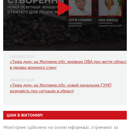
13.05.2022, 13:25
«Тема дня» на Житомир.info: керівник ОВА про життя області
в умовах воєнного стану
29.04.2022, 10:59
«Тема дня» на Житомир.info: новий начальник ГУНП
розповість про ситуацію в області
ЦІНИ В ЖИТОМИРІ
Моніторинг здійснено на основі інформації, отриманої за