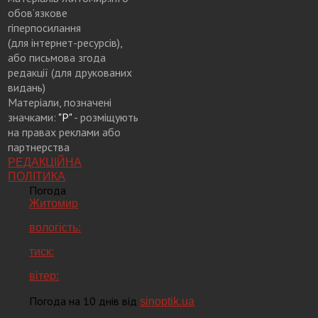
обов’язкове
гіперпосилання
(для інтернет-ресурсів),
або письмова згода
редакції (для друкованих
видань)
Матеріали, позначені
значками:
"Р"
- розміщують
на правах реклами або
партнерства
РЕДАКЦІЙНА
ПОЛІТИКА
Погода
Житомир
вологість:
тиск:
вітер:
Погода на 10 днів від
sinoptik.ua