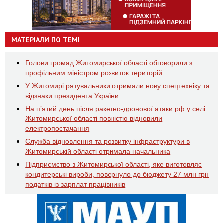
МАТЕРІАЛИ ПО ТЕМІ
Голови громад Житомирської області обговорили з
профільним міністром розвиток територій
У Житомирі рятувальники отримали нову спецтехніку та
відзнаки президента України
На пʼятий день після ракетно-дронової атаки рф у селі
Житомирської області повністю відновили
електропостачання
Служба відновлення та розвитку інфраструктури в
Житомирській області отримала начальника
Підприємство з Житомирської області, яке виготовляє
кондитерські вироби, повернуло до бюджету 27 млн грн
податків із зарплат працівників