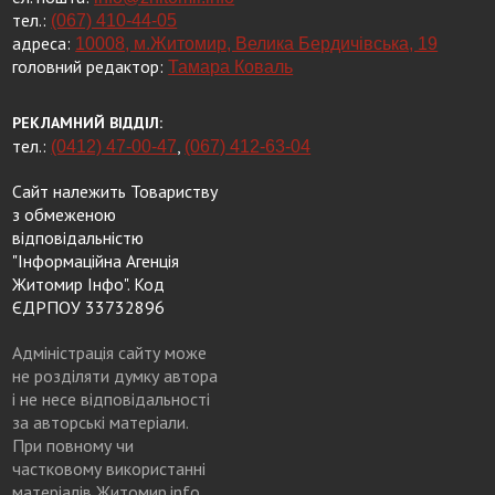
тел.:
(067) 410-44-05
адреса:
10008, м.Житомир, Велика Бердичівська, 19
головний редактор:
Тамара Коваль
РЕКЛАМНИЙ ВІДДІЛ:
тел.:
,
(0412) 47-00-47
(067) 412-63-04
Сайт належить Товариству
з обмеженою
відповідальністю
"Інформаційна Агенція
Житомир Інфо". Код
ЄДРПОУ 33732896
Адміністрація сайту може
не розділяти думку автора
і не несе відповідальності
за авторські матеріали.
При повному чи
частковому використанні
матеріалів Житомир.info