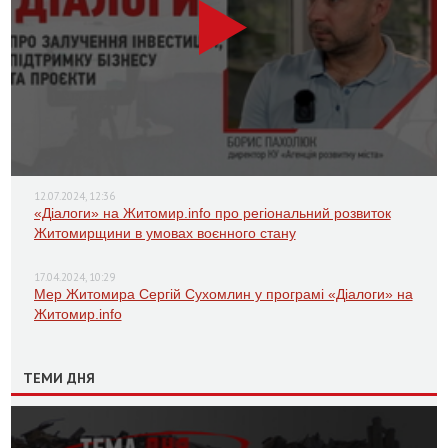
12.07.2024, 12:36
«Діалоги» на Житомир.info про регіональний розвиток
Житомирщини в умовах воєнного стану
17.04.2024, 10:29
Мер Житомира Сергій Сухомлин у програмі «Діалоги» на
Житомир.info
ТЕМИ ДНЯ