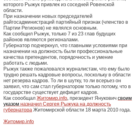
которого Рыжук привлек из соседней Ровенской
области.
При назначении новых председателей
райгосадминистраций партийный признак (членство в
Партии Регионов) не являлся основным.
Как сообщил Рыжук, только 7 из 23 глав будущих
районов являются регионалами.
Губернатор подчеркнул, что главными условиями при
назначении на должность были профессиональные
качества претендентов, порядочность и умение
работать с людьми.
Рыжук также пожаловался журналистам, что ему было
трудно решать кадровые вопросы, поскольку в области
нет резерва кадров. То ли в шутку, то ли всерьез он
заявил, что сам стал губернатором только потому, что в
государстве существует дефицит кадров.
Как соообщал
Житомир.
info
,
президент Янукович
своим
указом
назначил Сергея Рыжука на должность
губернатора
Житомирской области 18 марта 2010 года.
Житомир.
info