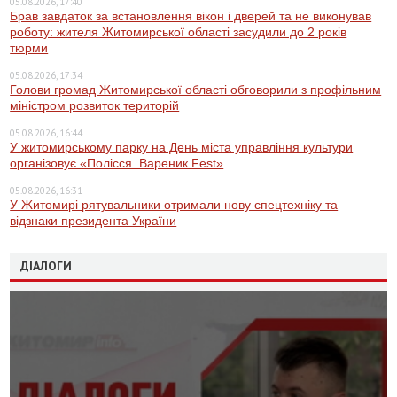
05.08.2026, 17:40
Брав завдаток за встановлення вікон і дверей та не виконував
роботу: жителя Житомирської області засудили до 2 років
тюрми
05.08.2026, 17:34
Голови громад Житомирської області обговорили з профільним
міністром розвиток територій
05.08.2026, 16:44
У житомирському парку на День міста управління культури
організовує «Полісся. Вареник Fest»
05.08.2026, 16:31
У Житомирі рятувальники отримали нову спецтехніку та
відзнаки президента України
ДІАЛОГИ