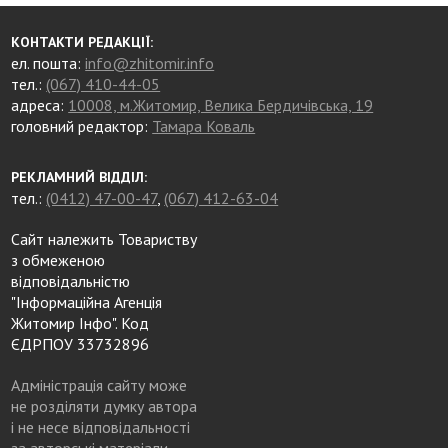
КОНТАКТИ РЕДАКЦІЇ:
ел. пошта:
info@zhitomir.info
тел.:
(067) 410-44-05
адреса:
10008, м.Житомир, Велика Бердичівська, 19
головний редактор:
Тамара Коваль
РЕКЛАМНИЙ ВІДДІЛ:
тел.:
(0412) 47-00-47
,
(067) 412-63-04
Сайт належить Товариству
з обмеженою
відповідальністю
"Інформаційна Агенція
Житомир Інфо". Код
ЄДРПОУ 33732896
Адміністрація сайту може
не розділяти думку автора
і не несе відповідальності
за авторські матеріали.