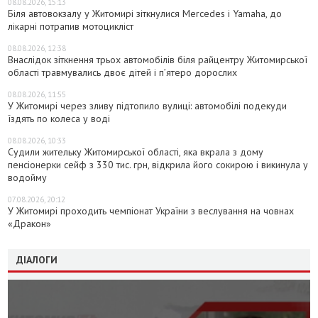
08.08.2026, 15:13
Біля автовокзалу у Житомирі зіткнулися Mercedes і Yamaha, до
лікарні потрапив мотоцикліст
08.08.2026, 12:38
Внаслідок зіткнення трьох автомобілів біля райцентру Житомирської
області травмувались двоє дітей і пʼятеро дорослих
08.08.2026, 11:55
У Житомирі через зливу підтопило вулиці: автомобілі подекуди
їздять по колеса у воді
08.08.2026, 10:33
Судили жительку Житомирської області, яка вкрала з дому
пенсіонерки сейф з 330 тис. грн, відкрила його сокирою і викинула у
водойму
07.08.2026, 20:12
У Житомирі проходить чемпіонат України з веслування на човнах
«Дракон»
ДІАЛОГИ