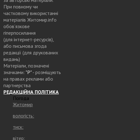
При повному чи
частковому використанні
матеріалів Житомир.info
обов’язкове
гіперпосилання
(для інтернет-ресурсів),
або письмова згода
редакції (для друкованих
видань)
Матеріали, позначені
значками:
"Р"
- розміщують
на правах реклами або
партнерства
РЕДАКЦІЙНА ПОЛІТИКА
Погода
Житомир
вологість:
тиск:
вітер: