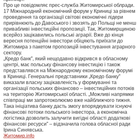
Про це повідомляє прес-служба Житомирської облради.
17 Міжнародний економічний форум у Криниці за рівнем
проведення та організації світові економічні лідери
прирівнюють до Давоського і звозять до Польщі не менш
привабливі інвестиційні пропозиції. Так, Житомирщиною
всерйоз зацікавились польські аграрії. Вже до кінця
вересня потенційні інвестори обіцяють приїхати до
Житомира з пакетом пропозицій інвестування аграрного
сектору.
„Кредо банк”, який нещодавно відкрився в обласному
центрі, має польську фінансову інвестицію і також
представлявся на Міжнародному економічному форумі
в Криниці. Генеральні представники „Кредо банку”
виказали власну зацікавленість у формуванні та
організації польських фінансово – інвестиційних потоків
на територію Житомирської області. „Можливі напрямки
співпраці ми запротоколюємо вже найближчого тижня.
Така ініціатива банку дасть змогу впорядкувати існуючі
фінансові потоки польського інвестора, а економічна
логістика дозволить залучити вигідні області додаткові
фінансові ресурси” – відзначила голова обласної ради
Ірина Синявська.
Житомир.info