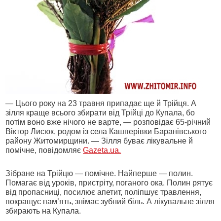
— Цього року на 23 травня припадає ще й Трійця. А
зілля краще всього збирати від Трійці до Купала, бо
потім воно вже нічого не варте, — розповідає 65-річний
Віктор Лисюк, родом із села Кашперівки Баранівського
району Житомирщини. — Зілля буває лікувальне й
помічне, повідомляє
Gazeta.ua.
Зібране на Трійцю — помічне. Найперше — полин.
Помагає від уроків, пристріту, поганого ока. Полин рятує
від пропасниці, посилює апетит, поліпшує травлення,
покращує пам’ять, знімає зубний біль. А лікувальне зілля
збирають на Купала.