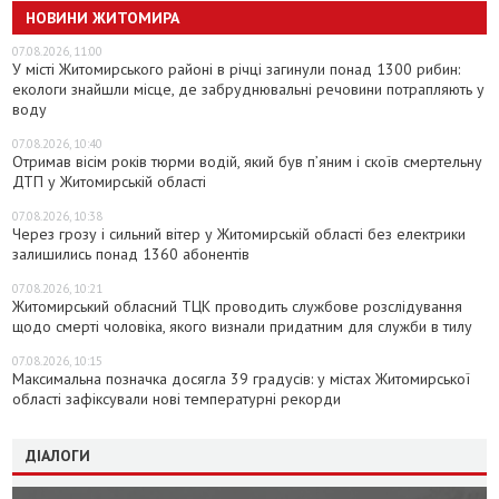
НОВИНИ ЖИТОМИРА
07.08.2026, 11:00
У місті Житомирського районі в річці загинули понад 1300 рибин:
екологи знайшли місце, де забруднювальні речовини потрапляють у
воду
07.08.2026, 10:40
Отримав вісім років тюрми водій, який був п’яним і скоїв смертельну
ДТП у Житомирській області
07.08.2026, 10:38
Через грозу і сильний вітер у Житомирській області без електрики
залишились понад 1360 абонентів
07.08.2026, 10:21
Житомирський обласний ТЦК проводить службове розслідування
щодо смерті чоловіка, якого визнали придатним для служби в тилу
07.08.2026, 10:15
Максимальна позначка досягла 39 градусів: у містах Житомирської
області зафіксували нові температурні рекорди
ДІАЛОГИ