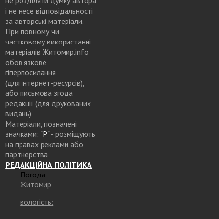
не розділяти думку автора
і не несе відповідальності
за авторські матеріали.
При повному чи
частковому використанні
матеріалів Житомир.info
обов’язкове
гіперпосилання
(для інтернет-ресурсів),
або письмова згода
редакції (для друкованих
видань)
Матеріали, позначені
значками:
"Р"
- розміщують
на правах реклами або
партнерства
РЕДАКЦІЙНА ПОЛІТИКА
Погода
Житомир
вологість: