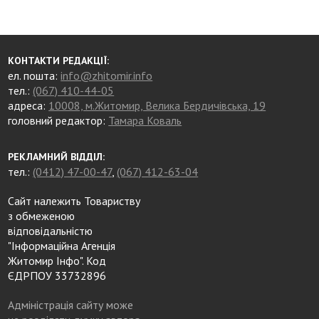
КОНТАКТИ РЕДАКЦІЇ:
ел. пошта:
info@zhitomir.info
тел.:
(067) 410-44-05
адреса:
10008, м.Житомир, Велика Бердичівська, 19
головний редактор:
Тамара Коваль
РЕКЛАМНИЙ ВІДДІЛ:
тел.:
(0412) 47-00-47
,
(067) 412-63-04
Сайт належить Товариству
з обмеженою
відповідальністю
"Інформаційна Агенція
Житомир Інфо". Код
ЄДРПОУ 33732896
Адміністрація сайту може