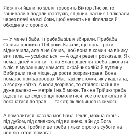
Як жінки йшли по зілля, говорить Віктор Лисюк, то
зашивали в подоли фартухів, спідниці часник. І плювали
через плечі на всі боки, щоб нечисть не чіплялася й
обходила стороною.
— У мене і баба, і прабаба зілля збирали. Прабаба
Сенька прожила 104 роки. Казали, що вона трохи
відьмачила, але я не бачив, щоб вона в комин на вінику
вилітала, — усміхається. — А один рецепт розказала. Як
немає дітей у жінки, то на Благовіщення треба закопати
в лісі в мурашнику намисто, окрайчик хліба й вуглину.
Вибирали таке місце, де росте розрив-трава. Вона
помагає при заговорах. Має такі листочки, як у каштана,
а зверху квітка. А коли дозріває, то стріляє насінням
дуже далеко — метрів і на 5 може. Так на Трійцю треба
вдосвіта, до схід сонця помолитися, усе оте викопати й
покачатися по траві — так от, як любишся із кимось.
А помолитися, казала моя баба Текля, можна скрізь —
під дубом, під сливкою, під вишнею, аби до Бога
відкрився. І робити це треба тільки строго з суботи на
неділю, отоді помагає.