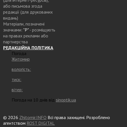
або письмова згода
редакції (для друкованих
видань)
Матеріали, позначені
значками:
"Р"
- розміщують
на правах реклами або
партнерства
РЕДАКЦІЙНА ПОЛІТИКА
Погода
Житомир
вологість:
тиск:
вітер:
Погода на 10 днів від
sinoptik.ua
© 2026
Zhitomir.INFO
Всі права захищені. Розроблено
агентством
ROST DIGITAL