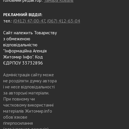
РЕКЛАМНИЙ ВІДДІЛ:
тел.:
(0412) 47-00-47
,
(067) 412-63-04
Сайт належить Товариству
з обмеженою
відповідальністю
"Інформаційна Агенція
Житомир Інфо". Код
ЄДРПОУ 33732896
Адміністрація сайту може
не розділяти думку автора
і не несе відповідальності
за авторські матеріали.
При повному чи
частковому використанні
матеріалів Житомир.info
обов’язкове
гіперпосилання
(для інтернет-ресурсів),