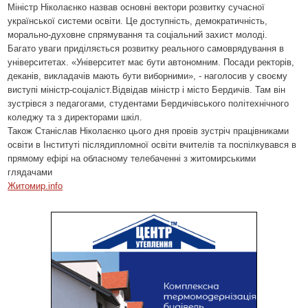
Міністр Ніколаєнко назвав основні вектори розвитку сучасної
української системи освіти. Це доступність, демократичність,
морально-духовне спрямування та соціальний захист молоді.
Багато уваги приділяється розвитку реального самоврядування в
університетах. «Університет має бути автономним. Посади ректорів,
деканів, викладачів мають бути виборними», - наголосив у своєму
виступі міністр-соціаліст.Відвідав міністр і місто Бердичів. Там він
зустрівся з педагогами, студентами Бердичівського політехнічного
коледжу та з директорами шкіл.
Також
Станіслав
Ніколаєнко
цього
дня
провів
зустріч
працівниками
освіти
в
Інституті
післядипломної
освіти
вчителів
та
поспілкувався
в
прямому
ефірі
на
обласному
телебаченні
з
житомирськими
глядачами
Житомир.info