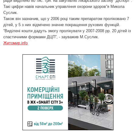
ради виділено 80 тис. грн. на закупівлю лікарського засобу “Діспорт”.
Такі цифри навів начальник управління охорони здоров”я Микола
Суслик.
Також він зазначив, що у 2006 році таким препаратом проліковано 7
дітей, у 5 з них відмічено значне покращення рухових функцій.
“Виділені кошти дадуть змогу пролікувати у 2007-2008 рр. 20 дітей із
спастичними формами ДЦП”, - зауважив М.Суслик.
Житомир.info