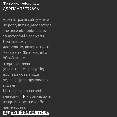
Житомир Інфо". Код
ЄДРПОУ 33732896
Адміністрація сайту може
не розділяти думку автора
і не несе відповідальності
за авторські матеріали.
При повному чи
частковому використанні
матеріалів Житомир.info
обов’язкове
гіперпосилання
(для інтернет-ресурсів),
або письмова згода
редакції (для друкованих
видань)
Матеріали, позначені
значками:
"Р"
- розміщують
на правах реклами або
партнерства
РЕДАКЦІЙНА ПОЛІТИКА