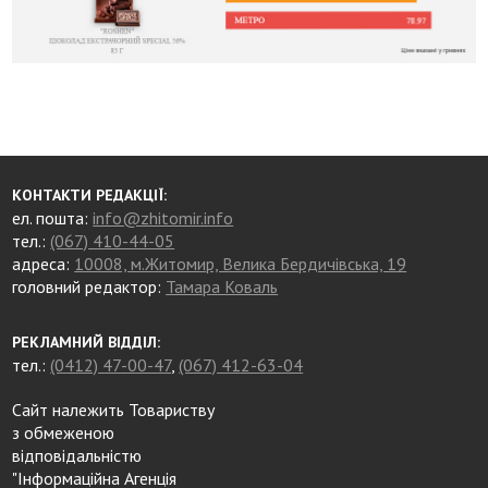
КОНТАКТИ РЕДАКЦІЇ:
ел. пошта:
info@zhitomir.info
тел.:
(067) 410-44-05
адреса:
10008, м.Житомир, Велика Бердичівська, 19
головний редактор:
Тамара Коваль
РЕКЛАМНИЙ ВІДДІЛ:
тел.:
(0412) 47-00-47
,
(067) 412-63-04
Сайт належить Товариству
з обмеженою
відповідальністю
"Інформаційна Агенція