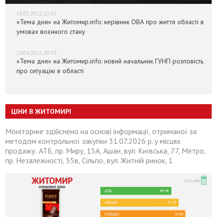
13.05.2022, 13:25
«Тема дня» на Житомир.info: керівник ОВА про життя області в
умовах воєнного стану
29.04.2022, 10:59
«Тема дня» на Житомир.info: новий начальник ГУНП розповість
про ситуацію в області
ЦІНИ В ЖИТОМИРІ
Моніторинг здійснено на основі інформації, отриманої за
методом контрольної закупки 31.07.2026 р. у місцях
продажу: АТБ, пр. Миру, 15А, Ашан, вул. Київська, 77, Метро,
пр. Незалежності, 55в, Сільпо, вул. Житній ринок, 1