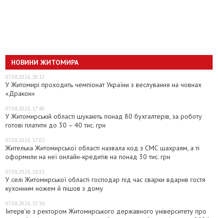
НОВИНИ ЖИТОМИРА
07.08.2026, 20:12
У Житомирі проходить чемпіонат України з веслування на човнах
«Дракон»
07.08.2026, 17:40
У Житомирській області шукають понад 80 бухгалтерів, за роботу
готові платити до 30 – 40 тис. грн
07.08.2026, 17:02
Жителька Житомирської області назвала код з СМС шахраям, а ті
оформили на неї онлайн-кредитів на понад 30 тис. грн
07.08.2026, 16:31
У селі Житомирської області господар під час сварки вдарив гостя
кухонним ножем й пішов з дому
07.08.2026, 15:36
Інтерв’ю з ректором Житомирського державного університету про