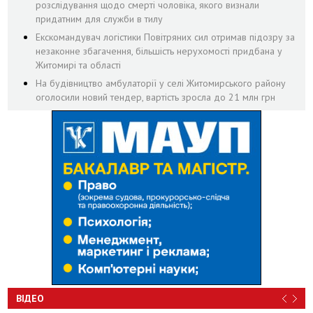
розслідування щодо смерті чоловіка, якого визнали
придатним для служби в тилу
Екскомандувач логістики Повітряних сил отримав підозру за
незаконне збагачення, більшість нерухомості придбана у
Житомирі та області
На будівництво амбулаторії у селі Житомирського району
оголосили новий тендер, вартість зросла до 21 млн грн
ВІДЕО