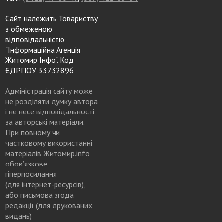
Сайт належить Товариству
з обмеженою
відповідальністю
"Інформаційна Агенція
Житомир Інфо". Код
ЄДРПОУ 33732896
Адміністрація сайту може
не розділяти думку автора
і не несе відповідальності
за авторські матеріали.
При повному чи
частковому використанні
матеріалів Житомир.info
обов’язкове
гіперпосилання
(для інтернет-ресурсів),
або письмова згода
редакції (для друкованих
видань)