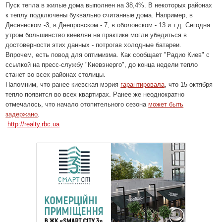
Пуск тепла в жилые дома выполнен на 38,4%. В некоторых районах
к теплу подключены буквально считанные дома. Например, в
Деснянском -3, в Днепровском - 7, в оболонском - 13 и т.д. Сегодня
утром большинство киевлян на практике могли убедиться в
достоверности этих данных - потрогав холодные батареи.
Впрочем, есть повод для оптимизма. Как сообщает "Радио Киев" с
ссылкой на пресс-службу "Киевэнерго", до конца недели тепло
станет во всех районах столицы.
Напомним, что ранее киевская мэрия
гарантировала
, что 15 октября
тепло появится во всех квартирах. Ранее же неоднократно
отмечалось, что начало отопительного сезона
может быть
задержано
.
http://realty.rbc.ua