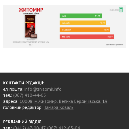
КОНТАКТИ РЕДАКЦІЇ:
ел. пошта:
info@zhitomir.info
тел.:
(067) 410-44-05
адреса:
10008, м.Житомир, Велика Бердичівська, 19
головний редактор:
Тамара Коваль
РЕКЛАМНИЙ ВІДДІЛ:
тел.:
(0412) 47-00-47
,
(067) 412-63-04