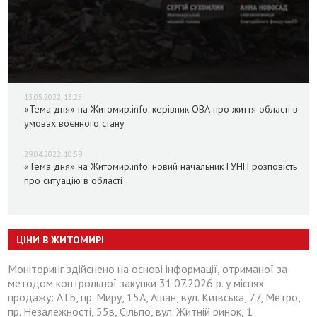
13.05.2022, 13:25
«Тема дня» на Житомир.info: керівник ОВА про життя області в
умовах воєнного стану
29.04.2022, 10:59
«Тема дня» на Житомир.info: новий начальник ГУНП розповість
про ситуацію в області
ЦІНИ В ЖИТОМИРІ
Моніторинг здійснено на основі інформації, отриманої за
методом контрольної закупки 31.07.2026 р. у місцях
продажу: АТБ, пр. Миру, 15А, Ашан, вул. Київська, 77, Метро,
пр. Незалежності, 55в, Сільпо, вул. Житній ринок, 1