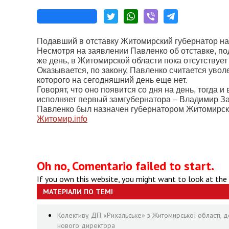
Подавший в отставку Житомирский губернатор на
Несмотря на заявлении Павленко об отставке, п
же день, в Житомирской области пока отсутствуе
Оказывается, по закону, Павленко считается ув
которого на сегодняшний день еще нет.
Говорят, что оно появится со дня на день, тогда 
исполняет первый замгубернатора – Владимир З
Павленко был назначен губернатором Житомирско
Житомир.info
Oh no, Comentario failed to start.
If you own this website, you might want to look at the
МАТЕРІАЛИ ПО ТЕМІ
Колективу ДП «Рихальське» з Житомирської області, де
нового директора