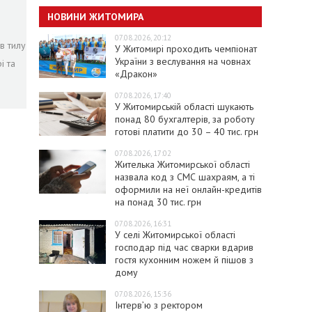
НОВИНИ ЖИТОМИРА
07.08.2026, 20:12
в тилу
У Житомирі проходить чемпіонат
України з веслування на човнах
і та
«Дракон»
07.08.2026, 17:40
У Житомирській області шукають
понад 80 бухгалтерів, за роботу
готові платити до 30 – 40 тис. грн
07.08.2026, 17:02
Жителька Житомирської області
назвала код з СМС шахраям, а ті
оформили на неї онлайн-кредитів
на понад 30 тис. грн
07.08.2026, 16:31
У селі Житомирської області
господар під час сварки вдарив
гостя кухонним ножем й пішов з
дому
07.08.2026, 15:36
Інтерв’ю з ректором