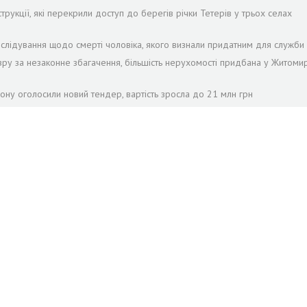
рукції, які перекрили доступ до берегів річки Тетерів у трьох селах
лідування щодо смерті чоловіка, якого визнали придатним для служби 
зру за незаконне збагачення, більшість нерухомості придбана у Житомир
ону оголосили новий тендер, вартість зросла до 21 млн грн