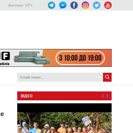
Житомир:
19
°C
ВІДЕО
ре