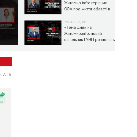
Житомир.info: керівник
ОВА про життя області в
умовах воєнного стану
29.04.2022, 10:59
«Тема дня» на
Житомир.info: новий
начальник ГУНП розповість
про ситуацію в області
: АТБ,