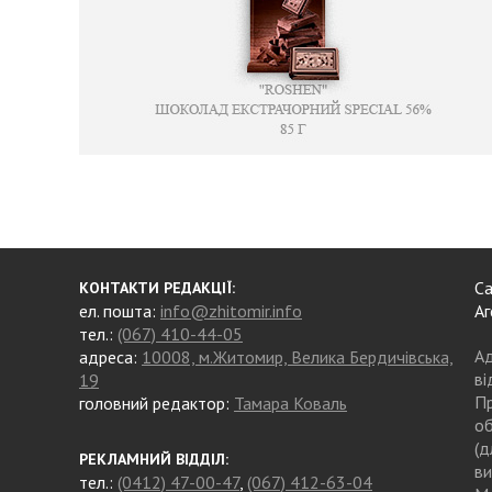
Са
КОНТАКТИ РЕДАКЦІЇ:
ел. пошта:
info@zhitomir.info
Аг
тел.:
(067) 410-44-05
Ад
адреса:
10008, м.Житомир, Велика Бердичівська,
ві
19
Пр
головний редактор:
Тамара Коваль
об
(д
РЕКЛАМНИЙ ВІДДІЛ:
ви
тел.:
(0412) 47-00-47
,
(067) 412-63-04