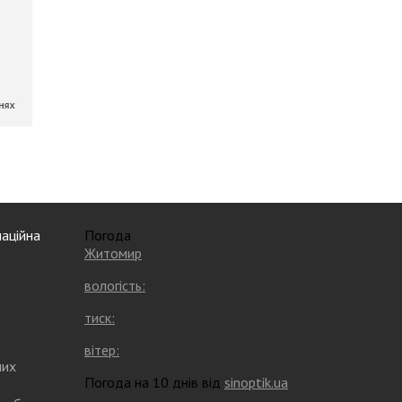
аційна
Погода
Житомир
вологість:
тиск:
вітер:
них
Погода на 10 днів від
sinoptik.ua