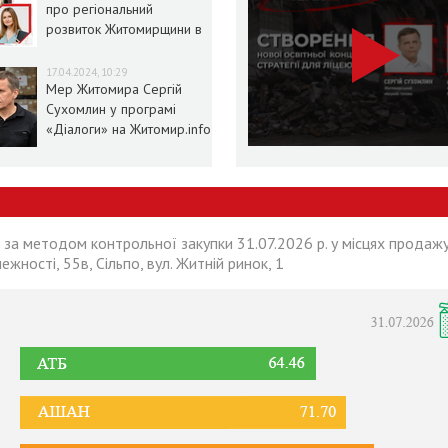
про регіональний
розвиток Житомирщини в
умовах воєнного стану
17.04.2024, 10:29
Мер Житомира Сергій
Сухомлин у програмі
«Діалоги» на Житомир.info
 за методом контрольної закупки 31.07.2026 р. у місцях продажу
лежності, 55в, Сільпо, вул. Житній ринок, 1