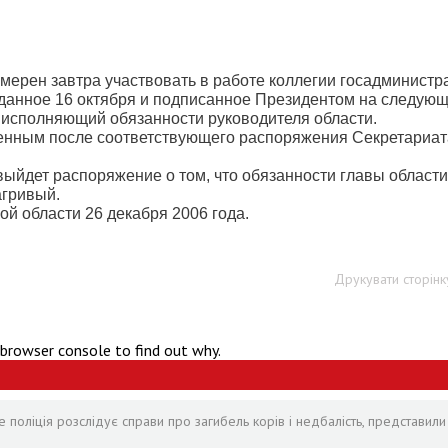
мерен завтра участвовать в работе коллегии госадминистр
оданное 16 октября и подписанное Президентом на следую
т исполняющий обязанности руководителя области.
оленным после соответствующего распоряжения Секретариат
и выйдет распоряжение о том, что обязанности главы области
агривый.
й области 26 декабря 2006 года.
Друкувати сторінк
 browser console to find out why.
 поліція розслідує справи про загибель корів і недбалість, представили