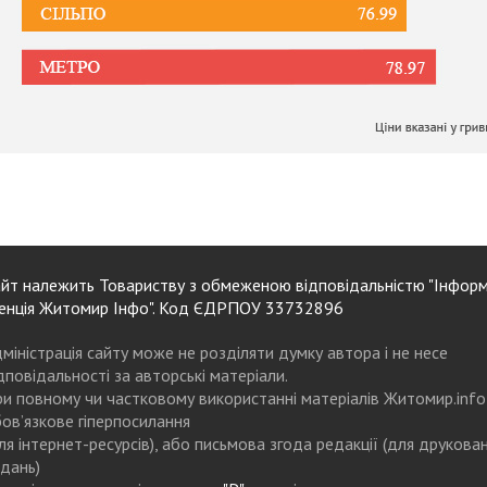
йт належить Товариству з обмеженою відповідальністю "Інформ
енція Житомир Інфо". Код ЄДРПОУ 33732896
міністрація сайту може не розділяти думку автора і не несе
дповідальності за авторські матеріали.
и повному чи частковому використанні матеріалів Житомир.info
ов’язкове гіперпосилання
ля інтернет-ресурсів), або письмова згода редакції (для друкова
дань)