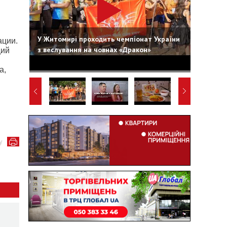
У Житомирі проходить чемпіонат України
ации.
з веслування на човнах «Дракон»
щий
а,
у