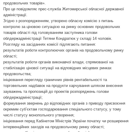
продовольчих товарів».
Про це повідомляє прес-служба Житомирської обласної державної
адміністрації.
Згідно з розпорядженням, утворено обласну комісію з питань
контролю за ціновою ситуацією на ринку основних продовольчих
товарів області під головуванням заступника голови
облдержадміністрації Тетяни Кондратюк у складі 14 чоловік.
Розгляду на засіданнях комісії підлягають питання:
результатів роботи контролюючих органів на продовольчому ринку
області;
результатів роботи органів виконавчої влади, спрямованої на
стабілізацію цінової ситуації на відповідних місцевих ринках
продовольства;
ініціювання перегляду граничних рівнів рентабельності та
торговельних надбавок на продукти харчування шляхом внесення
зауважень та пропозицій до проектів розпоряджень голови
облдержадміністрації;
формування звернень до відповідних органів з приводу присвоєння
окремим суб’єктам господарювання спеціального статусу, у тому
числі статусу монопольного утворення;
ініціювання перед Кабінетом Міністрів України початку чи розширення
інтервенційних заходів на продовольчому ринку області;