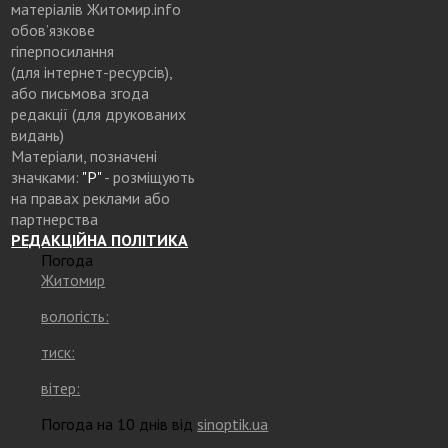
матеріалів Житомир.info
обов’язкове
гіперпосилання
(для інтернет-ресурсів),
або письмова згода
редакції (для друкованих
видань)
Матеріали, позначені
значками:
"Р"
- розміщують
на правах реклами або
партнерства
РЕДАКЦІЙНА ПОЛІТИКА
Погода
Житомир
вологість:
тиск:
вітер:
Погода на 10 днів від
sinoptik.ua