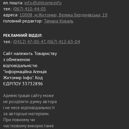
ел. пошта:
info@zhitomir.info
тел.:
(067) 410-44-05
адреса:
10008, м.Житомир, Велика Бердичівська, 19
головний редактор:
Тамара Коваль
РЕКЛАМНИЙ ВІДДІЛ:
тел.:
(0412) 47-00-47
,
(067) 412-63-04
Сайт належить Товариству
з обмеженою
відповідальністю
"Інформаційна Агенція
Житомир Інфо". Код
ЄДРПОУ 33732896
Адміністрація сайту може
не розділяти думку автора
і не несе відповідальності
за авторські матеріали.
При повному чи
частковому використанні