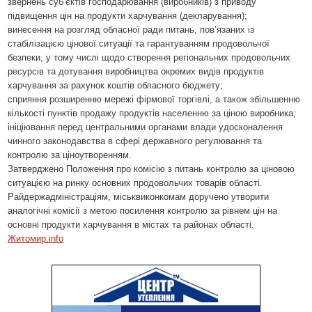
звернень суб’єктів господарювання (виробників) з приводу
підвищення цін на продукти харчування (декларування);
винесення на розгляд обласної ради питань, пов’язаних із
стабілізацією цінової ситуації та гарантуванням продовольчої
безпеки, у тому числі щодо створення регіональних продовольчих
ресурсів та дотування виробництва окремих видів продуктів
харчування за рахунок коштів обласного бюджету;
сприяння розширенню мережі фірмової торгівлі, а також збільшенню
кількості пунктів продажу продуктів населенню за ціною виробника;
ініціювання перед центральними органами влади удосконалення
чинного законодавства в сфері державного регулювання та
контролю за ціноутворенням.
Затверджено Положення про комісію з питань контролю за ціновою
ситуацією на ринку основних продовольчих товарів області.
Райдержадміністраціям, міськвиконкомам доручено утворити
аналогічні комісії з метою посилення контролю за рівнем цін на
основні продукти харчування в містах та районах області.
Житомир.info