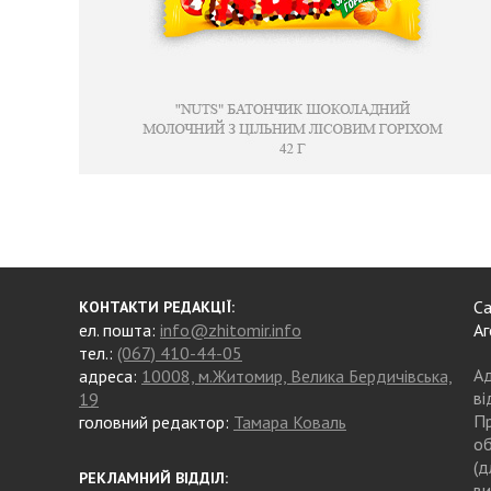
Са
КОНТАКТИ РЕДАКЦІЇ:
ел. пошта:
info@zhitomir.info
Аг
тел.:
(067) 410-44-05
Ад
адреса:
10008, м.Житомир, Велика Бердичівська,
ві
19
Пр
головний редактор:
Тамара Коваль
об
(д
РЕКЛАМНИЙ ВІДДІЛ:
ви