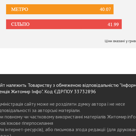
йт належить Товариству з обмеженою відповідальністю "Інформ
енція Житомир Інфо". Код ЄДРПОУ 33732896
міністрація сайту може не розділяти думку автора і не несе
дповідальності за авторські матеріали.
и повному чи частковому використанні матеріалів Житомир.info
ов’язкове гіперпосилання
ля інтернет-ресурсів), або письмова згода редакції (для друкова
дань)