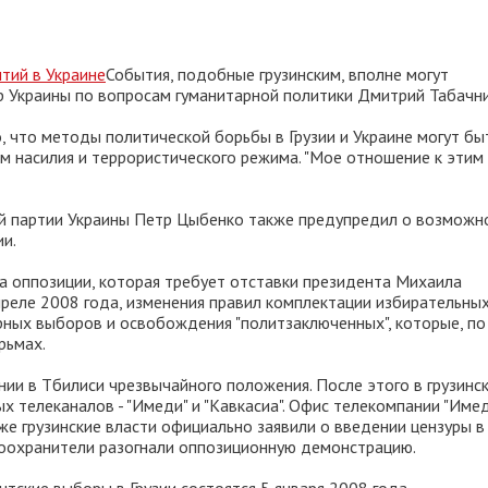
События, подобные грузинским, вполне могут
тр Украины по вопросам гуманитарной политики Дмитрий Табачни
, что методы политической борьбы в Грузии и Украине могут бы
ем насилия и террористического режима. "Мое отношение к этим
й партии Украины Петр Цыбенко также предупредил о возможн
ии.
та оппозиции, которая требует отставки президента Михаила
реле 2008 года, изменения правил комплектации избирательны
рных выборов и освобождения "политзаключенных", которые, по
рьмах.
нии в Тбилиси чрезвычайного положения. После этого в грузинс
 телеканалов - "Имеди" и "Кавкасиа". Офис телекомпании "Имед
же грузинские власти официально заявили о введении цензуры в
воохранители разогнали оппозиционную демонстрацию.