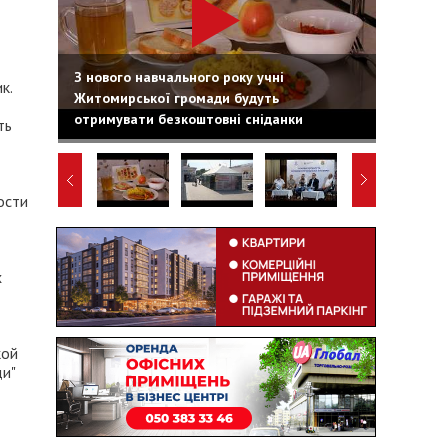
З нового навчального року учні
к.
Житомирської громади будуть
отримувати безкоштовні сніданки
ть
ости
х
кой
и"