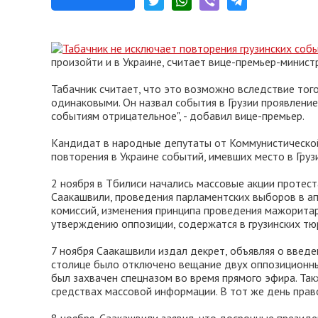
произойти и в Украине, считает вице-премьер-минис
Табачник считает, что это возможно вследствие того
одинаковыми. Он назвал события в Грузии проявлени
событиям отрицательное", - добавил вице-премьер.
Кандидат в народные депутаты от Коммунистическо
повторения в Украине событий, имевших место в Груз
2 ноября в Тбилиси начались массовые акции протес
Саакашвили, проведения парламентских выборов в ап
комиссий, изменения принципа проведения мажорита
утверждению оппозиции, содержатся в грузинских тю
7 ноября Саакашвили издал декрет, объявляя о введе
столице было отключено вещание двух оппозиционных
был захвачен спецназом во время прямого эфира. Так
средствах массовой информации. В тот же день пра