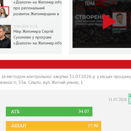
«Діалоги» на Житомир.info
про регіональний
розвиток Житомирщини в
умовах воєнного стану
17.04.2024, 10:29
Мер Житомира Сергій
Сухомлин у програмі
«Діалоги» на Житомир.info
 за методом контрольної закупки 31.07.2026 р. у місцях продажу
лежності, 55в, Сільпо, вул. Житній ринок, 1