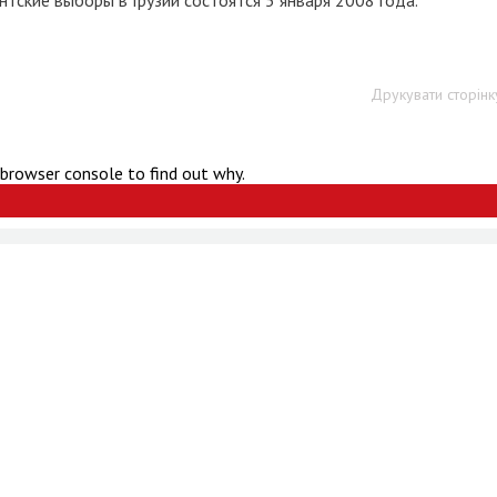
нтские выборы в Грузии состоятся 5 января 2008 года.
Друкувати сторінк
 browser console to find out why.