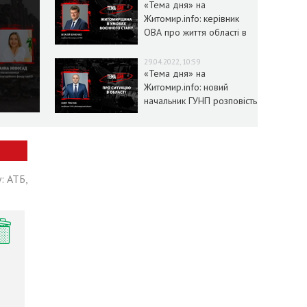
«Тема дня» на
Житомир.info: керівник
ОВА про життя області в
умовах воєнного стану
29.04.2022, 10:59
«Тема дня» на
Житомир.info: новий
начальник ГУНП розповість
про ситуацію в області
: АТБ,