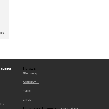
аційна
Погода
Житомир
вологість:
тиск:
вітер:
них
Погода на 10 днів від
sinoptik.ua