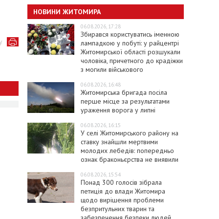
НОВИНИ ЖИТОМИРА
06.08.2026, 17:28
Збирався користуватись іменною
у
лампадкою у побуті: у райцентрі
Житомирської області розшукали
чоловіка, причетного до крадіжки
з могили військового
06.08.2026, 16:48
Житомирська бригада посіла
перше місце за результатами
ураження ворога у липні
06.08.2026, 16:15
У селі Житомирського району на
ставку знайшли мертвими
молодих лебедів: попередньо
ознак браконьєрства не виявили
06.08.2026, 15:54
Понад 300 голосів зібрала
петиція до влади Житомира
щодо вирішення проблеми
безпритульних тварин та
забезпечення безпеки людей