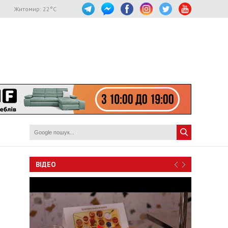
Житомир:
22
°C
ВІДЕО