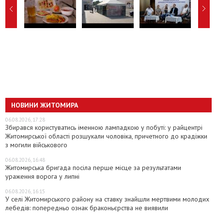
НОВИНИ ЖИТОМИРА
06.08.2026, 17:28
Збирався користуватись іменною лампадкою у побуті: у райцентрі
Житомирської області розшукали чоловіка, причетного до крадіжки
з могили військового
06.08.2026, 16:48
Житомирська бригада посіла перше місце за результатами
ураження ворога у липні
06.08.2026, 16:15
У селі Житомирського району на ставку знайшли мертвими молодих
лебедів: попередньо ознак браконьєрства не виявили