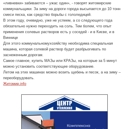
«ливневки» забиваются – ужас один», - говорят житомирские
коммунальщики. За зиму на дороги города высыпается до 10 тонн
смеси песка, как средство борьбы с гололедицей.
В этом году, очевидно, уже не успеем
, а со следующего года
обязательно нужно переходить на соль. Тем болем, что опыт
применения солевых растворов есть у соседей - и в Києве, и в
Виннице
Для этого коммунальномухозяйству необходима специальная
машина, которая солевой раствор будет разбрызгивать
по
заснеженным дорогам.
Самое главное, купить МАЗы или КРАЗы, на которые за 5 минут
можно установить соответствующее оборудование.
Летом на этих машинах можно возить щебень и песок, а на зиму –
переоборудовать.
Житомир.info