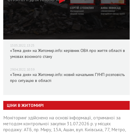
13.05.2022, 13:25
«Тема дня» на Житомир.info: керівник ОВА про життя області в
умовах воєнного стану
29.04.2022, 10:59
«Тема дня» на Житомир.info: новий начальник ГУНП розповість
про ситуацію в області
ЦІНИ В ЖИТОМИРІ
Моніторинг здійснено на основі інформації, отриманої за
методом контрольної закупки 31.07.2026 р. у місцях
продажу: АТБ, пр. Миру, 15А, Ашан, вул. Київська, 77, Метро,