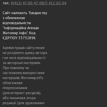
тел.:
(0412) 47-00-47
,
(067) 412-63-04
Сайт належить Товариству
з обмеженою
відповідальністю
"Інформаційна Агенція
Житомир Інфо". Код
ЄДРПОУ 33732896
Адміністрація сайту може
не розділяти думку автора
і не несе відповідальності
за авторські матеріали.
При повному чи
частковому використанні
матеріалів Житомир.info
обов’язкове
гіперпосилання
(для інтернет-ресурсів),
або письмова згода
редакції (для друкованих