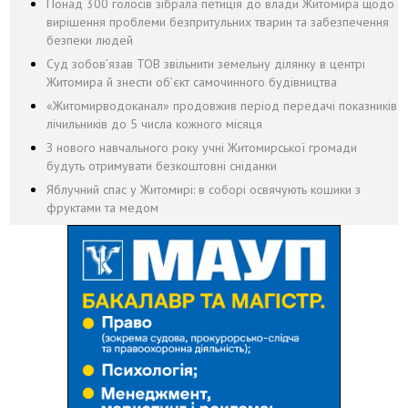
Понад 300 голосів зібрала петиція до влади Житомира щодо
вирішення проблеми безпритульних тварин та забезпечення
безпеки людей
Суд зобов’язав ТОВ звільнити земельну ділянку в центрі
Житомира й знести об’єкт самочинного будівництва
«Житомирводоканал» продовжив період передачі показників
лічильників до 5 числа кожного місяця
З нового навчального року учні Житомирської громади
будуть отримувати безкоштовні сніданки
Яблучний спас у Житомирі: в соборі освячують кошики з
фруктами та медом