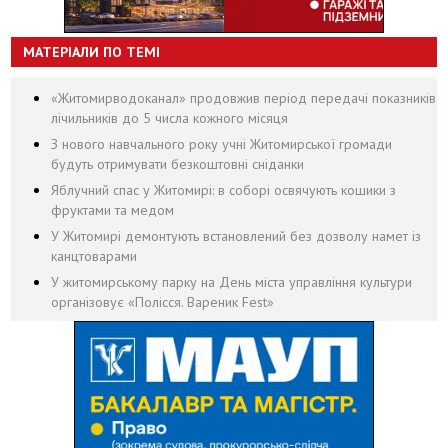
МАТЕРІАЛИ ПО ТЕМІ
«Житомирводоканал» продовжив період передачі показників
лічильників до 5 числа кожного місяця
З нового навчального року учні Житомирської громади
будуть отримувати безкоштовні сніданки
Яблучний спас у Житомирі: в соборі освячують кошики з
фруктами та медом
У Житомирі демонтують встановлений без дозволу намет із
канцтоварами
У житомирському парку на День міста управління культури
організовує «Полісся. Вареник Fest»