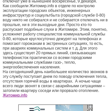
отключат уже в нынешнее воскресенье, 9 декабря.
Как сообщили Житомир.info в отделе по контролю
эксплуатации городских объектов, инженерных
инфраструктур и соцкультбыта (городской службе 0-80)
воду никто не собирался и не собирается отключать ни в
прошлые, ни в эти выходные дни. Просто кто-то
распускает подобные слухи в Житомире. Этим, понятно,
усложняет работу специалистов коммунальной службы
0-80, которые круглосуточно дежурят на телефонах и
помогают горожанам в экстренных ситуациях, то есть,
при авариях коммунальных систем и т. д. Для этого
здесь существует 20 прямых линий, связывающих
телефонисток практически со всеми городскими
коммунальными службами газо-, тепло,
энергообеспечения населения.
На сегодняшний день наибольшее количество звонков в
эту службу поступает днем по поводу отключения тепла,
отсутствия горячей воды в квартирах.
А ночью чаще
всего люди звонят в связи с аварийными ситуациями –
затопили квартиру соседи или прорвало отопление.
Житомир.info