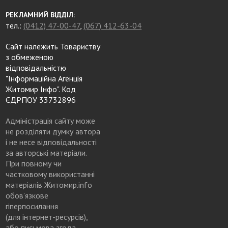
РЕКЛАМНИЙ ВІДДІЛ:
тел.:
(0412) 47-00-47
,
(067) 412-63-04
Сайт належить Товариству
з обмеженою
відповідальністю
"Інформаційна Агенція
Житомир Інфо". Код
ЄДРПОУ 33732896
Адміністрація сайту може
не розділяти думку автора
і не несе відповідальності
за авторські матеріали.
При повному чи
частковому використанні
матеріалів Житомир.info
обов’язкове
гіперпосилання
(для інтернет-ресурсів),
або письмова згода