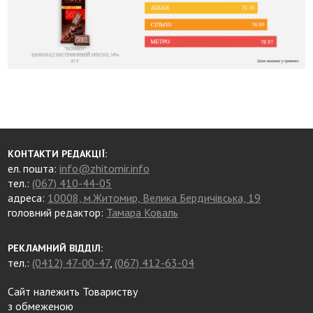
КОНТАКТИ РЕДАКЦІЇ:
ел. пошта:
info@zhitomir.info
тел.:
(067) 410-44-05
адреса:
10008, м.Житомир, Велика Бердичівська, 19
головний редактор:
Тамара Коваль
РЕКЛАМНИЙ ВІДДІЛ:
тел.:
(0412) 47-00-47
,
(067) 412-63-04
Сайт належить Товариству
з обмеженою