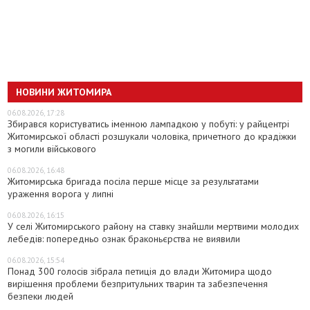
НОВИНИ ЖИТОМИРА
06.08.2026, 17:28
Збирався користуватись іменною лампадкою у побуті: у райцентрі
Житомирської області розшукали чоловіка, причетного до крадіжки
з могили військового
06.08.2026, 16:48
Житомирська бригада посіла перше місце за результатами
ураження ворога у липні
06.08.2026, 16:15
У селі Житомирського району на ставку знайшли мертвими молодих
лебедів: попередньо ознак браконьєрства не виявили
06.08.2026, 15:54
Понад 300 голосів зібрала петиція до влади Житомира щодо
вирішення проблеми безпритульних тварин та забезпечення
безпеки людей