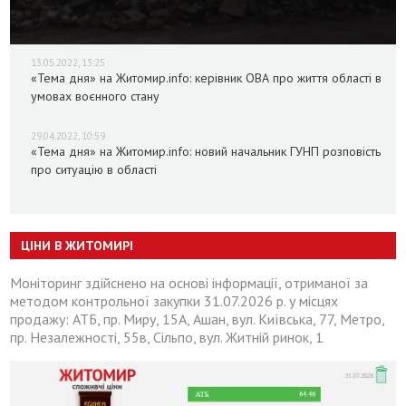
13.05.2022, 13:25
«Тема дня» на Житомир.info: керівник ОВА про життя області в
умовах воєнного стану
29.04.2022, 10:59
«Тема дня» на Житомир.info: новий начальник ГУНП розповість
про ситуацію в області
ЦІНИ В ЖИТОМИРІ
Моніторинг здійснено на основі інформації, отриманої за
методом контрольної закупки 31.07.2026 р. у місцях
продажу: АТБ, пр. Миру, 15А, Ашан, вул. Київська, 77, Метро,
пр. Незалежності, 55в, Сільпо, вул. Житній ринок, 1