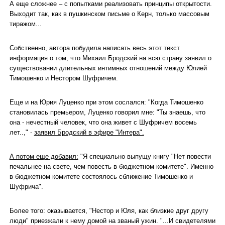
А еще сложнее – с попытками реализовать принципы открытости.
Выходит так, как в пушкинском письме о Керн, только массовым
тиражом...
Собственно, автора побудила написать весь этот текст
информация о том, что Михаил Бродский на всю страну заявил о
существовании длительных интимных отношений между Юлией
Тимошенко и Нестором Шуфричем.
Еще и на Юрия Луценко при этом сослался: "Когда Тимошенко
становилась премьером, Луценко говорил мне: "Ты знаешь, что
она - нечестный человек, что она живет с Шуфричем восемь
лет..," -
заявил Бродский в эфире "Интера".
А потом еще добавил:
"Я специально выпущу книгу "Нет повести
печальнее на свете, чем повесть в бюджетном комитете". Именно
в бюджетном комитете состоялось сближение Тимошенко и
Шуфрича".
Более того: оказывается, "Нестор и Юля, как близкие друг другу
люди" приезжали к нему домой на званый ужин. "...И свидетелями