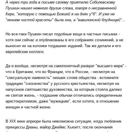
А через три года в письме своему приятелю Соболевскому
Пушкин нашел немного другие слова, говоря о несравненной
Керн, "которую с помощью Божией я на днях у*б". И уже не
"гением чистой красоты" была она, а "вавилонской блудницей"…
Но все-таки Пушкин писал подобные вещи в частных письмах -
хотя они сейчас и опубликованы в его собраниях сочинений, а не
выносил их на колонки тогдашних изданий. Так же делали и его
европейские коллеги.
Да и вообще, несмотря на самопонятный разврат "высшего мира" -
что в Британии, что во Франции, что в России, - несмотря на
"сексуальную наивность" низших слоев общества - вспомните
традицию "снохачества" у русского крестьянства, несмотря на
напускное святошество духовенства, за которым стояла далеко
не святая жизнь, - тогдашние обычаи отличались определенным
аристократизмом, даже "мужицким", если хотите, в отношении
женщин и частной жизни.
В ХІХ веке априори была невозможна ситуация, когда любовник
принцессы Дианы, майор Джеймс Хьюитт, после окончания