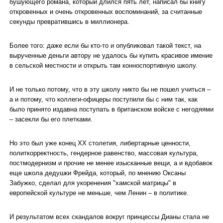
бушующего романа, который длился пять лет, написал бы книгу
откровенных и очень откровенных воспоминаний, за считанные
секунды превратившись в миллионера.
Более того: даже если бы кто-то и опубликовал такой текст, на
вырученные деньги автору не удалось бы купить красивое имение
в сельской местности и открыть там конноспортивную школу.
И не только потому, что в эту школу никто бы не пошел учиться –
а и потому, что коллеги-офицеры поступили бы с ним так, как
было принято издавна поступать в британском войске с негодяями
– засекли бы его плетками.
Но это был уже конец ХХ столетия, либертарные ценности,
политкорректность, гендерное равенство, массовая культура,
постмодернизм и прочие не менее изысканные вещи, а и вдобавок
еще школа дедушки Фрейда, который, по мнению Оксаны
Забужко, сделал для укоренения "хамской матрицы" в
европейской культуре не меньше, чем Ленин – в политике.
И результатом всех скандалов вокруг принцессы Дианы стала не