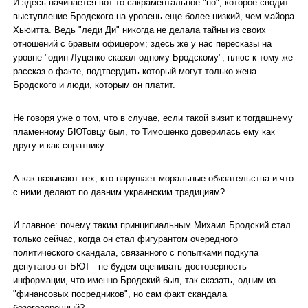
И здесь начинается вот то сакраментальное "но", которое сводит
выступление Бродского на уровень еще более низкий, чем майора
Хьюитта. Ведь "леди Ди" никогда не делала тайны из своих
отношений с бравым офицером; здесь же у нас пересказы на
уровне "один Луценко сказал одному Бродскому", плюс к тому же
рассказ о факте, подтвердить который могут только жена
Бродского и люди, которым он платит.
Не говоря уже о том, что в случае, если такой визит к тогдашнему
пламенному БЮТовцу был, то Тимошенко доверилась ему как
другу и как соратнику.
А как называют тех, кто нарушает моральные обязательства и что
с ними делают по давним украинским традициям?
И главное: почему таким принципиальным Михаил Бродский стал
только сейчас, когда он стал фигурантом очередного
политического скандала, связанного с попытками подкупа
депутатов от БЮТ - не будем оценивать достоверность
информации, что именно Бродский был, так сказать, одним из
"финансовых посредников", но сам факт скандала
безоговорочный?