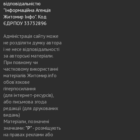
відповідальністю
"Інформаційна Агенція
Житомир Інфо". Код
ЄДРПОУ 33732896
Адміністрація сайту може
не розділяти думку автора
і не несе відповідальності
за авторські матеріали.
При повному чи
частковому використанні
матеріалів Житомир.info
обов’язкове
гіперпосилання
(для інтернет-ресурсів),
або письмова згода
редакції (для друкованих
видань)
Матеріали, позначені
значками:
"Р"
- розміщують
на правах реклами або