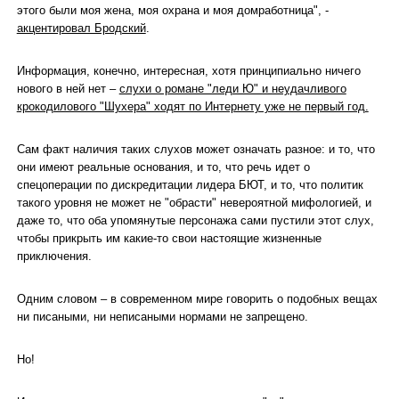
этого были моя жена, моя охрана и моя домработница", -
акцентировал Бродский
.
Информация, конечно, интересная, хотя принципиально ничего
нового в ней нет –
слухи о романе "леди Ю" и неудачливого
крокодилового "Шухера" ходят по Интернету уже не первый год.
Сам факт наличия таких слухов может означать разное: и то, что
они имеют реальные основания, и то, что речь идет о
спецоперации по дискредитации лидера БЮТ, и то, что политик
такого уровня не может не "обрасти" невероятной мифологией, и
даже то, что оба упомянутые персонажа сами пустили этот слух,
чтобы прикрыть им какие-то свои настоящие жизненные
приключения.
Одним словом – в современном мире говорить о подобных вещах
ни писаными, ни неписаными нормами не запрещено.
Но!