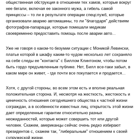
общественная обструкция в отношении тех хамов, которые вокруг
нее бегали, включая ее законного мужа, а гибель самой
принцессы – то ли в результате операции спецслужб, которые
организовали аварию автомашины, то ли "благодаря" действиям
фотографов-папарацци, которые помешали медикам
своевременно предоставить помощь после аварии авто...
Уже не говоря о каком-то безумии ситуации с Моникой Левински,
платье которой в шкафу каким-то чудом несколько лет сохраняло
на себе следы ее "контакта" с Биллом Клинтоном, чтобы потом
быть гордо предъявленным публике. Нет, Билл все-таки забыл, в
каком мире он живет, - где почти все покупается и продается...
Хотя, с другой стороны, во всем этом есть и вполне реальная
положительная сторона. И, несмотря на жесткость, жестокость и
циничность отношения сегодняшнего общества к частной жизни
сограждан, а в особенности известных лиц, открытость этой жизни
дает определенные гарантии относительно разных
неожиданностей, которые может совершить тот или другой
человек. Скажем, американцы сейчас очень редко избирают
президентов с, скажем так, "либеральным" отношением к своей
супружеской жизни.