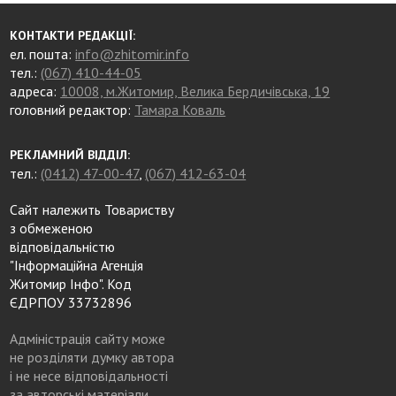
КОНТАКТИ РЕДАКЦІЇ:
ел. пошта:
info@zhitomir.info
тел.:
(067) 410-44-05
адреса:
10008, м.Житомир, Велика Бердичівська, 19
головний редактор:
Тамара Коваль
РЕКЛАМНИЙ ВІДДІЛ:
тел.:
(0412) 47-00-47
,
(067) 412-63-04
Сайт належить Товариству
з обмеженою
відповідальністю
"Інформаційна Агенція
Житомир Інфо". Код
ЄДРПОУ 33732896
Адміністрація сайту може
не розділяти думку автора
і не несе відповідальності
за авторські матеріали.