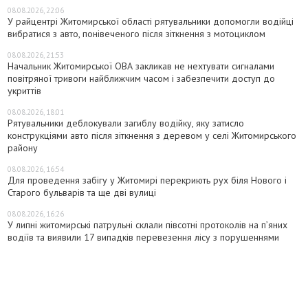
08.08.2026, 22:06
У райцентрі Житомирської області рятувальники допомогли водійці
вибратися з авто, понівеченого після зіткнення з мотоциклом
08.08.2026, 21:53
Начальник Житомирської ОВА закликав не нехтувати сигналами
повітряної тривоги найближчим часом і забезпечити доступ до
укриттів
08.08.2026, 18:01
Рятувальники деблокували загиблу водійку, яку затисло
конструкціями авто після зіткнення з деревом у селі Житомирського
району
08.08.2026, 16:54
Для проведення забігу у Житомирі перекриють рух біля Нового і
Старого бульварів та ще дві вулиці
08.08.2026, 16:26
У липні житомирські патрульні склали півсотні протоколів на пʼяних
водіїв та виявили 17 випадків перевезення лісу з порушеннями