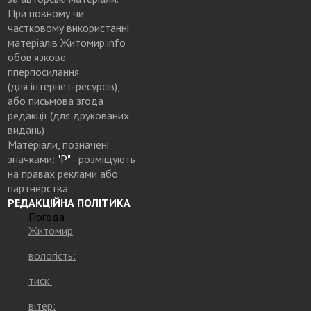
При повному чи
частковому використанні
матеріалів Житомир.info
обов’язкове
гіперпосилання
(для інтернет-ресурсів),
або письмова згода
редакції (для друкованих
видань)
Матеріали, позначені
значками:
"Р"
- розміщують
на правах реклами або
партнерства
РЕДАКЦІЙНА ПОЛІТИКА
Погода
Житомир
вологість:
тиск:
вітер: