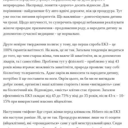
неприродньо. Насправді, поняття «дорого» досить відносне. Для
порівняння - найдешевше б/у авто вдвічі дорожче, ніж ця процедура. Тут
уже постає питання пріоритетів. Що важливіше – довгоочікувана дитина
чи гроші. Щодо штучності, то суперечить природі небажання реалізувати
жіноче природнє призначення - продовження роду, а народити дитину за
допомогою сучасної медицини – це нормально.
Друге невірне твердження полягає у тому, що перша спроба ЕКЗ – це
100% гарантія вагітності. На жаль, це не так. Загальна тенденція зводиться
до того, що чим старша жінка, тим важче їй завагітніти, як за допомогою
лікарів, та і самостійно. Проблема тут у фізіології – приблизно у віці 43
років жінка втрачає можливість завагітніти, природа проявляє таку собі
біологічну толерантність. Адже окрім як виносити та народити дитину,
потрібно її ще поставити на ноги. Окрім цього, як би ми не виглядали
добре ззовні, організм і наші клітини старіють і вони «виглядають» саме
на біологічний вік. Відповідно, «якість» клітин стає гіршою. Загалом
ефективність ЕКЗ складає від 45 до 75% у віці до 35 років, після 43-х – 10-
15% при використанні власних яйцеклітин.
Наступним «міфом» йде страх жінки перед клімаксом. Нібито після ЕКЗ
він наступає раніше. Ні, це не так. Процедура впливає лише на ті ооцити
(яйцеклітини), які «прокидаються» саме у цей менструальний цикл. Сюди