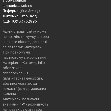
з обмеженою
відповідальністю
"Інформаційна Агенція
Житомир Інфо". Код
ЄДРПОУ 33732896
Адміністрація сайту може
не розділяти думку автора
і не несе відповідальності
за авторські матеріали.
При повному чи
частковому використанні
матеріалів Житомир.info
обов’язкове
гіперпосилання
(для інтернет-ресурсів),
або письмова згода
редакції (для друкованих
видань)
Матеріали, позначені
значками:
"Р"
- розміщують
на правах реклами або