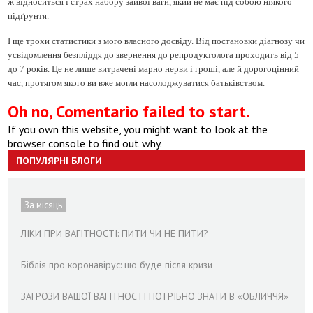
ж відноситься і страх набору зайвої ваги, який не має під собою ніякого
підґрунтя.
І ще трохи статистики з мого власного досвіду. Від постановки діагнозу чи
усвідомлення безпліддя до звернення до репродуктолога проходить від 5
до 7 років. Це не лише витрачені марно нерви і гроші, але й дорогоцінний
час, протягом якого ви вже могли насолоджуватися батьківством.
Oh no, Comentario failed to start.
If you own this website, you might want to look at the
browser console to find out why.
ПОПУЛЯРНІ БЛОГИ
За місяць
ЛІКИ ПРИ ВАГІТНОСТІ: ПИТИ ЧИ НЕ ПИТИ?
Біблія про коронавірус: що буде після кризи
ЗАГРОЗИ ВАШОЇ ВАГІТНОСТІ ПОТРІБНО ЗНАТИ В «ОБЛИЧЧЯ»