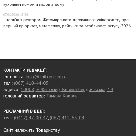
кухонним ножем й пішов з дому
07.08.2026, 15:36
Інтерв’ю з ректором Житомирського державного університету про
перший пріоритет, математику, рейтинги та особливості вступу-2026
КОНТАКТИ РЕДАКЦІЇ:
ел. пошта:
info@zhitomir.info
тел.:
(067) 410-44-05
адреса:
10008, м.Житомир, Велика Бердичівська, 19
головний редактор:
Тамара Коваль
РЕКЛАМНИЙ ВІДДІЛ:
тел.:
(0412) 47-00-47
,
(067) 412-63-04
Сайт належить Товариству