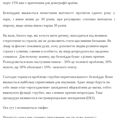
поріг 15% вже є критичним для демографії країни.
Безпліддям вважається ненастання вагітності протягом одного року у
пари, з віком жінки до 30 років, при регулярних статевих контактах і
півроку, якщо жінка віком старша 30 років.
На жаль, багато пар, які хочуть мати дитину, знаходяться під впливом
стереотипів та страхів, які не дозволяють стати щасливими батьками. Як
лікар за фахом і покликом душі, хочу допомогти людям розвіяти марні
страхи і сумніви, з якими я особисто, як лікар-репродуктолог, щоденно
стикаюся. Для початку зазначу, що безпліддя буває з різних причин.
Розподіляється воно наступним чином - 30% це чоловічі проблеми, 30%
жіночі, ще 30% обопільні і 10% - неясного генезу.
Сьогодні торкнуся проблеми «трубно-перитонеального» безпліддя. Воно
вважається найбільш сприятливим для лікування. Адже лікарі беруть на
себе лише етап «проходження» заплідненої яйцеклітини до матки, тобто
виконують функції «труби», яка з певних причин непрохідна. Така
процедура називається
екстракорпоральне запліднення (ЕКЗ).
Ось тут і починаються «міфи».
Першість серед них утримує твердження, що це дуже дорого і