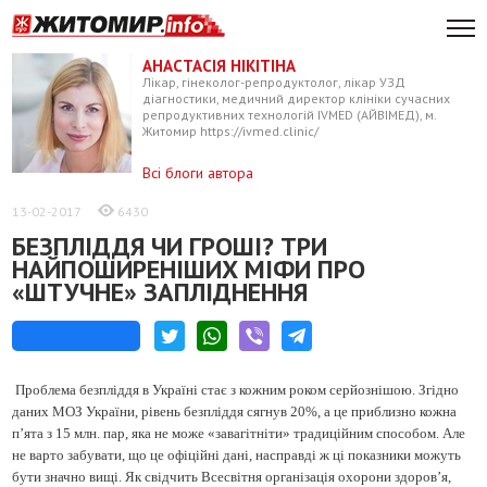
АНАСТАСІЯ НІКІТІНА
Лікар, гінеколог-репродуктолог, лікар УЗД
діагностики, медичний директор клініки сучасних
репродуктивних технологій IVMED (АЙВІМЕД), м.
Житомир https://ivmed.clinic/
Всі блоги автора
13-02-2017
6430
БЕЗПЛІДДЯ ЧИ ГРОШІ? ТРИ
НАЙПОШИРЕНІШИХ МІФИ ПРО
«ШТУЧНЕ» ЗАПЛІДНЕННЯ
Проблема безпліддя в Україні стає з кожним роком серйознішою. Згідно
даних МОЗ України, рівень безпліддя сягнув 20%, а це приблизно кожна
п’ята з 15 млн. пар, яка не може «завагітніти» традиційним способом. Але
не варто забувати, що це офіційні дані, насправді ж ці показники можуть
бути значно вищі. Як свідчить Всесвітня організація охорони здоров’я,