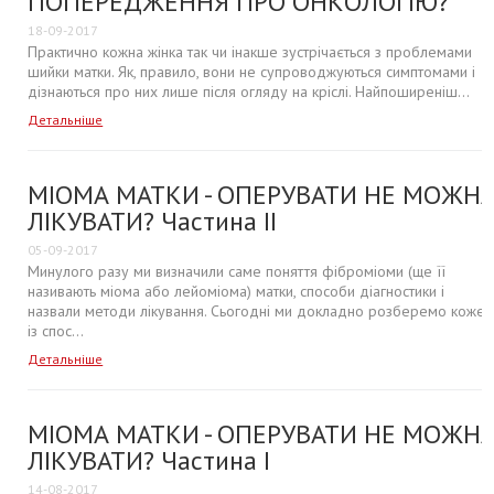
ПОПЕРЕДЖЕННЯ ПРО ОНКОЛОГІЮ?
18-09-2017
Практично кожна жінка так чи інакше зустрічається з проблемами
шийки матки. Як, правило, вони не супроводжуються симптомами і
дізнаються про них лише після огляду на кріслі. Найпоширеніш...
Детальніше
МІОМА МАТКИ - ОПЕРУВАТИ НЕ МОЖН
ЛІКУВАТИ? Частина ІІ
05-09-2017
Минулого разу ми визначили саме поняття фіброміоми (ще її
називають міома або лейоміома) матки, способи діагностики і
назвали методи лікування. Сьогодні ми докладно розберемо кожен
із спос...
Детальніше
МІОМА МАТКИ - ОПЕРУВАТИ НЕ МОЖН
ЛІКУВАТИ? Частина І
14-08-2017