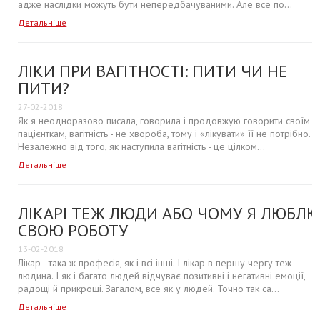
адже наслідки можуть бути непередбачуваними. Але все по...
Детальніше
ЛІКИ ПРИ ВАГІТНОСТІ: ПИТИ ЧИ НЕ
ПИТИ?
27-02-2018
Як я неодноразово писала, говорила і продовжую говорити своїм
пацієнткам, вагітність - не хвороба, тому і «лікувати» її не потрібно.
Незалежно від того, як наступила вагітність - це цілком...
Детальніше
ЛІКАРІ ТЕЖ ЛЮДИ АБО ЧОМУ Я ЛЮБЛ
СВОЮ РОБОТУ
13-02-2018
Лікар - така ж професія, як і всі інші. І лікар в першу чергу теж
людина. І як і багато людей відчуває позитивні і негативні емоції,
радощі й прикрощі. Загалом, все як у людей. Точно так са...
Детальніше