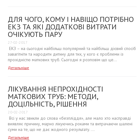
ДЛЯ ЧОГО, КОМУ І НАВІЩО ПОТРІБНО
ЕКЗ ТА ЯКІ ДОДАТКОВІ ВИТРАТИ
ОЧІКУЮТЬ ПАРУ
27-02-2017
ЕКЗ – на сьогодні найбільш популярний та найбільш дієвий спосіб
завагітніти та народити дитину для тих, у кого є проблеми із
прохідністю маткових труб. Сьогодні я розповім що це...
Детальніше
ЛІКУВАННЯ НЕПРОХІДНОСТІ
МАТКОВИХ ТРУБ: МЕТОДИ,
ДОЦІЛЬНІСТЬ, РІШЕННЯ
20-02-2017
Всі у нас звикли до слова «безпліддя», але мало хто насправді
виявляє причину, марно лікуючись роками та витрачаючи шалені
суми на те, що не дає жодного результату. ...
Детальніше