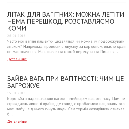
ЛІТАК ДЛЯ ВАГІТНИХ: МОЖНА ЛЕТІТИ
НЕМА ПЕРЕШКОД. РОЗСТАВЛЯЄМО
КОМИ
26-01-2018
Часто мої вагітні пацієнтки цікавляться чи можна їм подорожувати
літаком? Наприклад, провести відпустку за кордоном, власне країна
не має значення. Має значення спосіб пересування. Питання...
Детальніше
ЗАЙВА ВАГА ПРИ ВАГІТНОСТІ: ЧИМ ЦЕ
ЗАГРОЖУЄ
15-01-2018
Боротьба з надлишковою вагою – мейнстрім нашого часу. Цим не
страждають лише ті країни, де голод є проблемою національного
масштабу і від нього гинуть люди. Сам термін «ожиріння» означає
б...
Детальніше