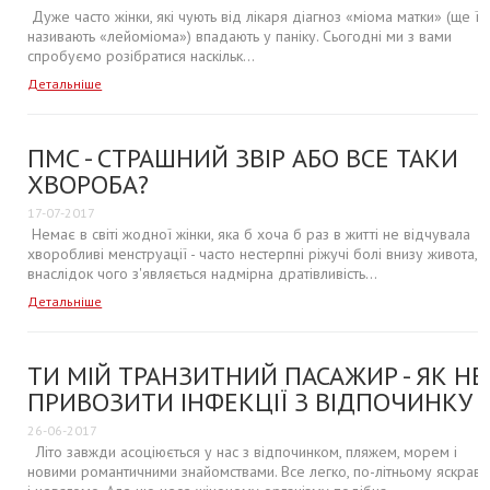
Дуже часто жінки, які чують від лікаря діагноз «міома матки» (ще її
називають «лейоміома») впадають у паніку. Сьогодні ми з вами
спробуємо розібратися наскільк...
Детальніше
ПМС - СТРАШНИЙ ЗВІР АБО ВСЕ ТАКИ
ХВОРОБА?
17-07-2017
Немає в світі жодної жінки, яка б хоча б раз в житті не відчувала
хворобливі менструації - часто нестерпні ріжучі болі внизу живота,
внаслідок чого з'являється надмірна дратівливість...
Детальніше
ТИ МІЙ ТРАНЗИТНИЙ ПАСАЖИР - ЯК НЕ
ПРИВОЗИТИ ІНФЕКЦІЇ З ВІДПОЧИНКУ
26-06-2017
Літо завжди асоціюється у нас з відпочинком, пляжем, морем і
новими романтичними знайомствами. Все легко, по-літньому яскрав