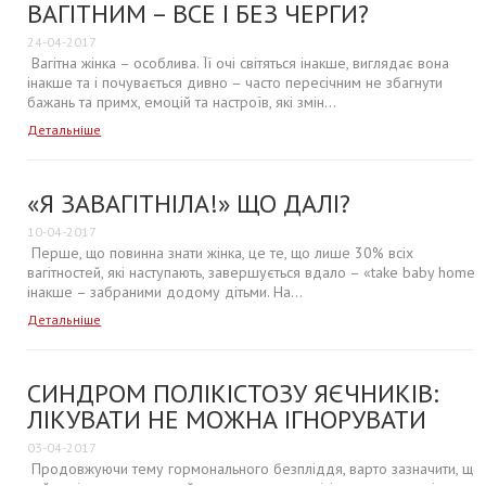
ВАГІТНИМ – ВСЕ І БЕЗ ЧЕРГИ?
24-04-2017
Вагітна жінка – особлива. Її очі світяться інакше, виглядає вона
інакше та і почувається дивно – часто пересічним не збагнути
бажань та примх, емоцій та настроїв, які змін...
Детальніше
«Я ЗАВАГІТНІЛА!» ЩО ДАЛІ?
10-04-2017
Перше, що повинна знати жінка, це те, що лише 30% всіх
вагітностей, які наступають, завершується вдало – «take baby home»,
інакше – забраними додому дітьми. На...
Детальніше
СИНДРОМ ПОЛІКІСТОЗУ ЯЄЧНИКІВ:
ЛІКУВАТИ НЕ МОЖНА ІГНОРУВАТИ
03-04-2017
Продовжуючи тему гормонального безпліддя, варто зазначити, що