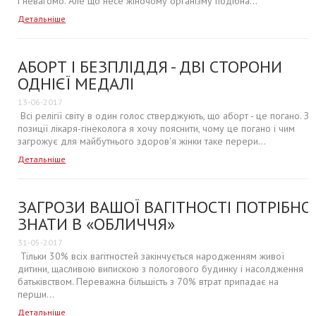
і невагомо. Але що несе жіночому організму подібна...
Детальніше
АБОРТ І БЕЗПЛІДДЯ - ДВІ СТОРОНИ
ОДНІЄЇ МЕДАЛІ
13-06-2017
Всі релігії світу в один голос стверджують, що аборт - це погано. З
позиції лікаря-гінеколога я хочу пояснити, чому це погано і чим
загрожує для майбутнього здоров'я жінки таке перери...
Детальніше
ЗАГРОЗИ ВАШОЇ ВАГІТНОСТІ ПОТРІБНО
ЗНАТИ В «ОБЛИЧЧЯ»
31-05-2017
Тільки 30% всіх вагітностей закінчується народженням живої
дитини, щасливою випискою з пологового будинку і насолдження
батьківством. Переважна більшість з 70% втрат припадає на
перши...
Детальніше