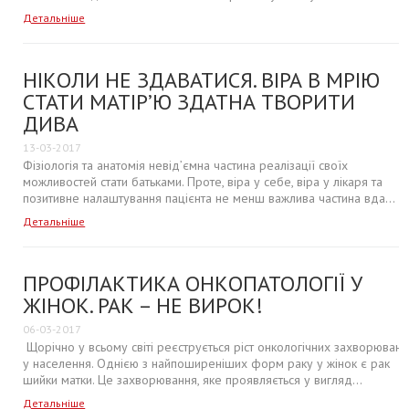
Детальніше
НІКОЛИ НЕ ЗДАВАТИСЯ. ВІРА В МРІЮ
СТАТИ МАТІР’Ю ЗДАТНА ТВОРИТИ
ДИВА
13-03-2017
Фізіологія та анатомія невід’ємна частина реалізації своїх
можливостей стати батьками. Проте, віра у себе, віра у лікаря та
позитивне налаштування пацієнта не менш важлива частина вда...
Детальніше
ПРОФІЛАКТИКА ОНКОПАТОЛОГІЇ У
ЖІНОК. РАК – НЕ ВИРОК!
06-03-2017
Щорічно у всьому світі реєструється ріст онкологічних захворювань
у населення. Однією з найпоширеніших форм раку у жінок є рак
шийки матки. Це захворювання, яке проявляється у вигляд...
Детальніше