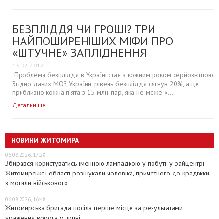
БЕЗПЛІДДЯ ЧИ ГРОШІ? ТРИ
НАЙПОШИРЕНІШИХ МІФИ ПРО
«ШТУЧНЕ» ЗАПЛІДНЕННЯ
13-02-2017
Проблема безпліддя в Україні стає з кожним роком серйознішою.
Згідно даних МОЗ України, рівень безпліддя сягнув 20%, а це
приблизно кожна п’ята з 15 млн. пар, яка не може «...
Детальніше
НОВИНИ ЖИТОМИРА
06.08.2026, 17:28
Збирався користуватись іменною лампадкою у побуті: у райцентрі
Житомирської області розшукали чоловіка, причетного до крадіжки
з могили військового
06.08.2026, 16:48
Житомирська бригада посіла перше місце за результатами
ураження ворога у липні