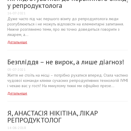
у репродуктолога
16-07-2021
Дуже часто під час першого візиту до репродуктолога люди
розгублюються і не можуть відповісти на елементарні запитання.
Нижче розглянемо теми, про які точно доведеться говорити з
лікарем, а...
Детальніше
Безпліддя – не вирок, а лише діагноз!
05-07-2021
Життя не стоїть на місці – потрібно рухатися вперед. Стала частино
чудової команди клініки сучасних репродуктивних технологій IVME
і чекаю вас у гості! На минулому тижні ми офіційно презе...
Детальніше
Я, АНАСТАСІЯ НІКІТІНА, ЛІКАР
РЕПРОДУКТОЛОГ
14-06-2018