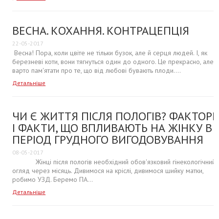
ВЕСНА. КОХАННЯ. КОНТРАЦЕПЦІЯ
22-05-2017
Весна! Пора, коли цвіте не тільки бузок, але й серця людей. І, як
березневі коти, вони тягнуться один до одного. Це прекрасно, але
варто пам'ятати про те, що від любові бувають плоди....
Детальніше
ЧИ Є ЖИТТЯ ПІСЛЯ ПОЛОГІВ? ФАКТОР
І ФАКТИ, ЩО ВПЛИВАЮТЬ НА ЖІНКУ В
ПЕРІОД ГРУДНОГО ВИГОДОВУВАННЯ
08-05-2017
Жінці після пологів необхідний обов'язковий гінекологічний
огляд через місяць. Дивимося на кріслі, дивимося шийку матки,
робимо УЗД. Беремо ПА...
Детальніше