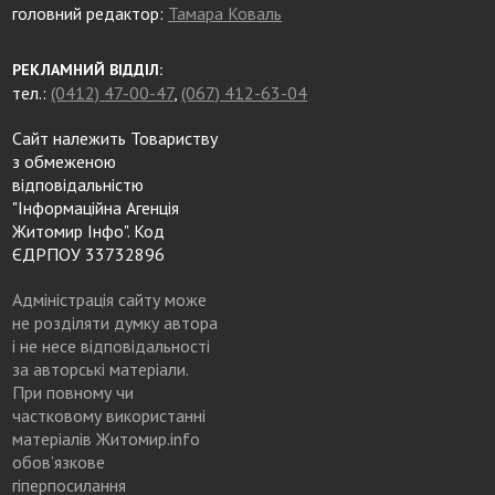
головний редактор:
Тамара Коваль
РЕКЛАМНИЙ ВІДДІЛ:
тел.:
(0412) 47-00-47
,
(067) 412-63-04
Сайт належить Товариству
з обмеженою
відповідальністю
"Інформаційна Агенція
Житомир Інфо". Код
ЄДРПОУ 33732896
Адміністрація сайту може
не розділяти думку автора
і не несе відповідальності
за авторські матеріали.
При повному чи
частковому використанні
матеріалів Житомир.info
обов’язкове
гіперпосилання