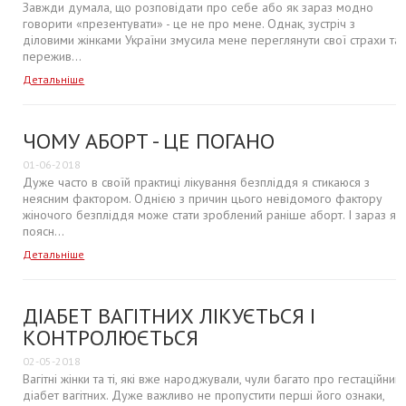
Завжди думала, що розповідати про себе або як зараз модно
говорити «презентувати» - це не про мене. Однак, зустріч з
діловими жінками України змусила мене переглянути свої страхи та
пережив...
Детальніше
ЧОМУ АБОРТ - ЦЕ ПОГАНО
01-06-2018
Дуже часто в своїй практиці лікування безпліддя я стикаюся з
неясним фактором. Однією з причин цього невідомого фактору
жіночого безпліддя може стати зроблений раніше аборт. І зараз я
поясн...
Детальніше
ДІАБЕТ ВАГІТНИХ ЛІКУЄТЬСЯ І
КОНТРОЛЮЄТЬСЯ
02-05-2018
Вагітні жінки та ті, які вже народжували, чули багато про гестаційний
діабет вагітних. Дуже важливо не пропустити перші його ознаки,