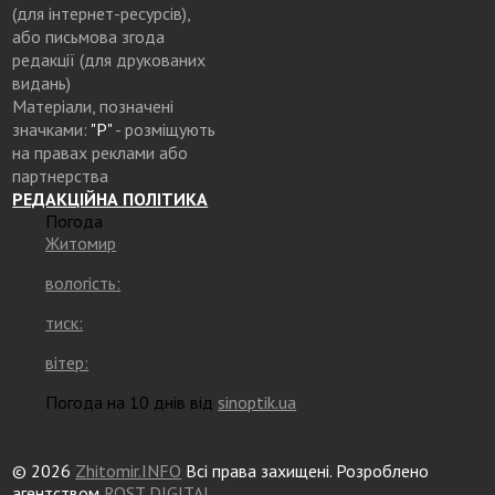
(для інтернет-ресурсів),
або письмова згода
редакції (для друкованих
видань)
Матеріали, позначені
значками:
"Р"
- розміщують
на правах реклами або
партнерства
РЕДАКЦІЙНА ПОЛІТИКА
Погода
Житомир
вологість:
тиск:
вітер:
Погода на 10 днів від
sinoptik.ua
© 2026
Zhitomir.INFO
Всі права захищені. Розроблено
агентством
ROST DIGITAL