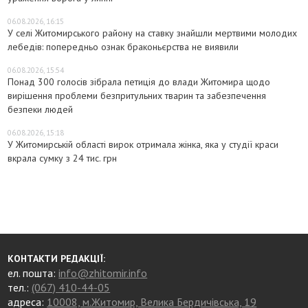
06.08.2026, 16:15
У селі Житомирського району на ставку знайшли мертвими молодих
лебедів: попередньо ознак браконьєрства не виявили
06.08.2026, 15:54
Понад 300 голосів зібрала петиція до влади Житомира щодо
вирішення проблеми безпритульних тварин та забезпечення
безпеки людей
06.08.2026, 15:18
У Житомирській області вирок отримала жінка, яка у студії краси
вкрала сумку з 24 тис. грн
КОНТАКТИ РЕДАКЦІЇ:
ел. пошта:
info@zhitomir.info
тел.:
(067) 410-44-05
адреса:
10008, м.Житомир, Велика Бердичівська, 19