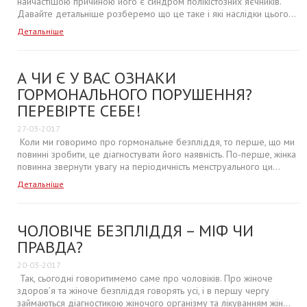
найчастішою причиною його є синдром полікістозних яєчників.
Давайте детальніше розберемо що це таке і які наслідки цього...
Детальніше
А ЧИ Є У ВАС ОЗНАКИ
ГОРМОНАЛЬНОГО ПОРУШЕННЯ?
ПЕРЕВІРТЕ СЕБЕ!
27-03-2017
Коли ми говоримо про гормональне безпліддя, то перше, що ми
повинні зробити, це діагностувати його наявність. По-перше, жінка
повинна звернути увагу на періодичність менструального ци...
Детальніше
ЧОЛОВІЧЕ БЕЗПЛІДДЯ – МІФ ЧИ
ПРАВДА?
20-03-2017
Так, сьогодні говоритимемо саме про чоловіків. Про жіноче
здоров’я та жіноче безпліддя говорять усі, і в першу чергу
займаються діагностикою жіночого організму та лікуванням жін...