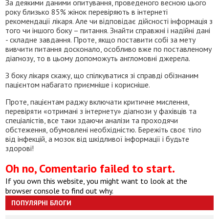
За деякими даними опитування, проведеного весною цього
року близько 85% жінок перевіряють в інтернеті
рекомендації лікаря. Але чи відповідає дійсності інформація з
того чи іншого боку – питання. Знайти справжні і надійні дані
- складне завдання. Проте, якщо поставити собі за мету
вивчити питання досконало, особливо вже по поставленому
діагнозу, то в цьому допоможуть англомовні джерела.
З боку лікаря скажу, що спілкуватися зі справді обізнаним
пацієнтом набагато приємніше і корисніше.
Проте, пацієнтам раджу включати критичне мислення,
перевіряти «отримані з інтернету» діагнози у фахівців та
спеціалістів, все таки здаючи аналізи та проходячи
обстеження, обумовлені необхідністю. Бережіть своє тіло
від інфекцій, а мозок від шкідливої інформації і будьте
здорові!
Oh no, Comentario failed to start.
If you own this website, you might want to look at the
browser console to find out why.
ПОПУЛЯРНІ БЛОГИ