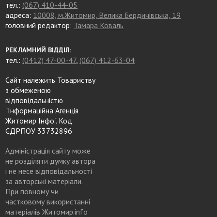
тел.:
(067) 410-44-05
адреса:
10008, м.Житомир, Велика Бердичівська, 19
головний редактор:
Тамара Коваль
РЕКЛАМНИЙ ВІДДІЛ:
тел.:
(0412) 47-00-47
,
(067) 412-63-04
Сайт належить Товариству
з обмеженою
відповідальністю
"Інформаційна Агенція
Житомир Інфо". Код
ЄДРПОУ 33732896
Адміністрація сайту може
не розділяти думку автора
і не несе відповідальності
за авторські матеріали.
При повному чи
частковому використанні
матеріалів Житомир.info