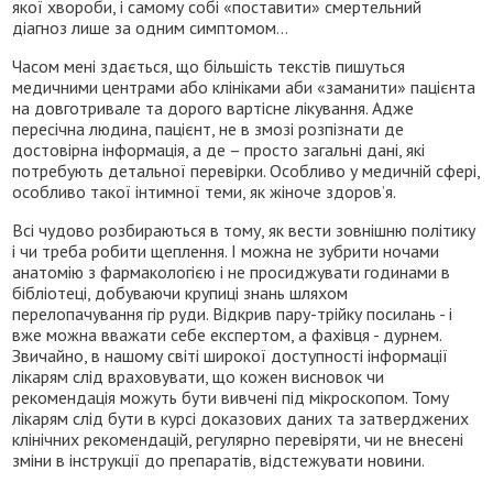
якої хвороби, і самому собі «поставити» смертельний
діагноз лише за одним симптомом…
Часом мені здається, що більшість текстів пишуться
медичними центрами або клініками аби «заманити» пацієнта
на довготривале та дорого вартісне лікування. Адже
пересічна людина, пацієнт, не в змозі розпізнати де
достовірна інформація, а де – просто загальні дані, які
потребують детальної перевірки. Особливо у медичній сфері,
особливо такої інтимної теми, як жіноче здоров’я.
Всі чудово розбираються в тому, як вести зовнішню політику
і чи треба робити щеплення. І можна не зубрити ночами
анатомію з фармакологією і не просиджувати годинами в
бібліотеці, добуваючи крупиці знань шляхом
перелопачування гір руди. Відкрив пару-трійку посилань - і
вже можна вважати себе експертом, а фахівця - дурнем.
Звичайно, в нашому світі широкої доступності інформації
лікарям слід враховувати, що кожен висновок чи
рекомендація можуть бути вивчені під мікроскопом. Тому
лікарям слід бути в курсі доказових даних та затверджених
клінічних рекомендацій, регулярно перевіряти, чи не внесені
зміни в інструкції до препаратів, відстежувати новини.