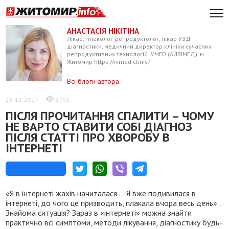
АНАСТАСІЯ НІКІТІНА
Лікар, гінеколог-репродуктолог, лікар УЗД
діагностики, медичний директор клініки сучасних
репродуктивних технологій IVMED (АЙВІМЕД), м.
Житомир https://ivmed.clinic/
Всі блоги автора
28-12-2017
2792
ПІСЛЯ ПРОЧИТАННЯ СПАЛИТИ – ЧОМУ
НЕ ВАРТО СТАВИТИ СОБІ ДІАГНОЗ
ПІСЛЯ СТАТТІ ПРО ХВОРОБУ В
ІНТЕРНЕТІ
«Я в інтернеті жахів начиталася ... Я вже подивилася в
інтернеті, до чого це призводить, плакала вчора весь день»…
Знайома ситуація? Зараз в «інтернеті» можна знайти
практично всі симптоми, методи лікування, діагностику будь-