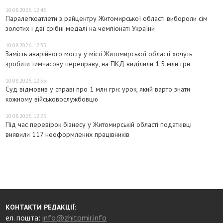
10.08.2026, 12:46
Паралегкоатлети з райцентру Житомирської області вибороли сім
золотих і дві срібні медалі на чемпіонаті України
10.08.2026, 12:35
Замість аварійного мосту у місті Житомирської області хочуть
зробити тимчасову переправу, на ПКД виділили 1,5 млн грн
10.08.2026, 12:35
Суд відмовив у справі про 1 млн грн: урок, який варто знати
кожному військовослужбовцю
10.08.2026, 12:29
Під час перевірок бізнесу у Житомирській області податківці
виявили 117 неоформлених працівників
КОНТАКТИ РЕДАКЦІЇ:
ел. пошта:
info@zhitomir.info