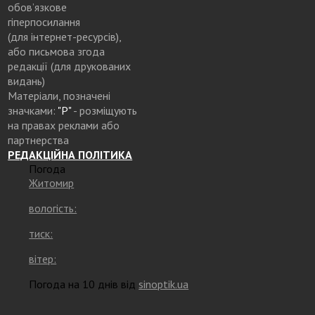
обов’язкове
гіперпосилання
(для інтернет-ресурсів),
або письмова згода
редакції (для друкованих
видань)
Матеріали, позначені
значками:
"Р"
- розміщують
на правах реклами або
партнерства
РЕДАКЦІЙНА ПОЛІТИКА
Погода
Житомир
вологість:
тиск:
вітер:
Погода на 10 днів від
sinoptik.ua