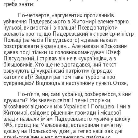
треба знати:
По-четверте, «аргументи» противників
увічнення Падеревського в Житомирі елементарно
нульові, висмоктані із пальця! Псевдопатріоти
волають про те, що Падеревський як прем’єр-міністр
Польщі (за часів Пілсудського) «давав накази
розстрілювати українців»… Але накази військовим
давав тоді тільки їх головнокомандувач Юзеф
Пілсудський, і стріляв він не в «українців», а в
більшовиків. Хто ще не здогадався, чий текст
озвучують ці «українські патріоти» (в рядах
католиків!)? Звідки раптом така турбота про
«українців»? Відповідь в наступному пункті. Отож,
По-п’яте, ми, самі українці, розберемося, з ким
дружити? Ми знаємо світлі і темні сторінки
віковічних відносин між Україною і Польщею. І ми в
Житомирі, свідомо рішенням громади і місцевої
влади назвали ім’ям Падеревського музичну школу
№5, проїзд на Мальованці, встановили пам’ятну
дошку на Польському домі, а тепер наші західні
друзі-слов’яни у нас встановлять пам’ятник