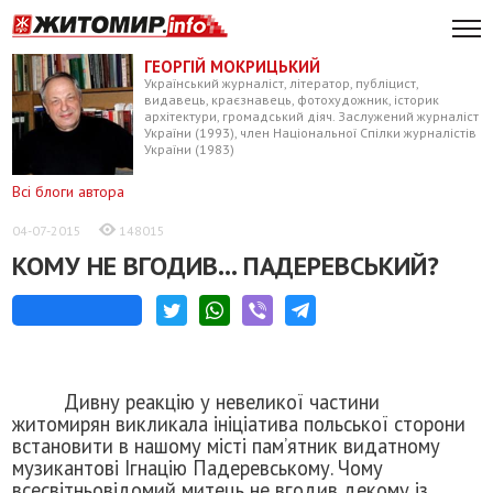
ГЕОРГІЙ МОКРИЦЬКИЙ
Український журналіст, літератор, публіцист,
видавець, краєзнавець, фотохудожник, історик
архітектури, громадський діяч. Заслужений журналіст
України (1993), член Національної Спілки журналістів
України (1983)
Всі блоги автора
04-07-2015
148015
КОМУ НЕ ВГОДИВ… ПАДЕРЕВСЬКИЙ?
Дивну реакцію у невеликої частини
житомирян викликала ініціатива польської сторони
встановити в нашому місті пам’ятник видатному
музикантові Ігнацію Падеревському. Чому
всесвітньовідомий митець не вгодив декому із