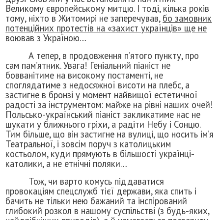
Великому європейському митцю. І тоді, кілька років
тому, ніхто в Житомирі не заперечував,
бо замовник
потенційних протестів на «захист українців» ще не
воював з Україною
…
А тепер, в продовження п’ятого пункту, про
сам пам’ятник. Увага! Геніальний піаніст не
бовванітиме на високому постаменті, не
споглядатиме з недосяжної висоти на плебс, а
застигне в бронзі у момент найвищої естетичної
радості за інструментом: майже на рівні наших очей!
Польсько-український піаніст закликатиме нас не
шукати у ближнього гріхи, а радіти Небу і Сонцю.
Тим більше, що він застигне на вулиці, що носить ім’я
Театральної, і зовсім поруч з католицьким
костьолом, куди прямують в більшості українці-
католики, а не етнічні поляки…
Тож, чи варто комусь піддаватися
провокаціям спецслужб тієї держави, яка спить і
бачить не тільки нею бажаний та інспірований
глибокий розкол в нашому суспільстві (з будь-яких,