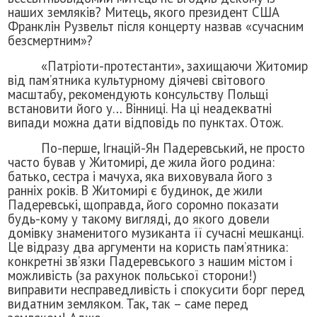
наших земляків? Митець, якого президент США
Франклін Рузвельт після концерту назвав «сучасним
безсмертним»?
«Патріоти-протестанти», захищаючи Житомир
від пам’ятника культурному діячеві світового
масштабу, рекомендують консульству Польщі
встановити його у… Вінниці. На ці неадекватні
випади можна дати відповідь по пунктах. Отож.
По-перше, Ігнацій-Ян Падеревський, не просто
часто бував у Житомирі, де жила його родина:
батько, сестра і мачуха, яка виховувала його з
ранніх років. В Житомирі є будинок, де жили
Падеревські, щоправда, його соромно показати
будь-кому у такому вигляді, до якого довели
домівку знаменитого музиканта її сучасні мешканці.
Це відразу два аргументи на користь пам’ятника:
конкретні зв’язки Падеревського з нашим містом і
можливість (за рахунок польської сторони!)
виправити несправедливість і спокусити борг перед
видатним земляком. Так, так – саме перед