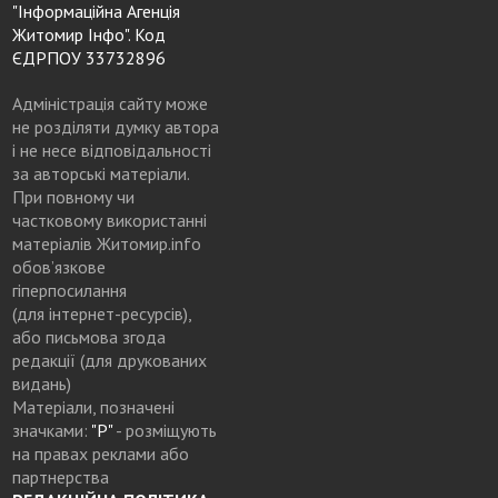
"Інформаційна Агенція
Житомир Інфо". Код
ЄДРПОУ 33732896
Адміністрація сайту може
не розділяти думку автора
і не несе відповідальності
за авторські матеріали.
При повному чи
частковому використанні
матеріалів Житомир.info
обов’язкове
гіперпосилання
(для інтернет-ресурсів),
або письмова згода
редакції (для друкованих
видань)
Матеріали, позначені
значками:
"Р"
- розміщують
на правах реклами або
партнерства