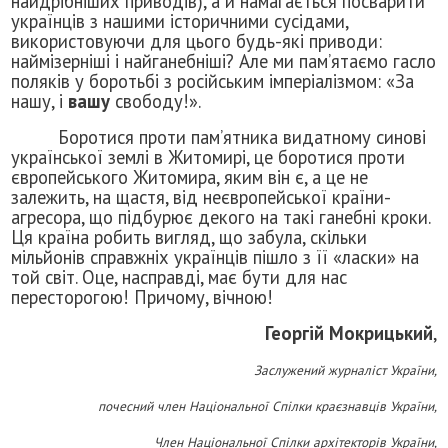
найдрібніших приводів), а й намагається посварити
українців з нашими історичними сусідами,
використовуючи для цього будь-які приводи:
наймізерніші і найганебніші? Але ми пам’ятаємо гасло
поляків у боротьбі з російським імперіалізмом: «За
нашу, і
вашу
свободу!»
.
Боротися проти пам’ятника видатному синові
української землі в Житомирі, це боротися проти
європейського Житомира, яким він є, а це не
залежить, на щастя, від неєвропейської країни-
агресора, що підбурює декого на такі ганебні кроки.
Ця країна робить вигляд, що забула, скільки
мільйонів справжніх українців пішло з її «ласки» на
той світ. Оце, насправді, має бути для нас
пересторогою! Причому, вічною!
Георгій Мокрицький
,
Заслужений журналіст України,
почесний член Національної Спілки краєзнавців України,
Член Національної Спілки архітекторів України,