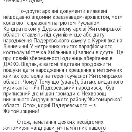
земляком! Адже,
По-друге: архівні документи виявлені
нещодавно відомим краєзнавцем-архівістом, моїм
колегою і справжнім патріотом Русланом
Кондратюком у Державному архіві Житомирської
області ставлять під сумнів місце або дату
народження Падеревського
саме
у с. Курилівка на
Вінничинні. У метричних книгах парафіяльного
костьолу містечка Хмільника ці записи відсутні. Це
при повній збереженості одиниць зберігання в
ДАЖО. Відтак, є вагомі підстави продовжити
пошуки дати народження і хрещення в метричних
книгах костьолів на терені сучасної Житомирської
області. Чому? Тому що (увага!), батько видатного
музиканта – Ян Падеревський народився, і був
приписаний до міщан громади с. Нехворощ
нинішнього Андрушівського району Житомирської
області. Отож, корні Падеревського – з
Житомирщини!
Отож, намагання деяких несвідомих
житомирян «відправити» пам’ятник нашого