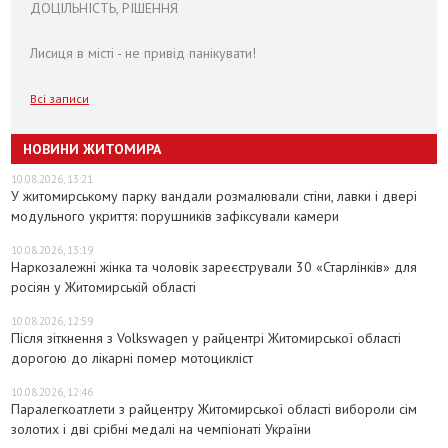
ДОЦІЛЬНІСТЬ, РІШЕННЯ
Лисиця в місті - не привід панікувати!
Всі записи
НОВИНИ ЖИТОМИРА
10.08.2026, 13:21
У житомирському парку вандали розмалювали стіни, лавки і двері
модульного укриття: порушників зафіксували камери
10.08.2026, 13:19
Наркозалежні жінка та чоловік зареєстрували 30 «Старлінків» для
росіян у Житомирській області
10.08.2026, 12:59
Після зіткнення з Volkswagen у райцентрі Житомирської області
дорогою до лікарні помер мотоцикліст
10.08.2026, 12:46
Паралегкоатлети з райцентру Житомирської області вибороли сім
золотих і дві срібні медалі на чемпіонаті України