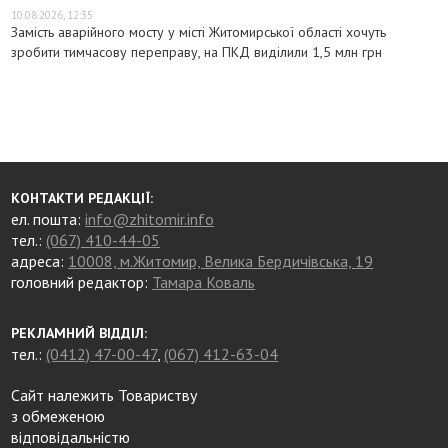
10.08.2026, 12:35
Замість аварійного мосту у місті Житомирської області хочуть
зробити тимчасову переправу, на ПКД виділили 1,5 млн грн
КОНТАКТИ РЕДАКЦІЇ:
ел. пошта:
info@zhitomir.info
тел.:
(067) 410-44-05
адреса:
10008, м.Житомир, Велика Бердичівська, 19
головний редактор:
Тамара Коваль
РЕКЛАМНИЙ ВІДДІЛ:
тел.:
(0412) 47-00-47
,
(067) 412-63-04
Сайт належить Товариству
з обмеженою
відповідальністю