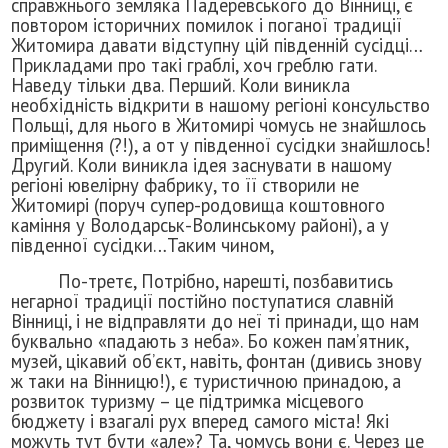
справжнього земляка Падеревського до Вінниці, є
повтором історичних помилок і поганої традиції
Житомира давати відступну цій південній сусідці…
Прикладами про такі граблі, хоч греблю гати.
Наведу тільки два. Перший. Коли виникла
необхідність відкрити в нашому регіоні консульство
Польщі, для нього в Житомирі чомусь не знайшлось
приміщення (?!), а от у південної сусідки знайшлось!
Другий. Коли виникла ідея заснувати в нашому
регіоні ювелірну фабрику, то її створили не
Житомирі (поруч супер-родовища коштовного
каміння у Володарськ-Волинському районі), а у
південної сусідки…Таким чином,
По-третє, Потрібно, нарешті, позбавитись
негарної традиції постійно поступатися славній
Вінниці, і не відправляти до неї ті принади, що нам
буквально «падають з неба». Бо кожен пам’ятник,
музей, цікавий об’єкт, навіть, фонтан (дивись знову
ж таки на Вінницю!), є туристичною принадою, а
розвиток туризму – це підтримка місцевого
бюджету і взагалі рух вперед самого міста! Які
можуть тут бути «але»? Та, чомусь вони є. Через це