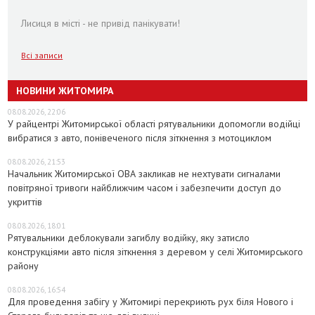
Лисиця в місті - не привід панікувати!
Всі записи
НОВИНИ ЖИТОМИРА
08.08.2026, 22:06
У райцентрі Житомирської області рятувальники допомогли водійці
вибратися з авто, понівеченого після зіткнення з мотоциклом
08.08.2026, 21:53
Начальник Житомирської ОВА закликав не нехтувати сигналами
повітряної тривоги найближчим часом і забезпечити доступ до
укриттів
08.08.2026, 18:01
Рятувальники деблокували загиблу водійку, яку затисло
конструкціями авто після зіткнення з деревом у селі Житомирського
району
08.08.2026, 16:54
Для проведення забігу у Житомирі перекриють рух біля Нового і