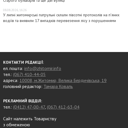
Старого бульварів та ще дві вулиці
08.08.2026, 16:26
У липні житомирські патрульні склали півсотні протоколів на пʼяних
водіїв та виявили 17 випадків перевезення лісу з порушеннями
КОНТАКТИ РЕДАКЦІЇ:
ел. пошта:
info@zhitomir.info
тел.:
(067) 410-44-05
адреса:
10008, м.Житомир, Велика Бердичівська, 19
головний редактор:
Тамара Коваль
РЕКЛАМНИЙ ВІДДІЛ:
тел.:
(0412) 47-00-47
,
(067) 412-63-04
Сайт належить Товариству
з обмеженою