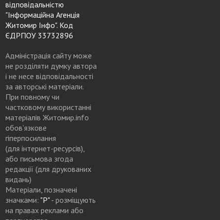
відповідальністю
"Інформаційна Агенція
Житомир Інфо". Код
ЄДРПОУ 33732896
Адміністрація сайту може
не розділяти думку автора
і не несе відповідальності
за авторські матеріали.
При повному чи
частковому використанні
матеріалів Житомир.info
обов’язкове
гіперпосилання
(для інтернет-ресурсів),
або письмова згода
редакції (для друкованих
видань)
Матеріали, позначені
значками:
"Р"
- розміщують
на правах реклами або