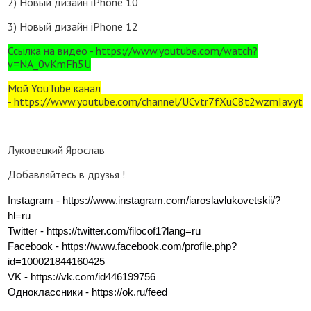
2) Новый дизайн iPhone 10
3) Новый дизайн iPhone 12
Ссылка на видео - https://www.youtube.com/watch?
v=NA_0vKmFh5U
Мой YouTube канал
- https://www.youtube.com/channel/UCvtr7fXuC8t2wzmIavyt7
Луковецкий Ярослав
Добавляйтесь в друзья !
Instagram - https://www.instagram.com/iaroslavlukovetskii/?
hl=ru
Twitter - https://twitter.com/filocof1?lang=ru
Facebook - https://www.facebook.com/profile.php?
id=100021844160425
VK - https://vk.com/id446199756
Одноклассники - https://ok.ru/feed