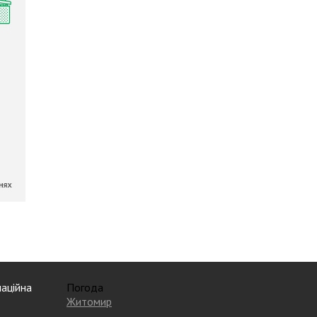
аційна
Погода
Житомир