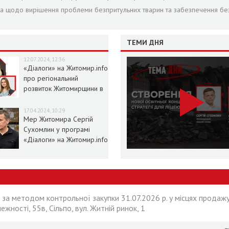
ра щодо вирішення проблеми безпритульних тварин та забезпечення бе
ТЕМИ ДНЯ
12.07.2024, 12:36
«Діалоги» на Житомир.info
про регіональний
розвиток Житомирщини в
умовах воєнного стану
17.04.2024, 10:29
Мер Житомира Сергій
Сухомлин у програмі
«Діалоги» на Житомир.info
 за методом контрольної закупки 31.07.2026 р. у місцях продажу
лежності, 55в, Сільпо, вул. Житній ринок, 1