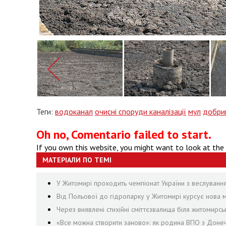
Теги:
водоканал
очисні споруди каналізації
мул
добри
Oh no, Comentario failed to start.
If you own this website, you might want to look at the
МАТЕРІАЛИ ПО ТЕМІ
У Житомирі проходить чемпіонат України з веслуванн
Від Польової до гідропарку у Житомирі курсує нова м
Через виявлені стихійні сміттєзвалища біля житомирсь
«Все можна створити заново»: як родина ВПО з Доне