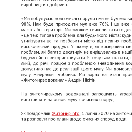
виробництво добрива.
«Ми побудуємо нові очисні споруди і ми не будемо вж
98%. Нам буде приходити мул вже 76%. І це вже бу
масштабні території. Ми зможемо використати їх для 
- це теж типова проблема для будь-якого міста: куди
утилізувати це та позбавити місто від певних проб
високоякісний продукт. У цьому є, як комерційна м
проблем, які багато десятиріч не вирішувались в наші
будемо його використовувати. Я хочу вам сказати,
який, до речі, працює з проблемою зневоднення вод
допустило нас до реалізації цього мулу. Ми домовил
мулу мінеральні добрива. Ми зараз на етапі про
«Житомирводоканал» Андрій Нікітін.
На житомирському водоканалі запрошують аграрі
виготовляти на основі мулу з очисних споруд.
Як повідомляв
Житомир.info
, 1 липня 2020 на житом
та розповіли про плани щодо очисних споруд води.