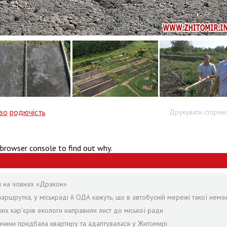
во
родючість
Друкувати сторінк
 browser console to find out why.
я на човнах «Дракон»
аршрутка, у міськраді й ОДА кажуть, що в автобусній мережі такої нема
ких кар’єрів екологи направили лист до міської ради
ччини придбала квартиру та адаптувалася у Житомирі