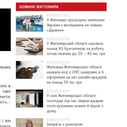
НОВИНИ ЖИТОМИРА
07.08.2026, 20:12
У Житомирі проходить чемпіонат
України з веслування на човнах
«Дракон»
07.08.2026, 17:40
У Житомирській області шукають
понад 80 бухгалтерів, за роботу
готові платити до 30 – 40 тис. грн
07.08.2026, 17:02
льних
Жителька Житомирської області
назвала код з СМС шахраям, а ті
оформили на неї онлайн-кредитів
на понад 30 тис. грн
аємо в
 таке
07.08.2026, 16:31
У селі Житомирської області
ачити.
господар під час сварки вдарив
кт», -
гостя кухонним ножем й пішов з
дому
07.08.2026, 15:36
 і він
Інтерв’ю з ректором
дшить