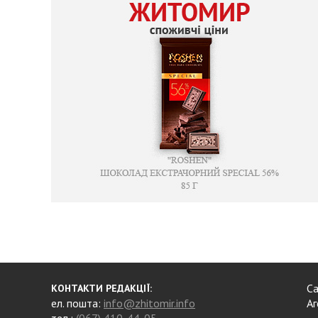
Са
КОНТАКТИ РЕДАКЦІЇ:
ел. пошта:
info@zhitomir.info
Аг