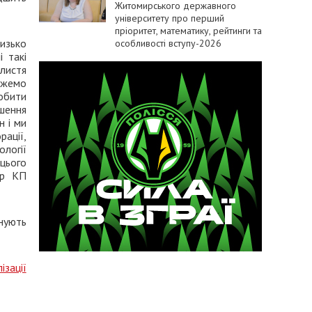
Житомирського державного
університету про перший
пріоритет, математику, рейтинги та
лизько
особливості вступу-2026
 такі
 листя
можемо
обити
шення
н і ми
ації,
логії
 цього
ор КП
нують
ізації