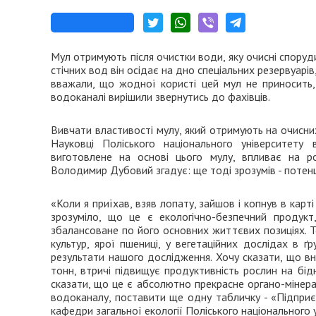
Мул отримують після очистки води, яку очисні споруд
стічних вод він осідає на дно спеціальних резервуарі
вважали, що жодної користі цей мул не приносить,
водоканалі вирішили звернутись до фахівців.
Вивчати властивості мулу, який отримують на очисн
Науковці Поліського національного університет
виготовлене на основі цього мулу, впливає на ро
Володимир Дубовий згадує: ще тоді зрозумів - потенц
«Коли я приїхав, взяв лопату, зайшов і копнув в карт
зрозуміло, що це є екологічно-безпечний продук
збалансоване по його основних життєвих позиціях. 
культур, ярої пшениці, у вегетаційних дослідах в ґ
результати нашого дослідження. Хочу сказати, що вн
тонн, втричі підвищує продуктивність рослин на бі
сказати, що це є абсолютно прекрасне органо-мінерал
водоканалу, поставити ще одну табличку - «Підпри
кафедри загальної екології Поліського національног