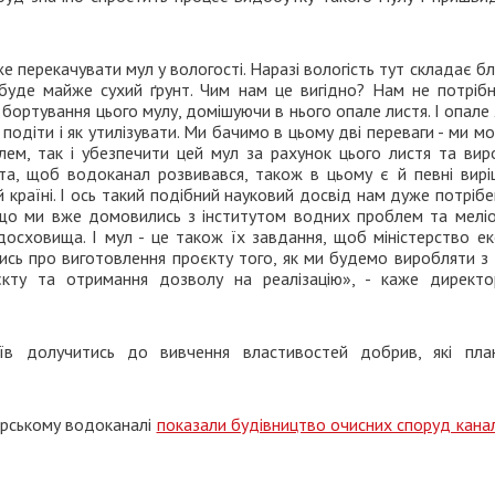
е перекачувати мул у вологості. Наразі вологість тут складає б
де майже сухий ґрунт. Чим нам це вигідно? Нам не потрібні
бортування цього мулу, домішуючи в нього опале листя. І опале
 подіти і як утилізувати. Ми бачимо в цьому дві переваги - ми 
лем, так і убезпечити цей мул за рахунок цього листя та вир
ета, щоб водоканал розвивався, також в цьому є й певні вирі
й країні. І ось такий подібний науковий досвід нам дуже потрібе
 що ми вже домовились з інститутом водних проблем та меліор
осховища. І мул - це також їх завдання, щоб міністерство еко
ись про виготовлення проєкту того, як ми будемо виробляти з
єкту та отримання дозволу на реалізацію», - каже директ
їв долучитись до вивчення властивостей добрив, які пла
ирському водоканалі
показали будівництво очисних споруд канал