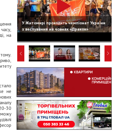
У Житомирі проходить чемпіонат України
ищення
з веслування на човнах «Дракон»
 часу,
і, на
тому.
риво,
итету
 стало
ке не
нових
каналу
 20-30
 можу
удівлі
фесор