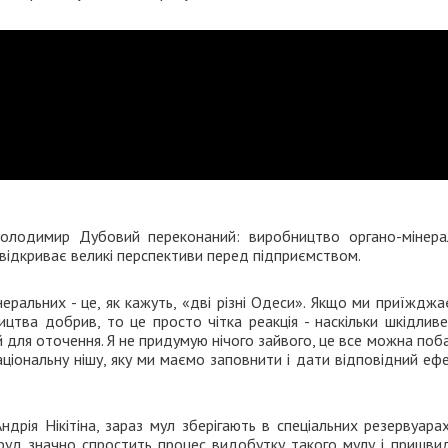
Володимир Дубовий переконаний: виробництво органо-мінера
відкриває великі перспективи перед підприємством.
ральних - це, як кажуть, «дві різні Одеси». Якщо ми приїждж
цтва добрив, то це просто чітка реакція - наскільки шкідливе
й для оточення. Я не придумую нічого зайвого, це все можна поб
ціональну нішу, яку ми маємо заповнити і дати відповідний ефе
ія Нікітіна, зараз мул зберігають в спеціальних резервуарах
оруд значно спростить процес видобутку такого мулу і пришви