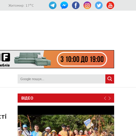
Житомир:
17
°C
ВІДЕО
ті