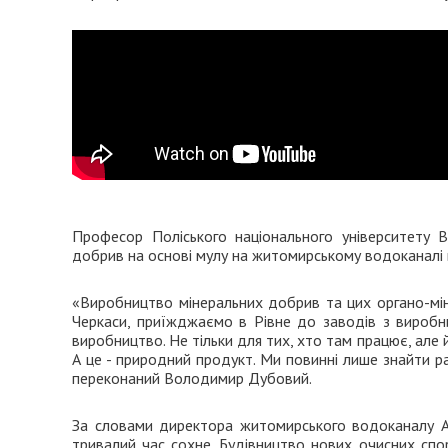
Професор Поліського національного університету 
добрив на основі мулу на житомирському водоканалі 
«Виробництво мінеральних добрив та цих органо-міне
Черкаси, приїжджаємо в Рівне до заводів з виробни
виробництво. Не тільки для тих, хто там працює, але 
А це - природний продукт. Ми повинні лише знайти ра
переконаний Володимир Дубовий.
За словами директора житомирського водоканалу Андр
тривалий час сохне. Будівництво нових очисних сп