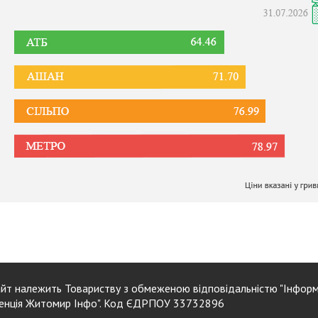
йт належить Товариству з обмеженою відповідальністю "Інформ
енція Житомир Інфо". Код ЄДРПОУ 33732896