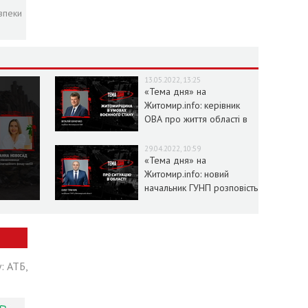
зпеки
13.05.2022, 13:25
«Тема дня» на
Житомир.info: керівник
ОВА про життя області в
умовах воєнного стану
29.04.2022, 10:59
«Тема дня» на
Житомир.info: новий
начальник ГУНП розповість
про ситуацію в області
: АТБ,