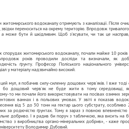
и житомирського водоканалу отримують з каналізації. Після оч
в, звідки переноситься на окрему територію. Впродовж тривалого
 а може бути й шкідливим. Щоб з'ясувати, чи так це насправд
их спорудах житомирського водоканалу, почали майже 10 років 
у впродовж років проводили досліди та визначали, як доб
дючість ґрунту. Професор Поліського національного універс
іал у матеріалу надзвичайно високий.
і цей мул, я побачив силу-силенну дощових черв’яків. І вже тоді
т, бо дощовий черв’як не буде жити в тому середовищі, я
Тому-то ми почали його використовувати на посівах озимих зер
рунтових ваннах і в польових умовах. У звіті я показав водо
есення від 5 до 30 тонн на гектар цього субстрату, особливо
дних за родючістю ґрунтах. Тому я зараз з повною впевненістю
ьне добриво. І я радив би поруч з табличкою, яка висить на б
ємство з виробництва органо-мінеральних добрив», - каже про
о університету Володимир Дубовий.