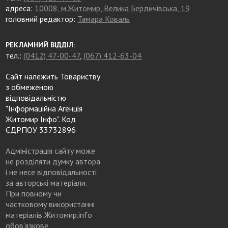
адреса:
10008, м.Житомир, Велика Бердичівська, 19
головний редактор:
Тамара Коваль
РЕКЛАМНИЙ ВІДДІЛ:
тел.:
(0412) 47-00-47
,
(067) 412-63-04
Сайт належить Товариству
з обмеженою
відповідальністю
"Інформаційна Агенція
Житомир Інфо". Код
ЄДРПОУ 33732896
Адміністрація сайту може
не розділяти думку автора
і не несе відповідальності
за авторські матеріали.
При повному чи
частковому використанні
матеріалів Житомир.info
обов’язкове