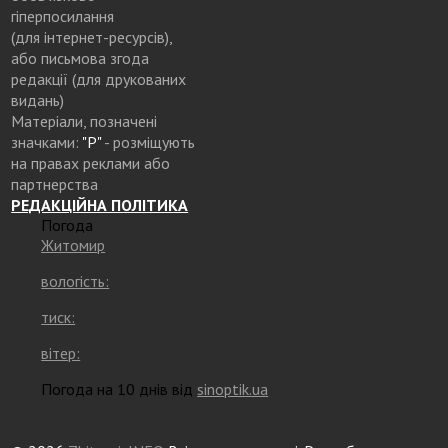
гіперпосилання
(для інтернет-ресурсів),
або письмова згода
редакції (для друкованих
видань)
Матеріали, позначені
значками:
"Р"
- розміщують
на правах реклами або
партнерства
РЕДАКЦІЙНА ПОЛІТИКА
Погода
Житомир
вологість:
тиск:
вітер:
Погода на 10 днів від
sinoptik.ua