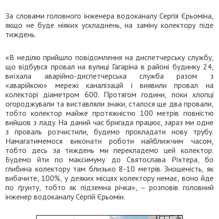
За словами головного інженера водоканалу Сергія Єрьоміна,
якщо не буде ніяких ускладнень, на заміну колектору піде
тиждень.
«В неділю прийшло повідомлення на диспетчерську службу,
що відбувся провал на вулиці Гагаріна в районі будинку 24,
виїхала аварійно-диспетчерська служба разом з
«аварійкою» мережі каналізацій і виявили провал на
колекторі діаметром 600. Протягом години, поки хлопці
огороджували та виставляли знаки, сталося ще два провали,
тобто колектор майже протяжністю 100 метрів повністю
вийшов з ладу. На даний час бригада працює, зараз ми одне
з проваль розчистили, будемо прокладати нову трубу.
Намагатимемося виконати роботи найближчим часом,
тобто десь за тиждень ми перекладемо цей колектор.
Будемо йти по максимуму до Святослава Ріхтера, бо
глибина колектору там близько 8-10 метрів. Зношеність, як
вибачите, 100%, у деяких місцях колектору немає, воно йде
по ґрунту, тобто як підземна річка», – розповів головний
інженер водоканалу Сергій Єрьомін.