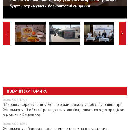
будуть отримувати безкоштовні сніданки
НОВИНИ ЖИТОМИРА
06.08.2026, 17:28
Збирався користуватись іменною лампадкою у побуті: у райцентрі
Житомирської області розшукали чоловіка, причетного до крадіжки
з могили військового
06.08.2026, 16:48
Житомирська бригада посіла перше місце за результатами