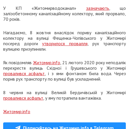
У КП «Житомирводоканал»
зазначають
, що
залізобетонному каналізаційному колектору, який прорвало,
70 років.
Нагадаємо, 8 жовтня внаслідок пориву каналізаційного
колектору на вулиці Фещенка-Чопівського у Житомирі
посеред дороги
утворилося провалля
, рух транспорту
вулицею призупиняли.
Як повідомляв
Житомир.info
, 21 лютого 2020 року неподалік
перехрестя вулиць Східної і Грушевського у Житомирі
провалився асфальт
, і з ями фонтаном била вода. Через
порив рух транспорту по вулиці був ускладнений.
8 червня на вулиці Великій Бердичівській у Житомирі
провалився асфальт
, у яму потрапила вантажівка.
Житомир.info
Підписуйтесь на Житомир.info в Telegram