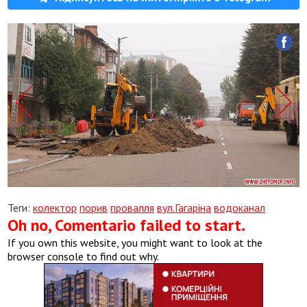
Теги:
колектор
порив
провалля
вул.Гагаріна
водоканал
Oh no, Comentario failed to start.
If you own this website, you might want to look at the
browser console to find out why.