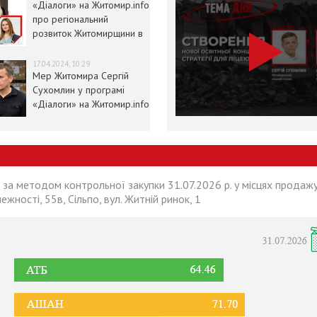
«Діалоги» на Житомир.info
про регіональний
розвиток Житомирщини в
умовах воєнного стану
17.04.2024, 10:29
Мер Житомира Сергій
Сухомлин у програмі
«Діалоги» на Житомир.info
 за методом контрольної закупки 31.07.2026 р. у місцях продажу
лежності, 55в, Сільпо, вул. Житній ринок, 1