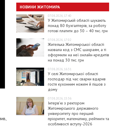
НОВИНИ ЖИТОМИРА
07.08.2026, 17:40
У Житомирській області шукають
понад 80 бухгалтерів, за роботу
готові платити до 30 – 40 тис. грн
07.08.2026, 17:02
Жителька Житомирської області
назвала код з СМС шахраям, а ті
оформили на неї онлайн-кредитів
на понад 30 тис. грн
07.08.2026, 16:31
У селі Житомирської області
господар під час сварки вдарив
гостя кухонним ножем й пішов з
дому
07.08.2026, 15:36
Інтерв’ю з ректором
Житомирського державного
університету про перший
ив,
пріоритет, математику, рейтинги та
особливості вступу-2026