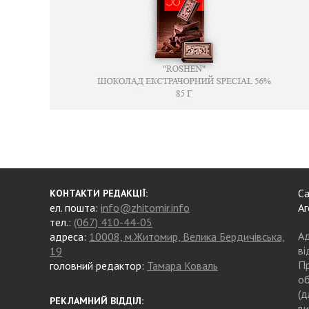
Са
КОНТАКТИ РЕДАКЦІЇ:
ел. пошта:
info@zhitomir.info
Аг
тел.:
(067) 410-44-05
Ад
адреса:
10008, м.Житомир, Велика Бердичівська,
ві
19
Пр
головний редактор:
Тамара Коваль
об
(д
РЕКЛАМНИЙ ВІДДІЛ:
ви