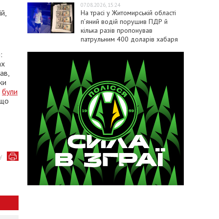
07.08.2026, 15:24
й,
На трасі у Житомирській області
п’яний водій порушив ПДР й
кілька разів пропонував
патрульним 400 доларів хабаря
:
ах
ав,
ки
і
були
 що
у