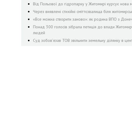
Від Польової до гідропарку у Житомирі курсує нова м
Через виявлені стихійні сміттєзвалища біля житомирсь
«Все можна створити заново»: як родина ВПО з Доне
Понад 300 голосів зібрала петиція до влади Житоми
людей
Суд зобов’язав ТОВ звільнити земельну ділянку в цен