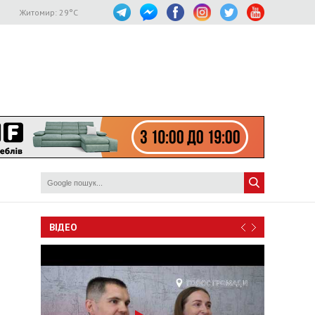
Житомир:
29
°C
ВІДЕО