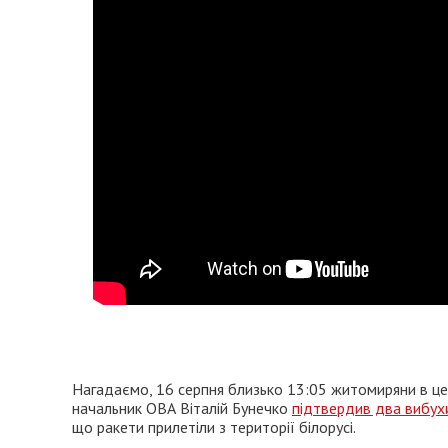
Нагадаємо, 16 серпня близько 13:05 житомиряни в цен
начальник ОВА Віталій Бунечко
підтвердив два вибух
що ракети прилетіли з території білорусі.