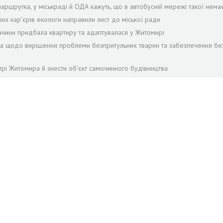
аршрутка, у міськраді й ОДА кажуть, що в автобусній мережі такої нема
ких кар’єрів екологи направили лист до міської ради
ччини придбала квартиру та адаптувалася у Житомирі
ра щодо вирішення проблеми безпритульних тварин та забезпечення бе
трі Житомира й знести об’єкт самочинного будівництва