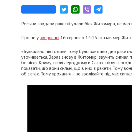
Росіяни завдали ракетні удари біля Житомира, не вар
Про це у
зверненні
16 серпня о 14:15 сказав мер Жито
«Буквально пів години тому було завдано два ракетни
уточнюється. Зараз знову в Житомирі звучить сигнал по
бо після Криму, після аеродрому в Саках, після сього
показати, що вони сильні, що в них є ракети. Тому во
об’єктах. Тому прохання – не зволікайте під час сигнал