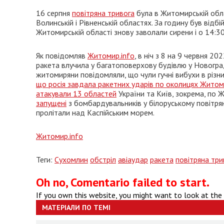
16 серпня
повітряна тривога
була в Житомирській обла
Волинській і Рівненській областях. За годину був відбі
Житомирській області знову заволали сирени і о 14:30 
Як повідомляв
Житомир.info
, в ніч з 8 на 9 червня 2
ракета влучила у багатоповерхову будівлю у Новогра
житомиряни повідомляли, що чули гучні вибухи в різн
що росія завдала ракетних ударів по околицях Жито
атакували 13 областей
України та Київ, зокрема, по 
запущені
з бомбардувальників у білоруському повітряно
пролітали над Каспійським морем.
Житомир.info
Теги:
Сухомлин
обстріл
авіаудар
ракета
повітряна три
Oh no, Comentario failed to start.
If you own this website, you might want to look at the
МАТЕРІАЛИ ПО ТЕМІ