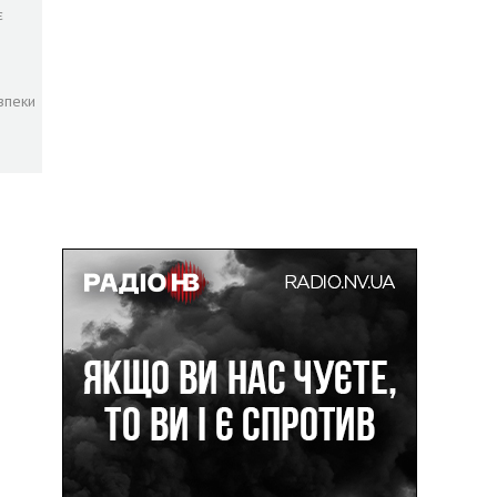
є
зпеки