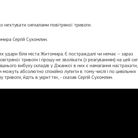
то нехтувати сигналами повітряної тривоги.
мира Сергій Сухомлин.
х удари біля міста Житомира. Є постраждалі чи немає – зараз
вітряної тривоги і прошу не зволікати (з реагуванням) на цей сиг
днішнього вибуху складів у Джанкої в них є намагання настрахати,
ни можуть абсолютно спокійно лупити в тому числі і по цивільних
у тривоги, йдіть в укриття», - сказав Сергій Сухомлин.