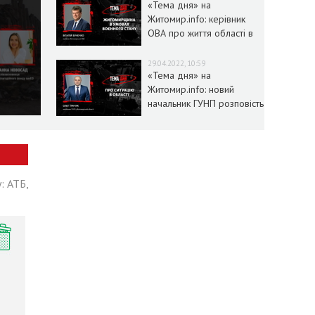
«Тема дня» на
Житомир.info: керівник
ОВА про життя області в
умовах воєнного стану
29.04.2022, 10:59
«Тема дня» на
Житомир.info: новий
начальник ГУНП розповість
про ситуацію в області
: АТБ,