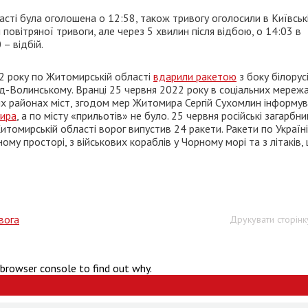
сті була оголошена о 12:58, також тривогу оголосили в Київські
й повітряної тривоги, але через 5 хвилин після відбою, о 14:03 в
– відбій.
022 року по Житомирській області
вдарили ракетою
з боку білорусі
д-Волинському. Вранці 25 червня 2022 року в соціальних мереж
их районах міст, згодом мер Житомира Сергій Сухомлин інформув
мира
, а по місту «прильотів» не було. 25 червня російські загарбни
Житомирській області ворог випустив 24 ракети. Ракети по Україн
му просторі, з військових кораблів у Чорному морі та з літаків,
вога
Друкувати сторінк
 browser console to find out why.