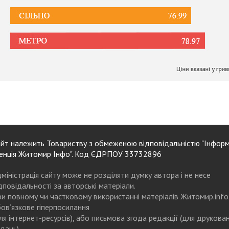
йт належить Товариству з обмеженою відповідальністю "Інформ
енція Житомир Інфо". Код ЄДРПОУ 33732896
міністрація сайту може не розділяти думку автора і не несе
дповідальності за авторські матеріали.
и повному чи частковому використанні матеріалів Житомир.info
ов’язкове гіперпосилання
ля інтернет-ресурсів), або письмова згода редакції (для друкова
дань)