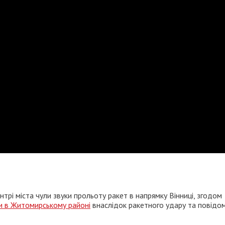
трі міста чули звуки прольоту ракет в напрямку Вінниці, згодом
и в Житомирському районі
внаслідок ракетного удару та повідом