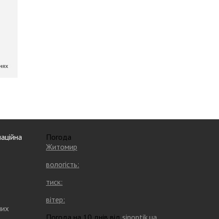
аційна
Погода
Житомир
вологість:
тиск:
вітер:
них
Погода на 10 днів від
sinoptik.ua