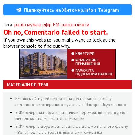
Підписуйтесь на Житомир.info в Telegram
Теги:
радіо
музика
ефір
FМ
шансон
квоти
Oh no, Comentario failed to start.
If you own this website, you might want to look at the
browser console to find out why.
МАТЕРІАЛИ ПО ТЕМІ
Кмитівський музей передав на реставрацію картину
видатного житомирського художника Віктора Шкуринського
У Житомирській області визначили переможців літературно-
мистецької премії імені Лесі Українки
У Житомирі відбудеться спецпоказ документального фільму
«Вона», однією з героїнь якого є житомирянка