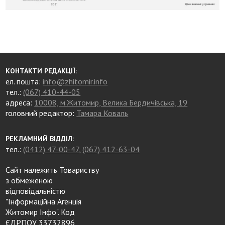
КОНТАКТИ РЕДАКЦІЇ:
ел. пошта:
info@zhitomir.info
тел.:
(067) 410-44-05
адреса:
10008, м.Житомир, Велика Бердичівська, 19
головний редактор:
Тамара Коваль
РЕКЛАМНИЙ ВІДДІЛ:
тел.:
(0412) 47-00-47
,
(067) 412-63-04
Сайт належить Товариству
з обмеженою
відповідальністю
"Інформаційна Агенція
Житомир Інфо". Код
ЄДРПОУ 33732896