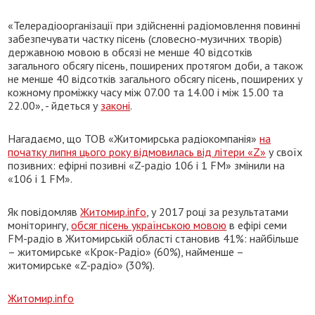
«Телерадіоорганізації при здійсненні радіомовлення повинні
забезпечувати частку пісень (словесно-музичних творів)
державною мовою в обсязі не менше 40 відсотків
загального обсягу пісень, поширених протягом доби, а також
не менше 40 відсотків загального обсягу пісень, поширених у
кожному проміжку часу між 07.00 та 14.00 і між 15.00 та
22.00», - йдеться у
законі
.
Нагадаємо, що ТОВ «Житомирська радіокомпанія»
на
початку липня цього року відмовилась від літери «Z»
у своїх
позивних: ефірні позивні «Z-радіо 106 і 1 FМ» змінили на
«106 і 1 FМ».
Як повідомляв
Житомир.info
, у 2017 році за результатами
моніторингу,
обсяг пісень українською мовою
в ефірі семи
FM-радіо в Житомирській області становив 41%: найбільше
– житомирське «Крок-Радіо» (60%), найменше –
житомирське «Z-радіо» (30%).
Житомир.info