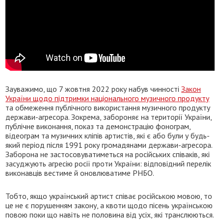
Зауважимо, що 7 жовтня 2022 року набув чинності
Закон
України щодо підтримки національного музичного продукту
та обмеження публічного використання музичного продукту
держави-агресора. Зокрема, забороняє на території України,
публічне виконання, показ та демонстрацію фонограм,
відеограм та музичних кліпів артистів, які є або були у будь-
який період після 1991 року громадянами держави-агресора.
Заборона не застосовуватиметься на російських співаків, які
засуджують агресію росії проти України: відповідний перелік
виконавців вестиме й оновлюватиме РНБО.
Тобто, якщо український артист співає російською мовою, то
це не є порушенням закону, а квоти щодо пісень українською
повою поки що навіть не половина від усіх, які транслюються.