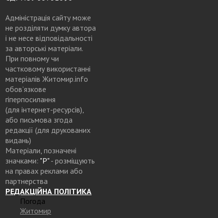
Адміністрація сайту може
не розділяти думку автора
і не несе відповідальності
за авторські матеріали.
При повному чи
частковому використанні
матеріалів Житомир.info
обов’язкове
гіперпосилання
(для інтернет-ресурсів),
або письмова згода
редакції (для друкованих
видань)
Матеріали, позначені
значками:
"Р"
- розміщують
на правах реклами або
партнерства
РЕДАКЦІЙНА ПОЛІТИКА
Погода
Житомир