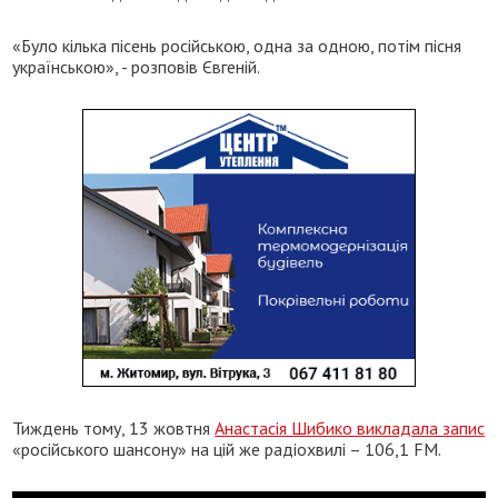
«Було кілька пісень російською, одна за одною, потім пісня
українською», - розповів Євгеній.
Тиждень тому, 13 жовтня
Анастасія Шибико викладала запис
«російського шансону» на цій же радіохвилі – 106,1 FM.