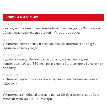
НОВИНИ ЖИТОМИРА
08.08.2026, 12:38
Внаслідок зіткнення трьох автомобілів біля райцентру Житомирської
області травмувались двоє дітей і пʼятеро дорослих
08.08.2026, 11:55
У Житомирі через зливу підтопило вулиці: автомобілі подекуди
їздять по колеса у воді
08.08.2026, 10:33
Судили жительку Житомирської області, яка вкрала з дому
пенсіонерки сейф з 330 тис. грн, відкрила його сокирою і викинула у
водойму
07.08.2026, 20:12
У Житомирі проходить чемпіонат України з веслування на човнах
«Дракон»
07.08.2026, 17:40
У Житомирській області шукають понад 80 бухгалтерів, за роботу
готові платити до 30 – 40 тис. грн