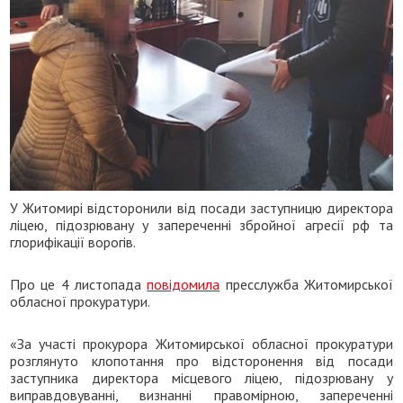
У Житомирі відсторонили від посади заступницю директора
ліцею, підозрювану у запереченні збройної агресії рф та
глорифікації ворогів.
Про це 4 листопада
повідомила
пресслужба Житомирської
обласної прокуратури.
«За участі прокурора Житомирської обласної прокуратури
розглянуто клопотання про відсторонення від посади
заступника директора місцевого ліцею, підозрювану у
виправдовуванні, визнанні правомірною, запереченні