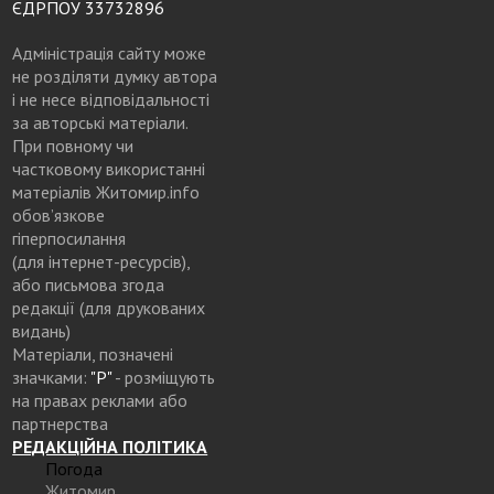
ЄДРПОУ 33732896
Адміністрація сайту може
не розділяти думку автора
і не несе відповідальності
за авторські матеріали.
При повному чи
частковому використанні
матеріалів Житомир.info
обов’язкове
гіперпосилання
(для інтернет-ресурсів),
або письмова згода
редакції (для друкованих
видань)
Матеріали, позначені
значками:
"Р"
- розміщують
на правах реклами або
партнерства
РЕДАКЦІЙНА ПОЛІТИКА
Погода
Житомир