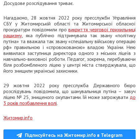
Досудове розслідування триває.
Нагадаємо, 28 жовтня 2022 року пресслужби Управління
СБУ у Житомирській області та Житомирської обласної
прокуратури повідомили про
викриття чергової прихильниці
рашизму
, яка публічно підтримувала так звану «політику
путіна» та вважала так звану «спеціальну військову операцію
рф» правильною і «спровокованою» владою України. Нею
виявилася заступниця директора одного з міських ліцеїв з
навчально-виховної роботи. Педагог, зокрема, перебуваючи
біля розбомбленого ліцею у центрі міста стверджувала, що
його знищили українські захисники.
29 жовтня 2022 року пресслужба Державного бюро
розслідувань повідомила, що шанувальниця путіна – завуч
ліцею № 25, знищеного окупантами. Їй може загрожувати
до
3 років позбавлення волі
.
Житомир.info
Підписуйтесь на Житомир.info в Telegram