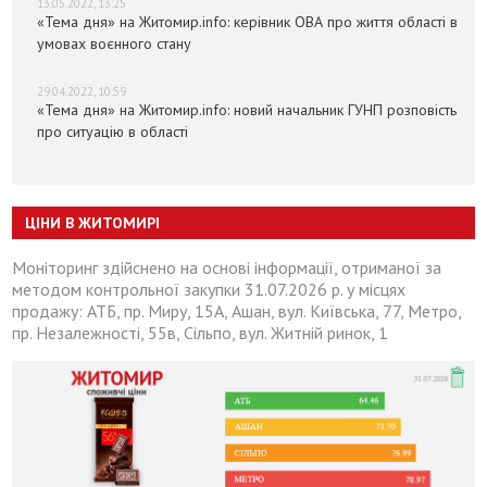
13.05.2022, 13:25
«Тема дня» на Житомир.info: керівник ОВА про життя області в
умовах воєнного стану
29.04.2022, 10:59
«Тема дня» на Житомир.info: новий начальник ГУНП розповість
про ситуацію в області
ЦІНИ В ЖИТОМИРІ
Моніторинг здійснено на основі інформації, отриманої за
методом контрольної закупки 31.07.2026 р. у місцях
продажу: АТБ, пр. Миру, 15А, Ашан, вул. Київська, 77, Метро,
пр. Незалежності, 55в, Сільпо, вул. Житній ринок, 1