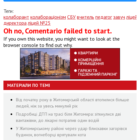
Теги:
колаборант
колабораціонізм
СБУ
вчитель
педагог
завуч
ліцей
директора
ліцей №25
Oh no, Comentario failed to start.
If you own this website, you might want to look at the
browser console to find out why.
МАТЕРІАЛИ ПО ТЕМІ
Від початку року в Житомирській області втопилися більше
людей, ніж за увесь минулий рік
Подробиці ДТП на трасі біля Житомира: зіткнулися дві
вантажівки, до лікарні потрапив один водій
У Житомирському районі через удар блискавки загорівся
будинок, вогнеборці врятували кота