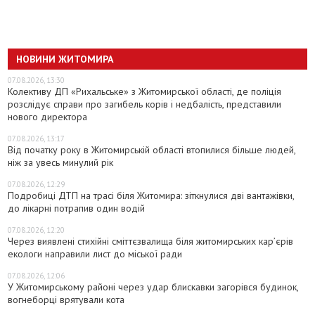
НОВИНИ ЖИТОМИРА
07.08.2026, 13:30
Колективу ДП «Рихальське» з Житомирської області, де поліція
розслідує справи про загибель корів і недбалість, представили
нового директора
07.08.2026, 13:17
Від початку року в Житомирській області втопилися більше людей,
ніж за увесь минулий рік
07.08.2026, 12:29
Подробиці ДТП на трасі біля Житомира: зіткнулися дві вантажівки,
до лікарні потрапив один водій
07.08.2026, 12:20
Через виявлені стихійні сміттєзвалища біля житомирських кар’єрів
екологи направили лист до міської ради
07.08.2026, 12:06
У Житомирському районі через удар блискавки загорівся будинок,
вогнеборці врятували кота