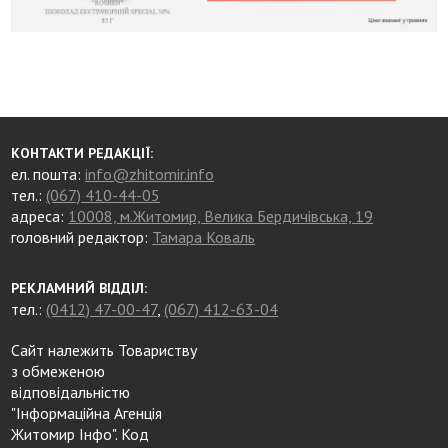
КОНТАКТИ РЕДАКЦІЇ:
ел. пошта:
info@zhitomir.info
тел.:
(067) 410-44-05
адреса:
10008, м.Житомир, Велика Бердичівська, 19
головний редактор:
Тамара Коваль
РЕКЛАМНИЙ ВІДДІЛ:
тел.:
(0412) 47-00-47
,
(067) 412-63-04
Сайт належить Товариству
з обмеженою
відповідальністю
"Інформаційна Агенція
Житомир Інфо". Код