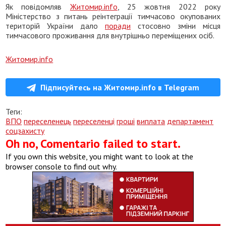
Як повідомляв
Житомир.info
, 25 жовтня 2022 року
Міністерство з питань реінтеграції тимчасово окупованих
територій України дало
поради
стосовно зміни місця
тимчасового проживання для внутрішньо переміщених осіб.
Житомир.info
Підписуйтесь на Житомир.info в Telegram
Теги:
ВПО
переселенець
переселенці
гроші
виплата
департамент
соцзахисту
Oh no, Comentario failed to start.
If you own this website, you might want to look at the
browser console to find out why.