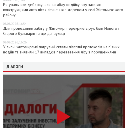
08.08.2026, 18:01
Рятувальники деблокували загиблу водійку, яку затисло
конструкціями авто після зіткнення з деревом у селі Житомирського
району
08.08.2026, 16:54
Для проведення забігу у Житомирі перекриють рух біля Нового і
Старого бульварів та ще дві вулиці
08.08.2026, 16:26
У липні житомирські патрульні склали півсотні протоколів на пʼяних
водіїв та виявили 17 випадків перевезення лісу з порушеннями
ДІАЛОГИ