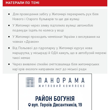
МАТЕРІАЛИ ПО ТЕМІ
Для проведення забігу у Житомирі перекриють рух біля
Нового і Старого бульварів та ще дві вулиці
У Житомирі через зливу підтопило вулиці: автомобілі
подекуди їздять по колеса у воді
У Житомирі проходить чемпіонат України з веслування на
човнах «Дракон»
Від Польової до гідропарку у Житомирі курсує нова
маршрутка, у міськраді й ОДА кажуть, що в автобусній мережі
такої немає
Через виявлені стихійні сміттєзвалища біля житомирських
кар’єрів екологи направили лист до міської ради