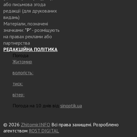
або письмова згода
редакції (для друкованих
видань)
Матеріали, позначені
значками:
"Р"
- розміщують
на правах реклами або
партнерства
РЕДАКЦІЙНА ПОЛІТИКА
Погода
Житомир
вологість:
тиск:
вітер:
Погода на 10 днів від
sinoptik.ua
© 2026
Zhitomir.INFO
Всі права захищені. Розроблено
агентством
ROST DIGITAL