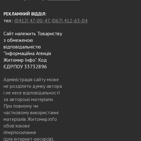
РЕКЛАМНИЙ ВІДДІЛ:
тел.:
(0412) 47-00-47
,
(067) 412-63-04
Сайт належить Товариству
з обмеженою
відповідальністю
"Інформаційна Агенція
Житомир Інфо". Код
ЄДРПОУ 33732896
Адміністрація сайту може
не розділяти думку автора
і не несе відповідальності
за авторські матеріали.
При повному чи
частковому використанні
матеріалів Житомир.info
обов’язкове
гіперпосилання
(для інтернет-ресурсів),